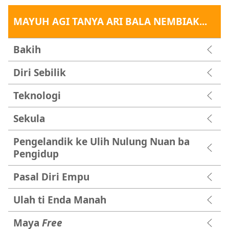
MAYUH AGI TANYA ARI BALA NEMBIAK...
Bakih
Diri Sebilik
Teknologi
Sekula
Pengelandik ke Ulih Nulung Nuan ba
Pengidup
Pasal Diri Empu
Ulah ti Enda Manah
Maya
Free