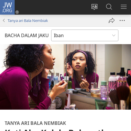
JW.ORG
Log
Masuk
Tukar
Giga
AY
(opens
bansa
JW.ORG
ME
Tanya ari Bala Nembiak
new
jaku
window)
ba
BACHA DALAM JAKU
laman
web
TANYA ARI BALA NEMBIAK