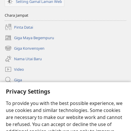
Setting Gamal Laman Web
Chara Jampat
Pinta Datai
Giga Maya Begempuru
(opens
new
Giga Konvensyen
(opens
window)
new
Nama Utai Baru
window)
Video
Giga
Privacy Settings
Penerang Global
To provide you with the best possible experience, we
Duit Pemeri
(opens
use cookies and similar technologies. Some cookies
new
are necessary to make our website work and cannot
window)
Watchtower LIBRARI ONLINE
be refused. You can accept or decline the use of
(opens
new