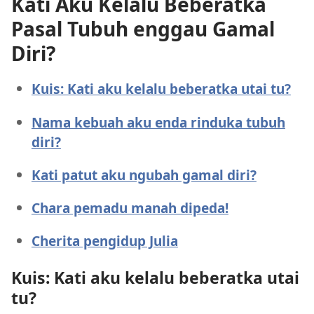
Kati Aku Kelalu Beberatka
Pasal Tubuh enggau Gamal
Diri?
Kuis: Kati aku kelalu beberatka utai tu?
Nama kebuah aku enda rinduka tubuh
diri?
Kati patut aku ngubah gamal diri?
Chara pemadu manah dipeda!
Cherita pengidup Julia
Kuis: Kati aku kelalu beberatka utai
tu?