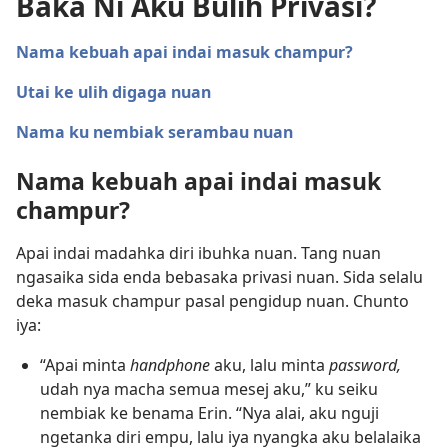
Baka Ni Aku Bulih Privasi?
Nama kebuah apai indai masuk champur?
Utai ke ulih digaga nuan
Nama ku nembiak serambau nuan
Nama kebuah apai indai masuk
champur?
Apai indai madahka diri ibuhka nuan. Tang nuan
ngasaika sida enda bebasaka privasi nuan. Sida selalu
deka masuk champur pasal pengidup nuan. Chunto
iya:
“Apai minta
handphone
aku, lalu minta
password,
udah nya macha semua mesej aku,” ku seiku
nembiak ke benama Erin. “Nya alai, aku nguji
ngetanka diri empu, lalu iya nyangka aku belalaika