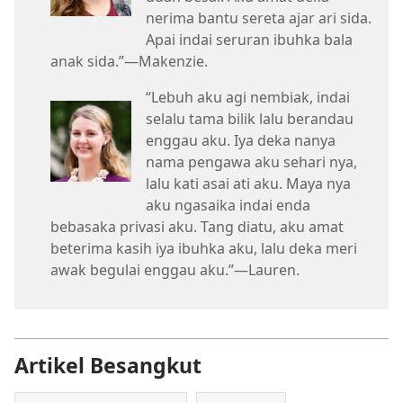
nerima bantu sereta ajar ari sida.
Apai indai seruran ibuhka bala
anak sida.”—Makenzie.
“Lebuh aku agi nembiak, indai
selalu tama bilik lalu berandau
enggau aku. Iya deka nanya
nama pengawa aku sehari nya,
lalu kati asai ati aku. Maya nya
aku ngasaika indai enda
bebasaka privasi aku. Tang diatu, aku amat
beterima kasih iya ibuhka aku, lalu deka meri
awak begulai enggau aku.”—Lauren.
Artikel Besangkut