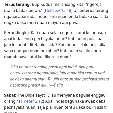
Terus terang.
Bup Kudus meransang kitai “ngereja
utai ti badas berari.” (
Hebrew 13:18
) Uji beterus terang
ngagai apai indai nuan. Enti nuan enda bulaka sia, sida
engka deka meri nuan mayuh agi privasi.
Perundingka: Kati nuan selalu ngereja utai ke ngasuh
apai indai enda pechayaka nuan? Kati nuan pulai ba
jam ke udah ditetapka sida? Kati nuan selalu belalaika
sapa enggau nuan bekaban? Kati nuan selalu enda
madah pasal utai ke dikereja nuan?
“Aku patut berunding pasal apai indai. Aku patut
beterus terang ngagai sida, lalu madahka semua utai
ke deka ditemu sida. Tu ulih ngasuh sida pechaya sereta
bebasaka privasi aku.”—Delia.
Sabar.
The Bible says: “Diau menyana begulai enggau
orang.” (
1 Peter 2:12
) Apai indai begunaka awak deka
pechayaka nuan. Taja pia, nuan tentu deka bulih asil ti