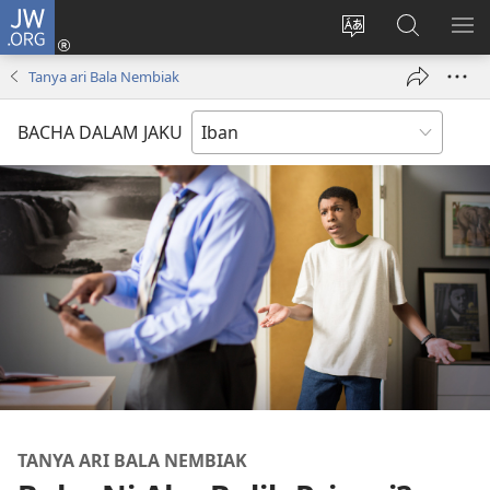
JW.ORG
Log
Masuk
Tukar
Giga
AY
(opens
bansa
JW.ORG
ME
Tanya ari Bala Nembiak
new
jaku
window)
ba
BACHA DALAM JAKU
laman
web
TANYA ARI BALA NEMBIAK