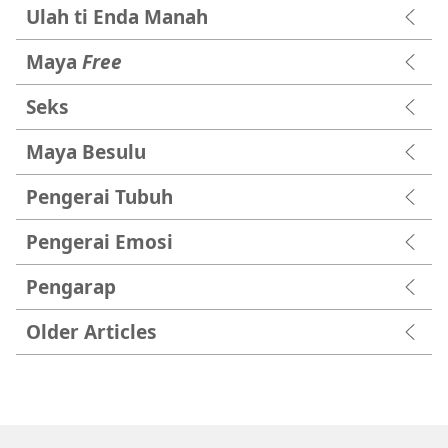
Ulah ti Enda Manah
Maya
Free
Seks
Maya Besulu
Pengerai Tubuh
Pengerai Emosi
Pengarap
Older Articles