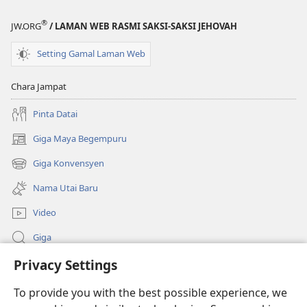
®
JW.ORG
/ LAMAN WEB RASMI SAKSI-SAKSI JEHOVAH
Setting Gamal Laman Web
Chara Jampat
Pinta Datai
Giga Maya Begempuru
(opens
new
Giga Konvensyen
(opens
window)
new
Nama Utai Baru
window)
Video
Giga
Privacy Settings
Penerang Global
To provide you with the best possible experience, we
Duit Pemeri
(opens