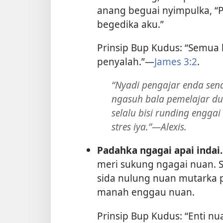
anang beguai nyimpulka, “P
begedika aku.”
Prinsip Bup Kudus: “Semua
penyalah.”—
James 3:2
.
“Nyadi pengajar enda sen
ngasuh bala pemelajar dud
selalu bisi runding engg
stres iya.”—Alexis.
Padahka ngagai apai indai.
meri sukung ngagai nuan. S
sida nulung nuan mutarka p
manah enggau nuan.
Prinsip Bup Kudus: “Enti nu