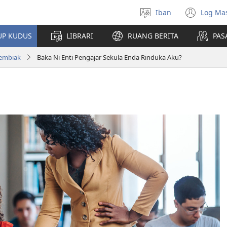
Iban
Log Ma
Pilih
(ope
bansa
new
UP KUDUS
LIBRARI
RUANG BERITA
PAS
jaku
win
Nembiak
Baka Ni Enti Pengajar Sekula Enda Rinduka Aku?