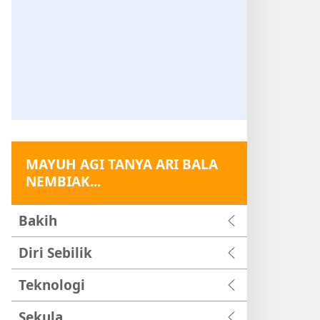
MAYUH AGI TANYA ARI BALA
NEMBIAK...
Bakih
Diri Sebilik
Teknologi
Sekula