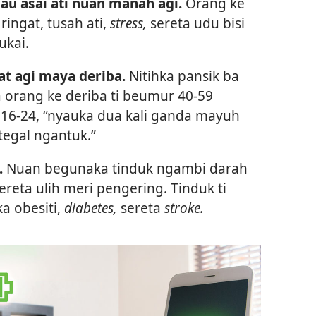
u asai ati nuan manah agi.
Orang ke
ingat, tusah ati,
stress,
sereta udu bisi
ukai.
t agi maya deriba.
Nitihka pansik ba
 orang ke deriba ti beumur 40-59
16-24, “nyauka dua kali ganda mayuh
tegal ngantuk.”
.
Nuan begunaka tinduk ngambi darah
reta ulih meri pengering. Tinduk ti
a obesiti,
diabetes,
sereta
stroke.