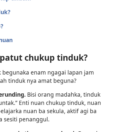
duk?
p?
nuan
atut chukup tinduk?
k begunaka enam ngagai lapan jam
uah tinduk nya amat beguna?
erunding.
Bisi orang madahka, tinduk
ntak.” Enti nuan chukup tinduk, nuan
elajarka nuan ba sekula, aktif agi ba
 sesiti penanggul.