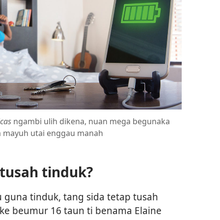
icas
ngambi ulih dikena, nuan mega begunaka
eja mayuh utai enggau manah
tusah tinduk?
guna tinduk, tang sida tetap tusah
 ke beumur 16 taun ti benama Elaine