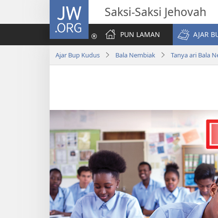
JW.ORG
Saksi-Saksi Jehovah
PUN LAMAN
AJAR B
Ajar Bup Kudus
Bala Nembiak
Tanya ari Bala 