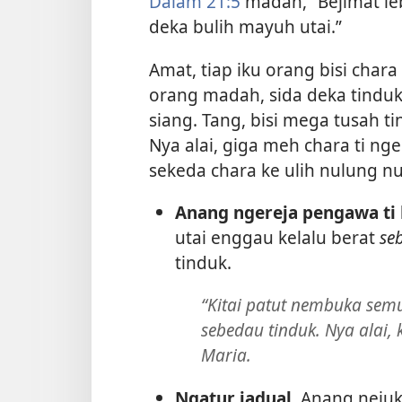
Dalam 21:5
madah, “Bejimat le
deka bulih mayuh utai.”
Amat, tiap iku orang bisi chara
orang madah, sida deka tinduk 
siang. Tang, bisi mega tusah t
Nya alai, giga meh chara ti ng
sekeda chara ke ulih nulung n
Anang ngereja pengawa ti 
utai enggau kelalu berat
se
tinduk.
“Kitai patut nembuka sem
sebedau tinduk. Nya alai, 
Maria.
Ngatur jadual.
Anang nejuk