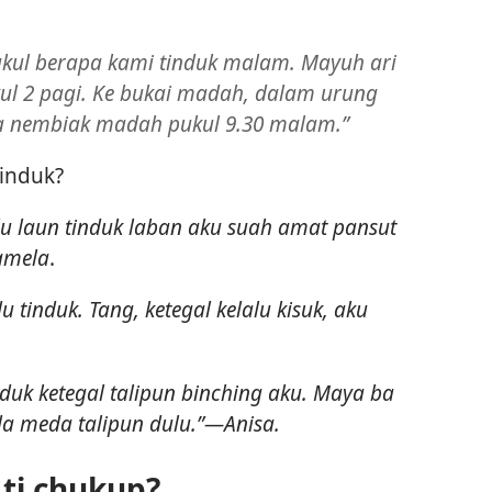
ukul berapa kami tinduk malam. Mayuh ari
ul 2 pagi. Ke bukai madah, dalam urung
aja nembiak madah pukul 9.30 malam.”
induk?
lu laun tinduk laban aku suah amat pansut
amela
.
u tinduk. Tang, ketegal kelalu kisuk, aku
duk ketegal talipun binching aku. Maya ba
da meda talipun dulu.”—Anisa.
 ti chukup?