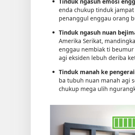
Tinduk ngasuh emosi engga
enda chukup tinduk jampat r
penanggul enggau orang b
Tinduk ngasuh nuan bejima
Amerika Serikat, mandingka
enggau nembiak ti beumur 
agi eksiden lebuh deriba ke
Tinduk manah ke pengerai
ba tubuh nuan manah agi se
chukup mega ulih ngurangk