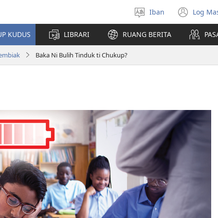
Iban
Log Ma
Pilih
(ope
bansa
new
UP KUDUS
LIBRARI
RUANG BERITA
PAS
jaku
win
Nembiak
Baka Ni Bulih Tinduk ti Chukup?