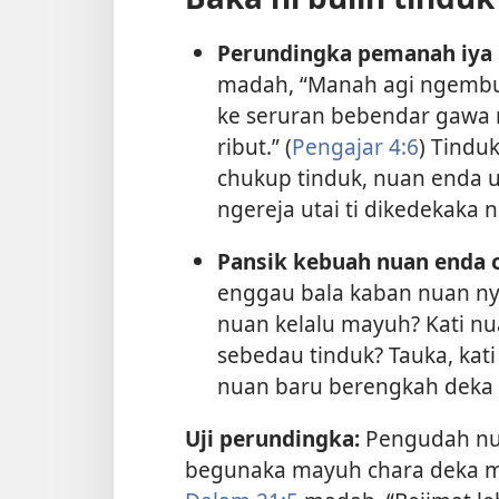
Perundingka pemanah iya b
madah, “Manah agi ngembuan
ke seruran bebendar gawa n
ribut.” (
Pengajar 4:6
) Tindu
chukup tinduk, nuan enda u
ngereja utai ti dikedekaka 
Pansik kebuah nuan enda 
enggau bala kaban nuan ny
nuan kelalu mayuh? Kati nu
sebedau tinduk? Tauka, kat
nuan baru berengkah deka 
Uji perundingka:
Pengudah nua
begunaka mayuh chara deka m