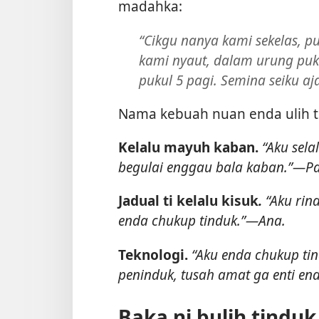
madahka:
“Cikgu nanya kami sekelas, p
kami nyaut, dalam urung puk
pukul 5 pagi. Semina seiku 
Nama kebuah nuan enda ulih t
Kelalu mayuh kaban.
“Aku sela
begulai enggau bala kaban.”—P
Jadual ti kelalu kisuk
.
“Aku rind
enda chukup tinduk.”—Ana.
Teknologi.
“Aku enda chukup tin
peninduk, tusah amat ga enti en
Baka ni bulih tinduk