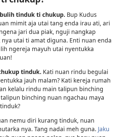
ulih tinduk ti chukup.
Bup Kudus
 mimit aja utai tang enda irau ati, ari
gena jari dua piak, nguji nangkap
k nya utai ti amat diguna. Enti nuan enda
lih ngereja mayuh utai nyentukka
nuan!
chukup tinduk.
Kati nuan rindu begulai
entukka jauh malam? Kati kereja rumah
an kelalu rindu main talipun binching
i talipun binching nuan ngachau maya
tinduk?
n nemu diri kurang tinduk, nuan
utarka nya. Tang nadai meh guna.
Jaku