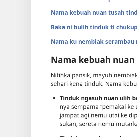
Nama kebuah nuan tusah tin
Baka ni bulih tinduk ti chuku
Nama ku nembiak serambau 
Nama kebuah nuan p
Nitihka pansik, mayuh nembia
sehari kena tinduk. Nama keb
Tinduk ngasuh nuan ulih b
nya sempama “pemakai ke u
jampat agi nemu utai ke dip
sukan, sereta nemu mutarka