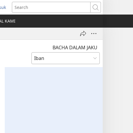
suk
ns
Search
AL KAMI
dow)
BACHA DALAM JAKU