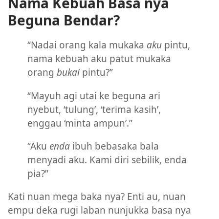
Nama Kebuah Basa nya
Beguna Bendar?
“Nadai orang kala mukaka
aku
pintu,
nama kebuah aku patut mukaka
orang
bukai
pintu?”
“Mayuh agi utai ke beguna ari
nyebut, ‘tulung’, ‘terima kasih’,
enggau ‘minta ampun’.”
“Aku
enda
ibuh bebasaka bala
menyadi aku. Kami diri sebilik, enda
pia?”
Kati nuan mega baka nya? Enti au, nuan
empu deka rugi laban nunjukka basa nya