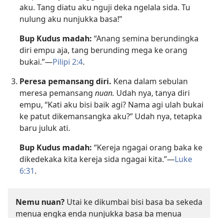
aku. Tang diatu aku nguji deka ngelala sida. Tu
nulung aku nunjukka basa!”
Bup Kudus madah:
“Anang semina berundingka
diri empu aja, tang berunding mega ke orang
bukai.”—
Pilipi 2:4
.
Peresa pemansang diri.
Kena dalam sebulan
meresa pemansang
nuan.
Udah nya, tanya diri
empu, “Kati aku bisi baik agi? Nama agi ulah bukai
ke patut dikemansangka aku?” Udah nya, tetapka
baru juluk ati.
Bup Kudus madah:
“Kereja ngagai orang baka ke
dikedekaka kita kereja sida ngagai kita.”—
Luke
6:31
.
Nemu nuan?
Utai ke dikumbai bisi basa ba sekeda
menua engka enda nunjukka basa ba menua