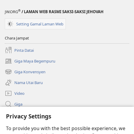
®
JW.ORG
/ LAMAN WEB RASMI SAKSI-SAKSI JEHOVAH
Setting Gamal Laman Web
Chara Jampat
Pinta Datai
Giga Maya Begempuru
(opens
new
Giga Konvensyen
(opens
window)
new
Nama Utai Baru
window)
Video
Giga
Penerang Global
Privacy Settings
To provide you with the best possible experience, we
Duit Pemeri
(opens