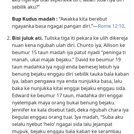
sebilik aku?”
Bup Kudus madah :
“Awakka kita berebut
ngayanka basa ngagai pangan diri.”—
Rome 12:10
.
Bisi juluk ati.
Tuliska tiga iti pekara ke ulih dikereja
nuan kena ngubah ulah diri. Chunto iya, Allison ke
beumur 15 taun madah iya patut nyadi “peninga ti
manah, ukai majak bejaku.” David ke beumur 19
taun madahka iya nguji enda bemesej lebuh iya
benung bejaku enggau diri sebilik tauka bala kaban
iya, laban pengawa nya enda nunjukka basa, lalu
baka ke nunjukka kitai enggai bejaku enggau sida.
Edward ke beumur 17 taun, madahka diri enggai
nyelempak maya orang bukai benung bejaku.
Jennifer ke kala disebut tadi, deka ngubah chara iya
begulai enggau orang tuai. Iya madah, “Suba aku
selalu nyebut ‘helo’ ngagai sida lalu jejampat
mupuk, bejaku enggau bala kaban ke serambau