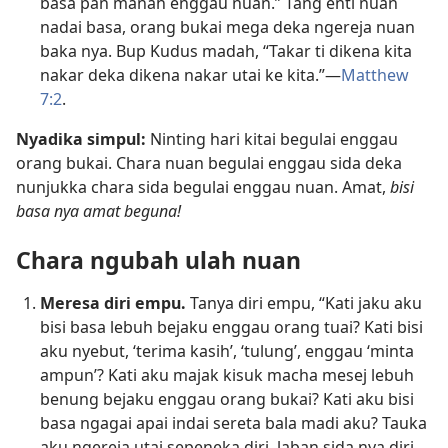
basa pan manah enggau nuan.” Tang enti nuan
nadai basa, orang bukai mega deka ngereja nuan
baka nya. Bup Kudus madah, “Takar ti dikena kita
nakar deka dikena nakar utai ke kita.”—
Matthew
7:2
.
Nyadika simpul:
Ninting hari kitai begulai enggau
orang bukai. Chara nuan begulai enggau sida deka
nunjukka chara sida begulai enggau nuan. Amat,
bisi
basa nya amat beguna!
Chara ngubah ulah nuan
Meresa diri empu.
Tanya diri empu, “Kati jaku aku
bisi basa lebuh bejaku enggau orang tuai? Kati bisi
aku nyebut, ‘terima kasih’, ‘tulung’, enggau ‘minta
ampun’? Kati aku majak kisuk macha mesej lebuh
benung bejaku enggau orang bukai? Kati aku bisi
basa ngagai apai indai sereta bala madi aku? Tauka
aku ngereja utai sepeneka diri, laban sida nya diri