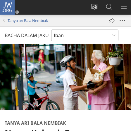
JW.ORG
Log
Masuk
Tukar
Giga
AY
(opens
bansa
JW.ORG
ME
Tanya ari Bala Nembiak
new
jaku
window)
ba
BACHA DALAM JAKU
laman
web
TANYA ARI BALA NEMBIAK