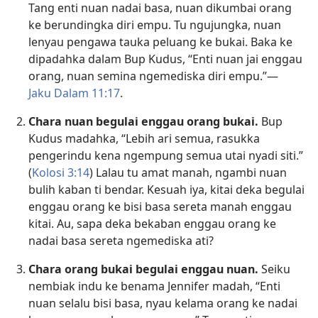
Tang enti nuan nadai basa, nuan dikumbai orang
ke berundingka diri empu. Tu ngujungka, nuan
lenyau pengawa tauka peluang ke bukai. Baka ke
dipadahka dalam Bup Kudus, “Enti nuan jai enggau
orang, nuan semina ngemediska diri empu.”—
Jaku Dalam 11:17
.
Chara nuan begulai enggau orang bukai.
Bup
Kudus madahka, “Lebih ari semua, rasukka
pengerindu kena ngempung semua utai nyadi siti.”
(
Kolosi 3:14
) Lalau tu amat manah, ngambi nuan
bulih kaban ti bendar. Kesuah iya, kitai deka begulai
enggau orang ke bisi basa sereta manah enggau
kitai. Au, sapa deka bekaban enggau orang ke
nadai basa sereta ngemediska ati?
Chara orang bukai begulai enggau nuan.
Seiku
nembiak indu ke benama Jennifer madah, “Enti
nuan selalu bisi basa, nyau kelama orang ke nadai