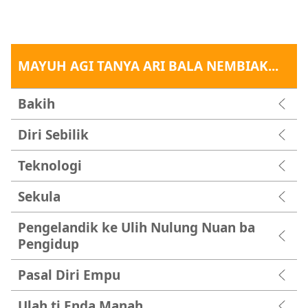
MAYUH AGI TANYA ARI BALA NEMBIAK...
Bakih
Diri Sebilik
Teknologi
Sekula
Pengelandik ke Ulih Nulung Nuan ba
Pengidup
Pasal Diri Empu
Ulah ti Enda Manah