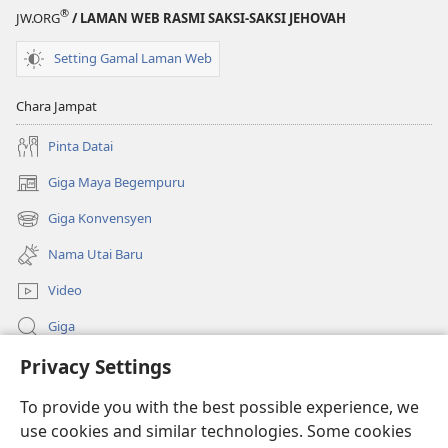
®
JW.ORG
/ LAMAN WEB RASMI SAKSI-SAKSI JEHOVAH
Setting Gamal Laman Web
Chara Jampat
Pinta Datai
Giga Maya Begempuru
(opens
new
Giga Konvensyen
(opens
window)
new
Nama Utai Baru
window)
Video
Giga
Privacy Settings
Penerang Global
To provide you with the best possible experience, we
Duit Pemeri
(opens
use cookies and similar technologies. Some cookies
new