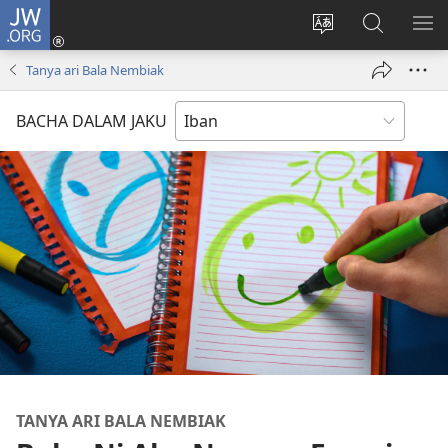
JW.ORG
Log
Masuk
Tukar
Giga
AY
(opens
bansa
JW.ORG
ME
Tanya ari Bala Nembiak
new
jaku
window)
ba
BACHA DALAM JAKU
laman
web
TANYA ARI BALA NEMBIAK