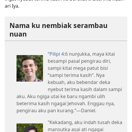
ari Iya.
Nama ku nembiak serambau
nuan
“
Pilipi 4:6
nunjukka, maya kitai
besampi pasal pengirau diri,
sampi kitai mega patut bisi
“sampi terima kasih”. Nya
kebuah, aku bebendar deka
nyebut terima kasih dalam sampi
aku. Aku ngiga utai ke baru ngambi ulih
beterima kasih ngagai Jehovah. Enggau nya,
pengirau aku pan kurang.”—Daniel.
“Kekadang, aku indah tusah deka
mansutka asai ati ngagai