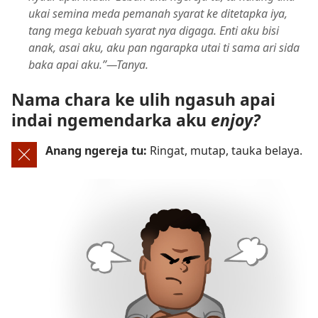
ukai semina meda pemanah syarat ke ditetapka iya,
tang mega kebuah syarat nya digaga. Enti aku bisi
anak, asai aku, aku pan ngarapka utai ti sama ari sida
baka apai aku.”—Tanya.
Nama chara ke ulih ngasuh apai
indai ngemendarka aku
enjoy?
Anang ngereja tu:
Ringat, mutap, tauka belaya.