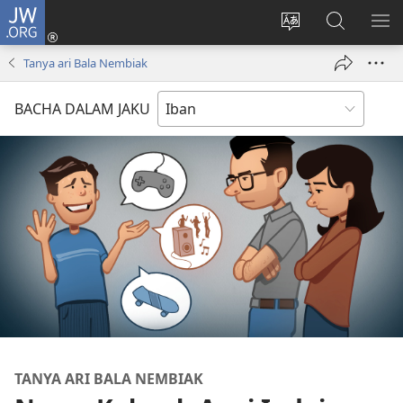
JW.ORG
Log
Masuk
Tukar
Giga
AY
(opens
bansa
JW.ORG
ME
Tanya ari Bala Nembiak
new
jaku
window)
ba
BACHA DALAM JAKU
laman
web
TANYA ARI BALA NEMBIAK