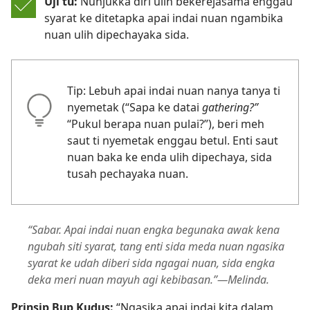
Uji tu:
Nunjukka diri ulih bekerejasama enggau
syarat ke ditetapka apai indai nuan ngambika
nuan ulih dipechayaka sida.
Tip: Lebuh apai indai nuan nanya tanya ti
nyemetak (“Sapa ke datai
gathering?”
“Pukul berapa nuan pulai?”), beri meh
saut ti nyemetak enggau betul. Enti saut
nuan baka ke enda ulih dipechaya, sida
tusah pechayaka nuan.
“Sabar. Apai indai nuan engka begunaka awak kena
ngubah siti syarat, tang enti sida meda nuan ngasika
syarat ke udah diberi sida ngagai nuan, sida engka
deka meri nuan mayuh agi kebibasan.”—Melinda.
Prinsip Bup Kudus:
“Ngasika apai indai kita dalam