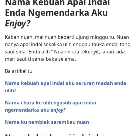
Nama Kebuah Apai Indai
Enda Ngemendarka Aku
Enjoy?
Kaban nuan, mai nuan beparti ujung minggu tu. Nuan
nanya apai indai sekalika ulih enggau tauka enda, tang
saut sida “Enda ulih.” Nuan enda tekenyit, laban sida
meri saut ti sama baka selama.
Ba artikel tu
Nama kebuah apai indai aku seruran madah enda
ulih?
Nama chara ke ulih ngasuh apai indai
ngemendarka aku
enjoy?
Nama ku nembiak serambau nuan