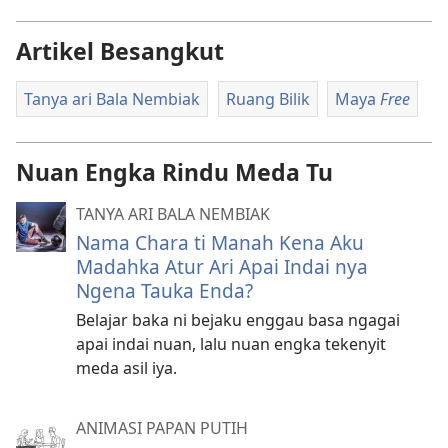
Artikel Besangkut
Tanya ari Bala Nembiak
Ruang Bilik
Maya
Free
Nuan Engka Rindu Meda Tu
TANYA ARI BALA NEMBIAK
Nama Chara ti Manah Kena Aku
Madahka Atur Ari Apai Indai nya
Ngena Tauka Enda?
Belajar baka ni bejaku enggau basa ngagai
apai indai nuan, lalu nuan engka tekenyit
meda asil iya.
ANIMASI PAPAN PUTIH