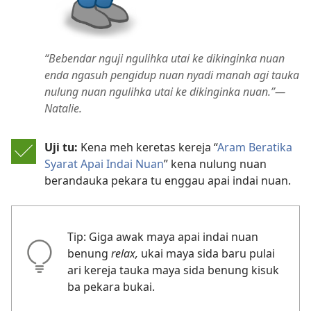
“Bebendar nguji ngulihka utai ke dikinginka nuan
enda ngasuh pengidup nuan nyadi manah agi tauka
nulung nuan ngulihka utai ke dikinginka nuan.”—
Natalie.
Uji tu:
Kena meh keretas kereja “
Aram Beratika
Syarat Apai Indai Nuan
” kena nulung nuan
berandauka pekara tu enggau apai indai nuan.
Tip: Giga awak maya apai indai nuan
benung
relax,
ukai maya sida baru pulai
ari kereja tauka maya sida benung kisuk
ba pekara bukai.