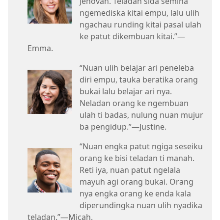
Jehovah. Teladan sida semina
ngemediska kitai empu, lalu ulih
ngachau runding kitai pasal ulah
ke patut dikembuan kitai.”—
Emma.
“Nuan ulih belajar ari peneleba
diri empu, tauka beratika orang
bukai lalu belajar ari nya.
Neladan orang ke ngembuan
ulah ti badas, nulung nuan mujur
ba pengidup.”—Justine.
“Nuan engka patut ngiga seseiku
orang ke bisi teladan ti manah.
Reti iya, nuan patut ngelala
mayuh agi orang bukai. Orang
nya engka orang ke enda kala
diperundingka nuan ulih nyadika
teladan.”—Micah.