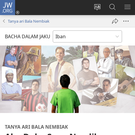
JW.ORG
Log
Masuk
Tukar
Giga
AY
(opens
bansa
JW.ORG
ME
Tanya ari Bala Nembiak
new
jaku
window)
ba
BACHA DALAM JAKU
laman
web
TANYA ARI BALA NEMBIAK