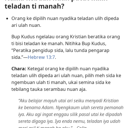
teladan ti manah?
Orang ke dipilih nuan nyadika teladan ulih dipeda
ari ulah nuan.
Bup Kudus ngelalau orang Kristian beratika orang
ti bisi teladan ke manah. Nitihka Bup Kudus,
“Peratika pengidup sida, lalu tunda pengarap
sida.”—
Hebrew 13:7
.
Chara:
Ketegal orang ke dipilih nuan nyadika
teladan ulih dipeda ari ulah nuan, pilih meh sida ke
ngembuan ulah ti manah, ukai semina sida ke
tebilang tauka serambau nuan aja.
“Aku belajar mayuh utai ari seiku menyadi Kristian
ke benama Adam. Nyengkaum ulah sereta pemanah
iya. Aku agi ingat enggau silik pasal utai ke dipadah
sereta digaga iya. Iya enda nemu, teladan iya udah