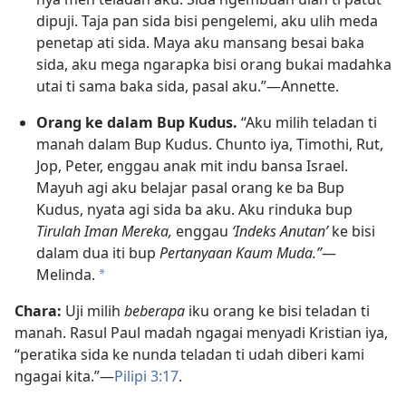
dipuji. Taja pan sida bisi pengelemi, aku ulih meda
penetap ati sida. Maya aku mansang besai baka
sida, aku mega ngarapka bisi orang bukai madahka
utai ti sama baka sida, pasal aku.”—Annette.
Orang ke dalam Bup Kudus.
“Aku milih teladan ti
manah dalam Bup Kudus. Chunto iya, Timothi, Rut,
Jop, Peter, enggau anak mit indu bansa Israel.
Mayuh agi aku belajar pasal orang ke ba Bup
Kudus, nyata agi sida ba aku. Aku rinduka bup
Tirulah Iman Mereka,
enggau
‘Indeks Anutan’
ke bisi
dalam dua iti bup
Pertanyaan Kaum Muda.”
—
Melinda.
a
Chara:
Uji milih
beberapa
iku orang ke bisi teladan ti
manah. Rasul Paul madah ngagai menyadi Kristian iya,
“peratika sida ke nunda teladan ti udah diberi kami
ngagai kita.”—
Pilipi 3:17
.