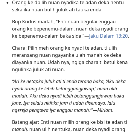
Orang ke dpilih nuan nyadika teladan deka nentu
sekalika nuan bulih juluk ati tauka enda.
Bup Kudus madah, “Enti nuan begulai enggau
orang ke bepenemu-dalam, nuan deka nyadi orang
ke bepenemu-dalam baka sida.”—
Jaku Dalam 13:20
.
Chara: Pilih meh orang ke nyadi teladan, ti ulih
meransang nuan ngayanka ulah manah ke deka
diayanka nuan. Udah nya, ngiga chara ti betul kena
ngulihka juluk ati nuan.
“Ari ke netapka juluk ati ti enda terang baka, ‘Aku deka
nyadi orang ke lebih betanggungjawap,’ nuan ulih
madah, ‘Aku deka nyadi lebih betanggungjawap baka
Jane. Iya selalu nitihka jam ti udah disemaya, lalu
ngereja pengawa iya enggau manah.’”—Miriam
.
Batang ajar: Enti nuan milih orang ke bisi teladan ti
manah,
nuan ulih nentuka, nuan deka nyadi orang