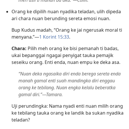
meri asil ti manah ba aku.”—Colin.
Orang ke dipilih nuan nyadika teladan, ulih dipeda
ari chara nuan berunding sereta emosi nuan.
Bup Kudus madah, “Orang ke jai ngerusak moral ti
menyana.”—
1 Korint 15:33
.
Chara:
Pilih meh orang ke bisi pemanah ti badas,
ukai bepanggai ngagai penyigat tauka pemajik
seseiku orang. Enti enda, nuan empu ke deka asa.
“Nuan deka ngasaika diri enda berega sereta enda
manah gamal enti suah mandingka diri enggau
orang ke tebilang. Nuan engka kelalu beberatka
gamal diri.”—Tamara.
Uji perundingka: Nama nyadi enti nuan milih orang
ke tebilang tauka orang ke landik ba sukan nyadika
teladan?