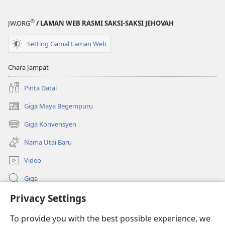
®
JW.ORG
/ LAMAN WEB RASMI SAKSI-SAKSI JEHOVAH
Setting Gamal Laman Web
Chara Jampat
Pinta Datai
Giga Maya Begempuru
(opens
new
Giga Konvensyen
(opens
window)
new
Nama Utai Baru
window)
Video
Giga
Privacy Settings
Penerang Global
To provide you with the best possible experience, we
Duit Pemeri