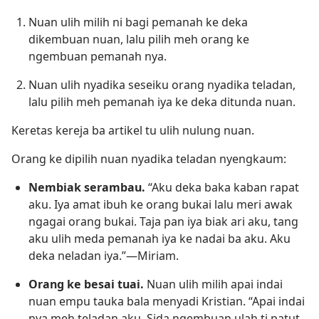
Nuan ulih milih ni bagi pemanah ke deka
dikembuan nuan, lalu pilih meh orang ke
ngembuan pemanah nya.
Nuan ulih nyadika seseiku orang nyadika teladan,
lalu pilih meh pemanah iya ke deka ditunda nuan.
Keretas kereja ba artikel tu ulih nulung nuan.
Orang ke dipilih nuan nyadika teladan nyengkaum:
Nembiak serambau.
“Aku deka baka kaban rapat
aku. Iya amat ibuh ke orang bukai lalu meri awak
ngagai orang bukai. Taja pan iya biak ari aku, tang
aku ulih meda pemanah iya ke nadai ba aku. Aku
deka neladan iya.”—Miriam.
Orang ke besai tuai.
Nuan ulih milih apai indai
nuan empu tauka bala menyadi Kristian. “Apai indai
nya meh teladan aku. Sida ngembuan ulah ti patut