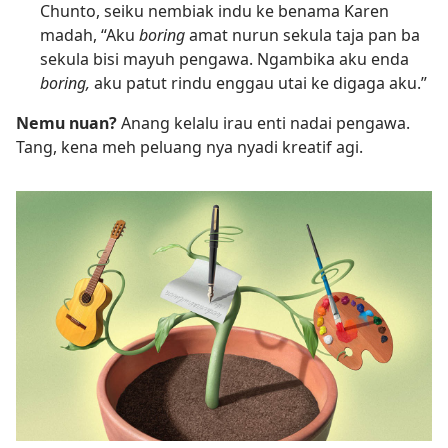
Chunto, seiku nembiak indu ke benama Karen
madah, “Aku
boring
amat nurun sekula taja pan ba
sekula bisi mayuh pengawa. Ngambika aku enda
boring,
aku patut rindu enggau utai ke digaga aku.”
Nemu nuan?
Anang kelalu irau enti nadai pengawa.
Tang, kena meh peluang nya nyadi kreatif agi.