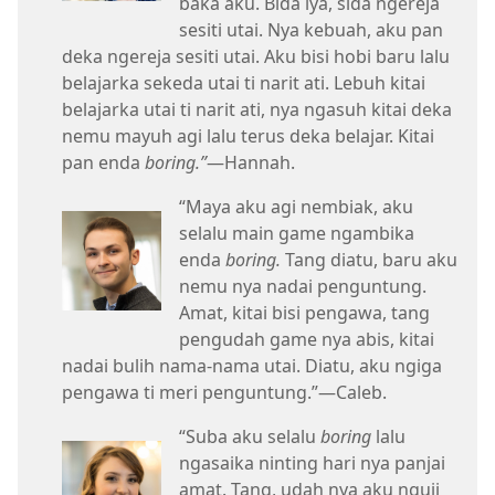
baka aku. Bida iya, sida ngereja
sesiti utai. Nya kebuah, aku pan
deka ngereja sesiti utai. Aku bisi hobi baru lalu
belajarka sekeda utai ti narit ati. Lebuh kitai
belajarka utai ti narit ati, nya ngasuh kitai deka
nemu mayuh agi lalu terus deka belajar. Kitai
pan enda
boring.”
—Hannah.
“Maya aku agi nembiak, aku
selalu main game ngambika
enda
boring.
Tang diatu, baru aku
nemu nya nadai penguntung.
Amat, kitai bisi pengawa, tang
pengudah game nya abis, kitai
nadai bulih nama-nama utai. Diatu, aku ngiga
pengawa ti meri penguntung.”—Caleb.
“Suba aku selalu
boring
lalu
ngasaika ninting hari nya panjai
amat. Tang, udah nya aku nguji