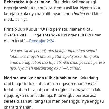
Beberatka tuju ati nuan.
Kitai deka bebendar agi
ngereja sesiti utai enti kitai nemu asil iya. Nyentukka,
kereja sekula nya pan ulih nyadi enda
boring
enti kitai
meda asil iya.
Prinsip Bup Kudus: “Utai ti pemadu manah ti tau
dikereja kitai . . . ngelantangka diri ngena utai ti udah
diulih kitai.”—
Pengajar 2:24
.
“Ba peresa ke penudi, aku belajar lapan jam sehari
laban bisi mayuh utai ke patut dipelajarka. Tang aku
enda boring laban bisi tuju ati. Aku deka pass ba peresa
nya. Nya meh meransang aku.”—Hannah.
Nerima utai ke enda ulih diubah nuan.
Kekadang
utai ti ngerinduka ati pan ulih ngasuh nuan
boring.
Indah kaban ti rapat pan ulih nginsil semaya sida lalu
ngujungka nuan kediri aja. Kitai engka berasai asa
sereta tusah ati, tang tapi meh penanggul nya enggau
chara ti manah.