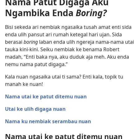
Nama Patut Digaga Aku
Ngambika Enda
Boring?
Bisi sekeda ari nembiak ngasaika tusah amat enti sida
enda ulih pansut ari rumah ketegal hari ujan. Sida
berasai
boring
laban enda ulih ngereja nama-nama utai
tauka kini-kini. Seiku nembiak ke benama Robert
madah, “Enti baka nya, aku duduk aja meh. Aku enda
nemu nama patut digaga.”
Kala nuan ngasaika utai ti sama? Enti kala, topik tu
manah ke nuan!
Nama utai ke patut ditemu nuan
Utai ke ulih digaga nuan
Nama ku nembiak serambau nuan
Nama utai ke patut ditemu nuan