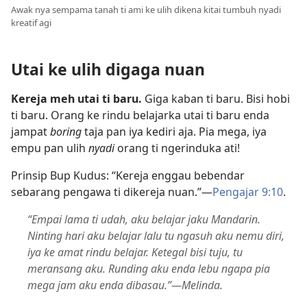
Awak nya sempama tanah ti ami ke ulih dikena kitai tumbuh nyadi
kreatif agi
Utai ke ulih digaga nuan
Kereja meh utai ti baru.
Giga kaban ti baru. Bisi hobi
ti baru. Orang ke rindu belajarka utai ti baru enda
jampat
boring
taja pan iya kediri aja. Pia mega, iya
empu pan ulih
nyadi
orang ti ngerinduka ati!
Prinsip Bup Kudus: “Kereja enggau bebendar
sebarang pengawa ti dikereja nuan.”—
Pengajar 9:10
.
“Empai lama ti udah, aku belajar jaku Mandarin.
Ninting hari aku belajar lalu tu ngasuh aku nemu diri,
iya ke amat rindu belajar. Ketegal bisi tuju, tu
meransang aku. Runding aku enda lebu ngapa pia
mega jam aku enda dibasau.”—Melinda.