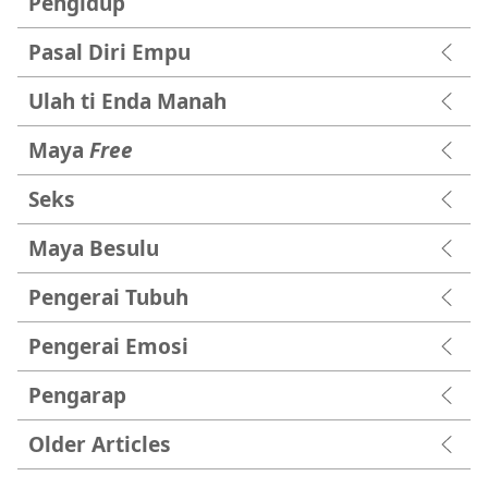
Pengidup
Pasal Diri Empu
Ulah ti Enda Manah
Maya
Free
Seks
Maya Besulu
Pengerai Tubuh
Pengerai Emosi
Pengarap
Older Articles