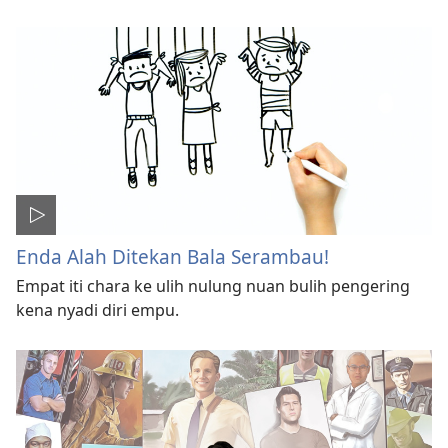
Enda Alah Ditekan Bala Serambau!
Empat iti chara ke ulih nulung nuan bulih pengering
kena nyadi diri empu.