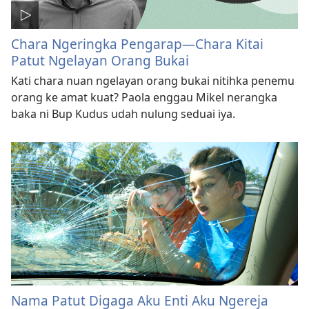
Chara Ngeringka Pengarap—Chara Kitai
Patut Ngelayan Orang Bukai
Kati chara nuan ngelayan orang bukai nitihka penemu
orang ke amat kuat? Paola enggau Mikel nerangka
baka ni Bup Kudus udah nulung seduai iya.
Nama Patut Digaga Aku Enti Aku Ngereja