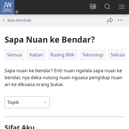
JW.ORG
Log
Masuk
Tukar
Giga
AY
(opens
bansa
JW.ORG
ME
Bala Nembiak
new
jaku
window)
ba
Sapa Nuan ke Bendar?
laman
web
Semua
Kaban
Ruang Bilik
Teknologi
Sekula
Sapa nuan ke bendar? Enti nuan ngelala sapa nuan ke
bendar, nya deka nulung nuan nguasa pengidup nuan
ari ke dikuasa orang bukai.
Sifat Aku