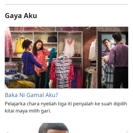
Gaya Aku
Baka Ni Gamal Aku?
Pelajarka chara nyeliah tiga iti penyalah ke suah dipilih
kitai maya milih gari.