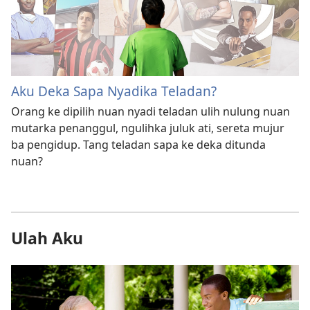
Aku Deka Sapa Nyadika Teladan?
Orang ke dipilih nuan nyadi teladan ulih nulung nuan
mutarka penanggul, ngulihka juluk ati, sereta mujur
ba pengidup. Tang teladan sapa ke deka ditunda
nuan?
Ulah Aku