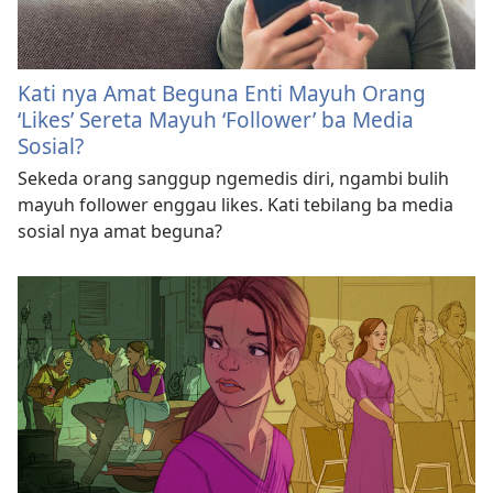
Kati nya Amat Beguna Enti Mayuh Orang
‘Likes’ Sereta Mayuh ‘Follower’ ba Media
Sosial?
Sekeda orang sanggup ngemedis diri, ngambi bulih
mayuh follower enggau likes. Kati tebilang ba media
sosial nya amat beguna?