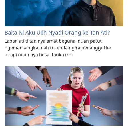
Baka Ni Aku Ulih Nyadi Orang ke Tan Ati?
Laban ati ti tan nya amat beguna, nuan patut
ngemansangka ulah tu, enda ngira penanggul ke
ditapi nuan nya besai tauka mit.