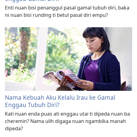
Enti nuan bisi penanggul pasal gamal tubuh diri, baka
ni nuan bisi runding ti betul pasal diri empu?
Nama Kebuah Aku Kelalu Irau ke Gamal
Enggau Tubuh Diri?
Kati nuan enda puas ati enggau utai ti dipeda nuan ba
cheremin? Nama ulih digaga nuan ngambika manah
dipeda?