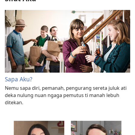
Sapa Aku?
Nemu sapa diri, pemanah, pengurang sereta juluk ati
deka nulung nuan ngaga pemutus ti manah lebuh
ditekan.