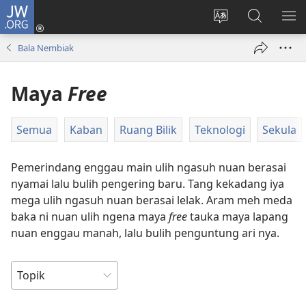
JW.ORG
Log
Masuk
Tukar
Giga
AY
(opens
bansa
JW.ORG
ME
Bala Nembiak
new
jaku
window)
ba
Maya
Free
laman
web
Semua
Kaban
Ruang Bilik
Teknologi
Sekula
Pemerindang enggau main ulih ngasuh nuan berasai
nyamai lalu bulih pengering baru. Tang kekadang iya
mega ulih ngasuh nuan berasai lelak. Aram meh meda
baka ni nuan ulih ngena maya
free
tauka maya lapang
nuan enggau manah, lalu bulih penguntung ari nya.