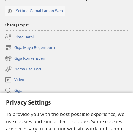
Setting Gamal Laman Web
Chara Jampat
Pinta Datai
Giga Maya Begempuru
(opens
new
Giga Konvensyen
(opens
window)
new
Nama Utai Baru
window)
Video
Giga
Privacy Settings
Penerang Global
To provide you with the best possible experience, we
Duit Pemeri
(opens
use cookies and similar technologies. Some cookies
new
are necessary to make our website work and cannot
window)
Watchtower LIBRARI ONLINE