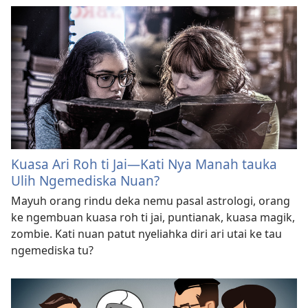
Kuasa Ari Roh ti Jai—Kati Nya Manah tauka
Ulih Ngemediska Nuan?
Mayuh orang rindu deka nemu pasal astrologi, orang
ke ngembuan kuasa roh ti jai, puntianak, kuasa magik,
zombie. Kati nuan patut nyeliahka diri ari utai ke tau
ngemediska tu?