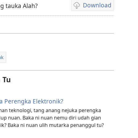
Download
 tauka Alah?
Pilih
chara
download
video
ak
 Tu
a Perengka Elektronik?
man teknologi, tang anang nejuka perengka
up nuan. Baka ni nuan nemu diri udah gian
ik? Baka ni nuan ulih mutarka penanggul tu?