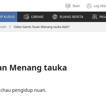
Iban
Log Ma
Pilih
(ope
bansa
new
UP KUDUS
LIBRARI
RUANG BERITA
PAS
jaku
win
Putih
Video Game: Nuan Menang tauka Alah?
an Menang tauka
chau pengidup nuan.