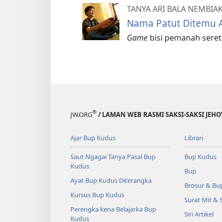
TANYA ARI BALA NEMBIA
Nama Patut Ditemu 
Game
bisi pemanah sereta
®
JW.ORG
/ LAMAN WEB RASMI SAKSI-SAKSI JEH
Ajar Bup Kudus
Librari
Saut Ngagai Tanya Pasal Bup
Bup Kudus
Kudus
Bup
Ayat Bup Kudus Diterangka
Brosur & Bu
Kursus Bup Kudus
Surat Mit & 
Perengka kena Belajarka Bup
Siri Artikel
Kudus