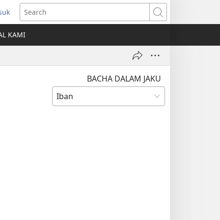
suk
ns
Search
AL KAMI
dow)
BACHA DALAM JAKU