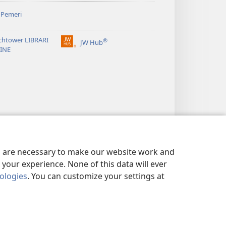
 Pemeri
chtower LIBRARI
®
JW Hub
(opens
INE
new
window)
es are necessary to make our website work and
your experience. None of this data will ever
nologies
. You can customize your settings at
NG DIRI
|
PRIVACY SETTINGS