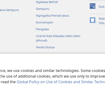
Ngelawa Bethel
Duit
Gempuru
(opens
Kena Gempuru
new
Ngingatka Pemati Jesus
window)
Wat
Konvensyen
(opens
ONL
new
Pengawa
window)
Utai ke Kala Diasaika Saksi-Saksi
Jehovah
Serata Dunya
a
Kudus enggau
ence, we use cookies and similar technologies. Some cooki
the use of additional cookies, which we use only to improve 
, read the
Global Policy on Use of Cookies and Similar Tech
ible and Tract Society of Pennsylvania.
SYARAT NGENA
|
POLISI PENERA