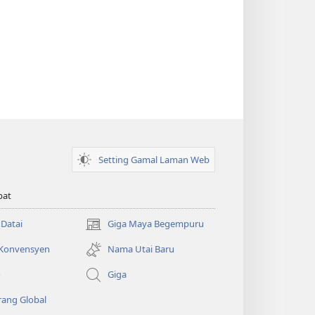
Setting Gamal Laman Web
pat
 Datai
Giga Maya Begempuru
(opens
new
 Konvensyen
Nama Utai Baru
window)
o
Giga
ang Global