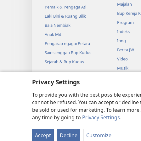
Majalah
Pemaik & Pengaga Ati
Bup Kereja 
Laki Bini & Ruang Bilik
Program
Bala Nembiak
Indeks
Anak Mit
Iring
Pengarap ngagai Petara
Berita JW
Sains enggau Bup Kudus
Video
Sejarah & Bup Kudus
Musik
Audio Dram
Privacy Settings
Macha Bup 
Dramatik
To provide you with the best possible experi
cannot be refused. You can accept or decline 
be sold or used for marketing. To learn more
any time by going to
Privacy Settings
.
Copyright
© 2026 Watch Tower B
Accept
Decline
Customize