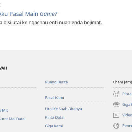
K
Aku Pasal Main
Game?
 bisi utai ke ngachau enti nuan enda bejimat.
OVAH
Ruang Berita
Chara Jam
Pinta
Pasal Kami
Giga
(opens
Utai Ke Suah Ditanya
p Mit
new
Vide
Pinta Datai
window)
Surat Mai Datai
Pener
Giga Kami