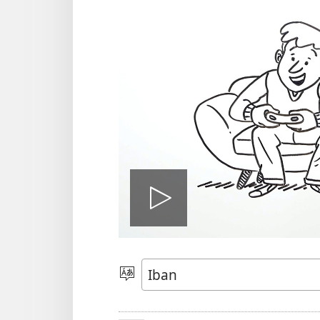
Play
video
Pilih
Jaku