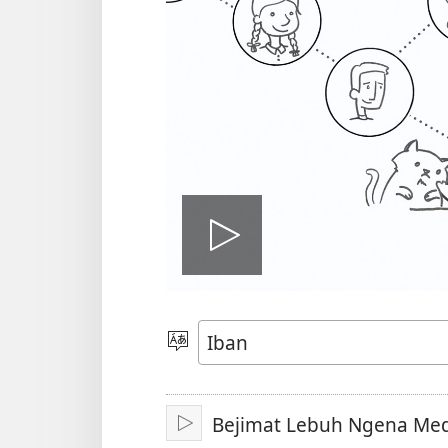
Play
video
Pilih
Jaku
Bejimat Lebuh Ngena Medi
Pasang