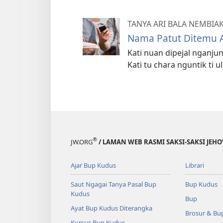
TANYA ARI BALA NEMBIA
Nama Patut Ditemu 
Kati nuan dipejal nganju
Kati tu chara nguntik ti 
®
JW.ORG
/ LAMAN WEB RASMI SAKSI-SAKSI JEH
Ajar Bup Kudus
Librari
Saut Ngagai Tanya Pasal Bup
Bup Kudus
Kudus
Bup
Ayat Bup Kudus Diterangka
Brosur & Bu
Kursus Bup Kudus