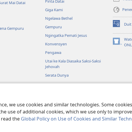
Pinta Datai
window)
Surat Mai Datai
Pener
Giga Kami
Ngelawa Bethel
Duit
Gempuru
(opens
Kena Gempuru
new
Ngingatka Pemati Jesus
window)
Wat
Konvensyen
(opens
ONL
new
Pengawa
window)
Utai ke Kala Diasaika Saksi-Saksi
Jehovah
Serata Dunya
a
Kudus enggau
ence, we use cookies and similar technologies. Some cooki
the use of additional cookies, which we use only to improve 
, read the
Global Policy on Use of Cookies and Similar Tech
ible and Tract Society of Pennsylvania.
SYARAT NGENA
|
POLISI PENERA