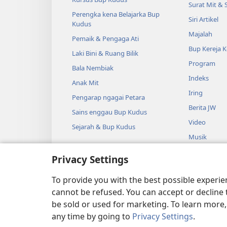
Surat Mit & 
Perengka kena Belajarka Bup
Siri Artikel
Kudus
Majalah
Pemaik & Pengaga Ati
Bup Kereja 
Laki Bini & Ruang Bilik
Program
Bala Nembiak
Indeks
Anak Mit
Iring
Pengarap ngagai Petara
Berita JW
Sains enggau Bup Kudus
Video
Sejarah & Bup Kudus
Musik
Audio Dram
Privacy Settings
Macha Bup 
Dramatik
To provide you with the best possible experi
cannot be refused. You can accept or decline 
be sold or used for marketing. To learn more
any time by going to
Privacy Settings
.
Copyright
© 2026 Watch Tower B