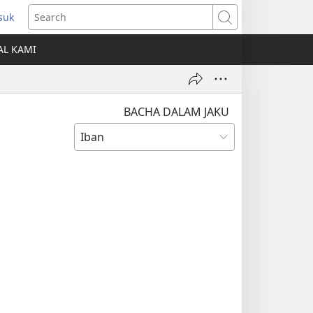
suk
ns
Search
AL KAMI
dow)
BACHA DALAM JAKU