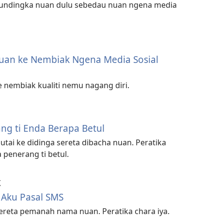
rundingka nuan dulu sebedau nuan ngena media
uan ke Nembiak Ngena Media Sosial
 nembiak kualiti nemu nagang diri.
ang ti Enda Berapa Betul
ai ke didinga sereta dibacha nuan. Peratika
 penerang ti betul.
K
 Aku Pasal SMS
ereta pemanah nama nuan. Peratika chara iya.