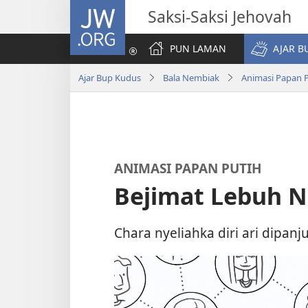
JW.ORG
Saksi-Saksi Jehovah
PUN LAMAN
AJAR B
Ajar Bup Kudus
Bala Nembiak
Animasi Papan 
ANIMASI PAPAN PUTIH
Bejimat Lebuh N
Chara nyeliahka diri ari dipanj