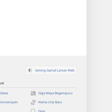
Setting Gamal Laman Web
pat
 Datai
Giga Maya Begempuru
(opens
new
 Konvensyen
Nama Utai Baru
window)
o
Giga