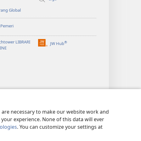
ang Global
 Pemeri
chtower LIBRARI
®
JW Hub
(opens
INE
new
window)
es are necessary to make our website work and
your experience. None of this data will ever
nologies
. You can customize your settings at
NG DIRI
|
PRIVACY SETTINGS