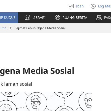
Iban
Log Ma
Pilih
(ope
bansa
new
UP KUDUS
LIBRARI
RUANG BERITA
PAS
jaku
win
Putih
Bejimat Lebuh Ngena Media Sosial
gena Media Sosial
uk laman sosial