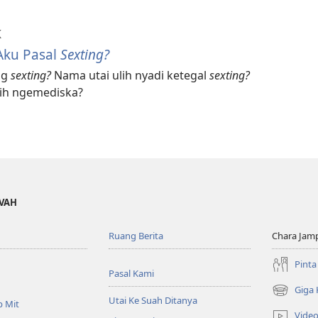
K
Aku Pasal
Sexting?
ng
sexting?
Nama utai ulih nyadi ketegal
sexting?
ulih ngemediska?
OVAH
Ruang Berita
Chara Jam
Pinta
Pasal Kami
Giga
(opens
Utai Ke Suah Ditanya
p Mit
new
Vide