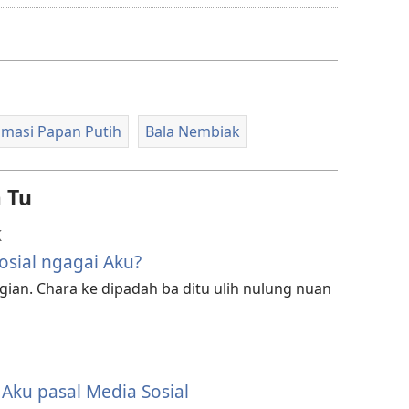
chara
download
video
imasi Papan Putih
Bala Nembiak
 Tu
K
sial ngagai Aku?
 gian. Chara ke dipadah ba ditu ulih nulung nuan
 Aku pasal Media Sosial