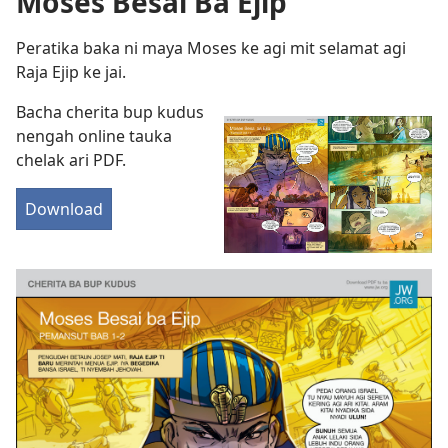
Moses Besai Ba Ejip
Peratika baka ni maya Moses ke agi mit selamat agi
Raja Ejip ke jai.
Bacha cherita bup kudus
nengah online tauka
chelak ari PDF.
Download