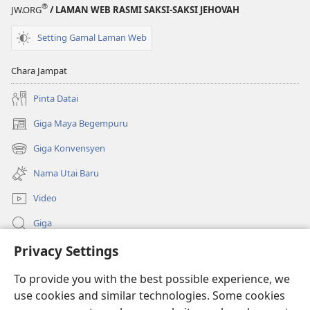
®
JW.ORG
/ LAMAN WEB RASMI SAKSI-SAKSI JEHOVAH
Setting Gamal Laman Web
Chara Jampat
Pinta Datai
Giga Maya Begempuru
(opens
new
Giga Konvensyen
(opens
window)
new
Nama Utai Baru
window)
Video
Giga
Privacy Settings
Penerang Global
To provide you with the best possible experience, we
Duit Pemeri
(opens
use cookies and similar technologies. Some cookies
new