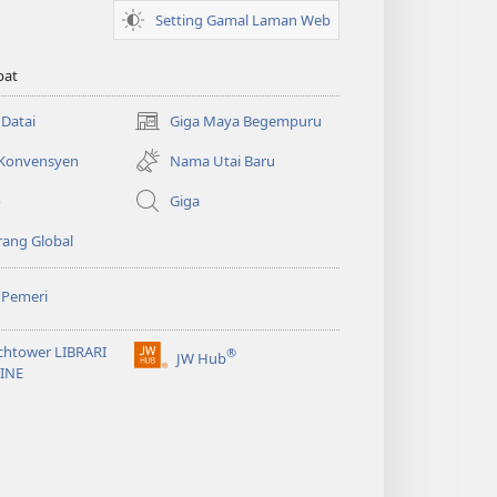
Setting Gamal Laman Web
pat
 Datai
Giga Maya Begempuru
(opens
new
 Konvensyen
Nama Utai Baru
window)
o
Giga
ang Global
 Pemeri
chtower LIBRARI
®
JW Hub
(opens
INE
new
window)