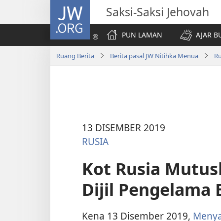
JW.ORG
Saksi-Saksi Jehovah
PUN LAMAN
AJAR B
Ruang Berita
Berita pasal JW Nitihka Menua
Ru
13 DISEMBER 2019
RUSIA
Kot Rusia Mutus
Dijil Pengelama
Kena 13 Disember 2019,
Menya