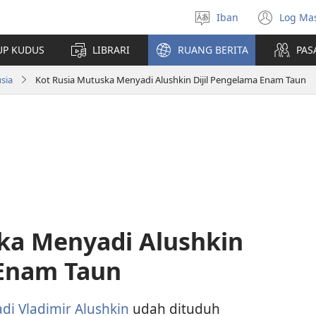
Iban
Log Ma
Pilih
(ope
bansa
new
UP KUDUS
LIBRARI
RUANG BERITA
PAS
jaku
win
sia
Kot Rusia Mutuska Menyadi Alushkin Dijil Pengelama Enam Taun
ka Menyadi Alushkin
 Enam Taun
di Vladimir Alushkin
udah dituduh