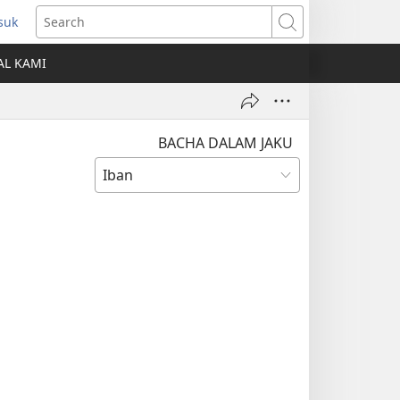
suk
ns
Search
AL KAMI
dow)
BACHA DALAM JAKU