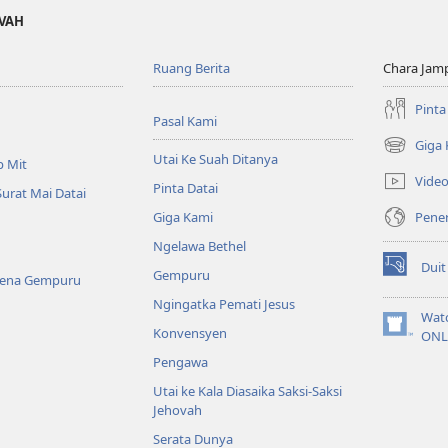
OVAH
Ruang Berita
Chara Jam
Pinta
Pasal Kami
Giga
(opens
Utai Ke Suah Ditanya
p Mit
new
Vide
Pinta Datai
window)
Surat Mai Datai
Pener
Giga Kami
Ngelawa Bethel
Duit
Gempuru
(opens
Kena Gempuru
new
Ngingatka Pemati Jesus
window)
Wat
Konvensyen
(opens
ONL
new
Pengawa
window)
Utai ke Kala Diasaika Saksi-Saksi
Jehovah
Serata Dunya