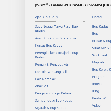
®
JW.ORG
/ LAMAN WEB RASMI SAKSI-SAKSI JEH
Ajar Bup Kudus
Librari
Saut Ngagai Tanya Pasal Bup
Bup Kudus
Kudus
Bup
Ayat Bup Kudus Diterangka
Brosur & Bu
Kursus Bup Kudus
Surat Mit & 
Perengka kena Belajarka Bup
Siri Artikel
Kudus
Majalah
Pemaik & Pengaga Ati
Bup Kereja 
Laki Bini & Ruang Bilik
Program
Bala Nembiak
Indeks
Anak Mit
Iring
Pengarap ngagai Petara
Berita JW
Sains enggau Bup Kudus
Video
Sejarah & Bup Kudus