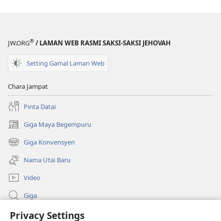
®
JW.ORG
/ LAMAN WEB RASMI SAKSI-SAKSI JEHOVAH
Setting Gamal Laman Web
Chara Jampat
Pinta Datai
Giga Maya Begempuru
(opens
new
Giga Konvensyen
(opens
window)
new
Nama Utai Baru
window)
Video
Giga
Penerang Global
Privacy Settings