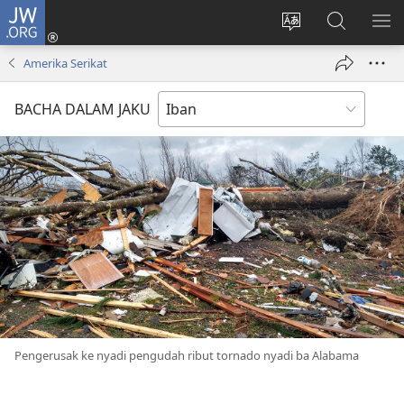
JW.ORG
Log
Masuk
Tukar
Giga
AY
(opens
bansa
JW.ORG
ME
Amerika Serikat
new
jaku
window)
ba
BACHA DALAM JAKU
laman
web
Pengerusak ke nyadi pengudah ribut tornado nyadi ba Alabama