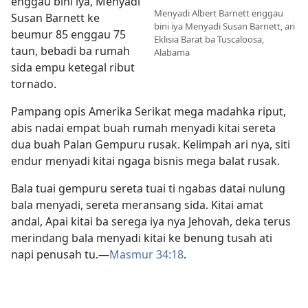
enggau bini iya, Menyadi
Menyadi Albert Barnett enggau
Susan Barnett ke
bini iya Menyadi Susan Barnett, ari
beumur 85 enggau 75
Eklisia Barat ba Tuscaloosa,
taun, bebadi ba rumah
Alabama
sida empu ketegal ribut
tornado.
Pampang opis Amerika Serikat mega madahka riput,
abis nadai empat buah rumah menyadi kitai sereta
dua buah Palan Gempuru rusak. Kelimpah ari nya, siti
endur menyadi kitai ngaga bisnis mega balat rusak.
Bala tuai gempuru sereta tuai ti ngabas datai nulung
bala menyadi, sereta meransang sida. Kitai amat
andal, Apai kitai ba serega iya nya Jehovah, deka terus
merindang bala menyadi kitai ke benung tusah ati
napi penusah tu.—
Masmur 34:18
.