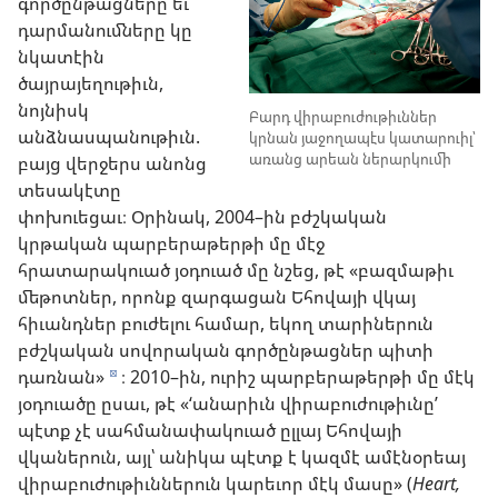
գործընթացները եւ
դարմանումները կը
նկատէին
ծայրայեղութիւն,
նոյնիսկ
Բարդ վիրաբուժութիւններ
անձնասպանութիւն.
կրնան յաջողապէս կատարուիլ՝
առանց արեան ներարկումի
բայց վերջերս անոնց
տեսակէտը
փոխուեցաւ։ Օրինակ, 2004–ին բժշկական
կրթական պարբերաթերթի մը մէջ
հրատարակուած յօդուած մը նշեց, թէ «բազմաթիւ
մեթոտներ, որոնք զարգացան Եհովայի վկայ
հիւանդներ բուժելու համար, եկող տարիներուն
բժշկական սովորական գործընթացներ պիտի
դառնան»
։ 2010–ին, ուրիշ պարբերաթերթի մը մէկ
d
յօդուածը ըսաւ, թէ «‘անարիւն վիրաբուժութիւնը’
պէտք չէ սահմանափակուած ըլլայ Եհովայի
վկաներուն, այլ՝ անիկա պէտք է կազմէ ամէնօրեայ
վիրաբուժութիւններուն կարեւոր մէկ մասը» (
Heart,