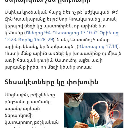
Ասիկա կրօնական հարց է եւ ոչ թէ՝ բժշկական։ Թէ՛
Հին Կտակարանը եւ թէ Նոր Կտակարանը յստակ
կերպով մեզի կը պատուիրեն, որ արիւնէ ետ
կենանք (
Ծննդոց 9։4.
Ղեւտացւոց 17։10.
Բ. Օրինաց
12։23.
Գործք 15։28, 29
)։ Նաեւ, Աստուծոյ համար
արիւնը կեանք կը ներկայացնէ (
Ղեւտացւոց 17։14
)։
Ուստի մենք արիւն առնելէ կը խուսափինք ոչ միայն
առ ի հնազանդութիւն Աստուծոյ, այլեւ՝ առ ի
յարգանք իրեն, որ մեզի կեանք տուաւ։
Տեսակէտները կը փոխուին
Անցեալին, բժիշկները
ընդհանուր առմամբ
առանց արեան
ներարկումի
կատարուող բժշկական