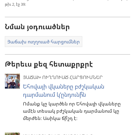
թիւ 2, էջ 39։
Նման յօդուածներ
Յաճախ ուղղուած հարցումներ
Թերեւս քեզ հետաքրքրէ
ՅԱՃԱԽ ՈՒՂՂՈՒԱԾ ՀԱՐՑՈՒՄՆԵՐ
Եհովայի վկաները բժշկական
դարմանում կ’ընդունի՞ն
Ոմանք կը կարծեն որ Եհովայի վկաները
ամէն տեսակ բժշկական դարմանում կը
մերժեն։ Ասիկա ճի՞շդ է։