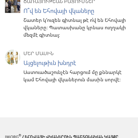
ԾԱՌԱՅՈՒԹԵԱՆ ԲԱՑՈՒՄՆԵՐ
Ո՞վ են Եհովայի վկաները
Շատեր կ’ուզեն գիտնալ թէ ո՛վ են Եհովայի
վկաները։ Պատասխանը կրնաս ուղղակի
մեզմէ գիտնալ։
ՄԵՐ ՄԱՍԻՆ
Այցելութիւն խնդրէ
Աստուածաշունչէն հարցում մը քննարկէ
կամ Եհովայի վկաներուն մասին սորվէ։
®
JW.ORG
/ ԵՀՈՎԱՅԻ ՎԿԱՆԵՐՈՒՆ ՊԱՇՏՕՆԱԿԱՆ ԿԱՅՔԸ