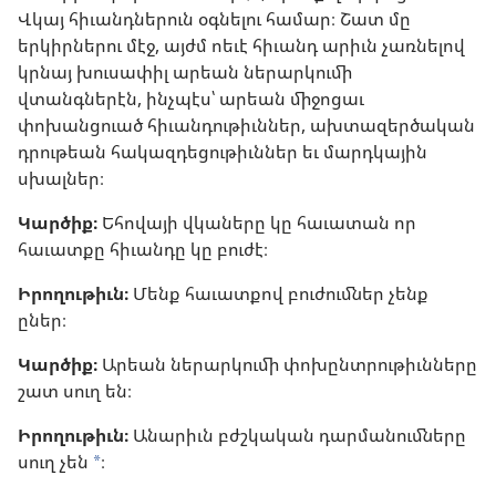
Վկայ հիւանդներուն օգնելու համար։ Շատ մը
երկիրներու մէջ, այժմ ոեւէ հիւանդ արիւն չառնելով
կրնայ խուսափիլ արեան ներարկումի
վտանգներէն, ինչպէս՝ արեան միջոցաւ
փոխանցուած հիւանդութիւններ, ախտազերծական
դրութեան հակազդեցութիւններ եւ մարդկային
սխալներ։
Կարծիք։
Եհովայի վկաները կը հաւատան որ
հաւատքը հիւանդը կը բուժէ։
Իրողութիւն։
Մենք հաւատքով բուժումներ չենք
ըներ։
Կարծիք։
Արեան ներարկումի փոխընտրութիւնները
շատ սուղ են։
Իրողութիւն։
Անարիւն բժշկական դարմանումները
սուղ չեն
։
a