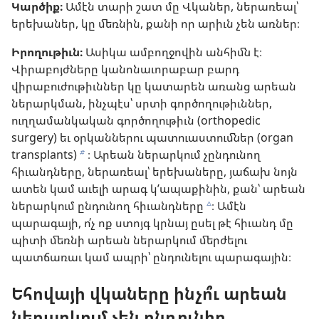
Կարծիք։
Ամէն տարի շատ մը Վկաներ, ներառեալ՝
երեխաներ, կը մեռնին, քանի որ արիւն չեն առներ։
Իրողութիւն։
Ասիկա ամբողջովին անհիմն է։
Վիրաբոյժները կանոնաւորաբար բարդ
վիրաբուժութիւններ կը կատարեն առանց արեան
ներարկման, ինչպէս՝ սրտի գործողութիւններ,
ուղղամանկական գործողութիւն (orthopedic
surgery) եւ օրկաններու պատուաստումներ (organ
transplants)
։ Արեան ներարկում չընդունող
b
հիւանդները, ներառեալ՝ երեխաները, յաճախ նոյն
ատեն կամ աւելի արագ կ’ապաքինին, քան՝ արեան
ներարկում ընդունող հիւանդները
։ Ամէն
c
պարագայի, ո՛չ ոք ստոյգ կրնայ ըսել թէ հիւանդ մը
պիտի մեռնի արեան ներարկում մերժելու
պատճառաւ կամ ապրի՝ ընդունելու պարագային։
Եհովայի վկաները ինչո՞ւ արեան
ներարկում չեն ընդունիր