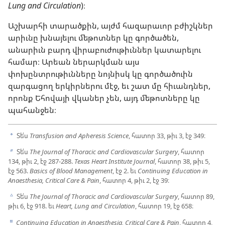
Lung and Circulation
)։
Աշխարհի տարածքին, այժմ հազարաւոր բժիշկներ
արիւնը խնայելու մեթոտներ կը գործածեն,
անարիւն բարդ վիրաբուժութիւններ կատարելու
համար։ Արեան ներարկման այս
փոխընտրութիւնները նոյնիսկ կը գործածուին
զարգացող երկիրներու մէջ, եւ շատ մը հիւանդներ,
որոնք Եհովայի վկաներ չեն, այդ մեթոտները կը
պահանջեն։
Տե՛ս
Transfusion and Apheresis Science
, հատոր 33, թիւ 3, էջ 349։
a
Տե՛ս
The Journal of Thoracic and Cardiovascular Surgery
, հատոր
b
134, թիւ 2, էջ 287-288.
Texas Heart Institute Journal
, հատոր 38, թիւ 5,
էջ 563.
Basics of Blood Management
, էջ 2. եւ
Continuing Education in
Anaesthesia, Critical Care & Pain
, հատոր 4, թիւ 2, էջ 39։
Տե՛ս
The Journal of Thoracic and Cardiovascular Surgery
, հատոր 89,
c
թիւ 6, էջ 918. եւ
Heart, Lung and Circulation
, հատոր 19, էջ 658։
Continuing Education in Anaesthesia, Critical Care & Pain
, հատոր 4,
d