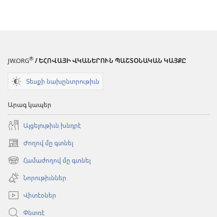
®
JW.ORG
/ ԵՀՈՎԱՅԻ ՎԿԱՆԵՐՈՒՆ ՊԱՇՏՕՆԱԿԱՆ ԿԱՅՔԸ
Տեսքի նախընտրութիւն
Արագ կապեր
Այցելութիւն խնդրէ
Ժողով մը գտնել
(opens
new
Համաժողով մը գտնել
(opens
window)
new
Նորութիւններ
window)
Վիտէօներ
Փնտռէ