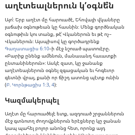
աղէտեալներուն կ’օգնե՞ն
Այո՛։ Երբ աղէտ մը հարուածէ, Եհովայի վկաները
յաճախ օգնութեան կը հասնին։ Մենք գործնական
օգնութիւն կու տանք, թէ՛ Վկաներուն եւ թէ ոչ–
Վկաներուն։ Այսպիսով կը գործադրենք
Գաղատացիս 6։10
–ի մէջ նշուած պատուէրը.
«Բարիք ընենք ամենուն, մանաւանդ հաւատքի
ընտանիներուն»։ Ասկէ զատ, կը ջանանք
աղէտեալներուն օգնել զգացական եւ հոգեւոր
գետնի վրայ, քանի որ ճիշդ ատոնց պէտք ունին
(
Բ. Կորնթացիս 1։3, 4
)։
Կազմակերպել
Աղէտ մը հարուածելէ ետք, ազդուած շրջաններուն
մէջ գտնուող ժողովքներուն երէցները կը ջանան
կապ պահել բոլոր անոնց հետ, որոնք այդ