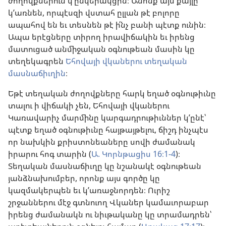
ժողովքներուն կ’ընկերակցին։ Անոնք այս քայլը
կ’առնեն, որպէսզի վստահ ըլլան թէ բոլորը
ապահով են եւ տեսնեն թէ ի՛նչ բանի պէտք ունին։
Ապա երէցները տիրող իրավիճակին եւ իրենց
մատուցած անմիջական օգնութեան մասին կը
տեղեկագրեն
Եհովայի վկաներու տեղական
մասնաճիւղին
։
Եթէ տեղական ժողովքները հարկ եղած օգնութիւնը
տալու ի վիճակի չեն, Եհովայի վկաներու
Կառավարիչ մարմինը կարգադրութիւններ կ’ընէ՝
պէտք եղած օգնութիւնը հայթայթելու, ճիշդ ինչպէս
որ նախկին քրիստոնեաները սովի ժամանակ
իրարու հոգ տարին (
Ա. Կորնթացիս 16։1-4
)։
Տեղական մասնաճիւղը կը նշանակէ օգնութեան
յանձնախումբեր, որոնք այս գործը կը
կազմակերպեն եւ կ’առաջնորդեն։ Ուրիշ
շրջաններու մէջ գտնուող Վկաներ կամաւորաբար
իրենց ժամանակն ու նիւթականը կը տրամադրեն՝