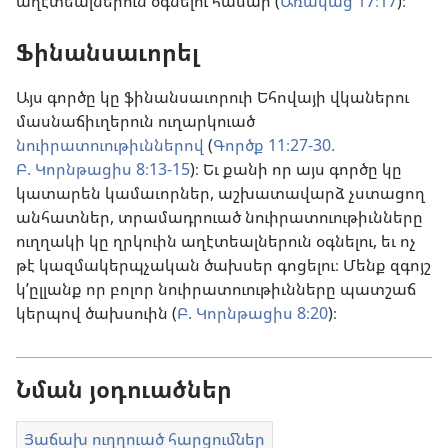
աղէտեալներուն օգնելու համար (
Առակաց 17։17
)։
Ֆինանսաւորել
Այս գործը կը ֆինանսաւորուի Եհովայի վկաներու
մասնաճիւղերուն ուղարկուած
նուիրատուութիւններով
(
Գործք 11։27-30.
Բ. Կորնթացիս 8։13-15
)։ Եւ քանի որ այս գործը կը
կատարեն կամաւորներ, աշխատավարձ չստացող
անհատներ, տրամադրուած նուիրատուութիւնները
ուղղակի կը ղրկուին աղէտեալներուն օգնելու, եւ ոչ
թէ կազմակերպչական ծախսեր գոցելու։ Մենք զգոյշ
կ’ըլլանք որ բոլոր նուիրատուութիւնները պատշաճ
կերպով ծախսուին (
Բ. Կորնթացիս 8։20
)։
Նման յօդուածներ
Յաճախ ուղղուած հարցումներ