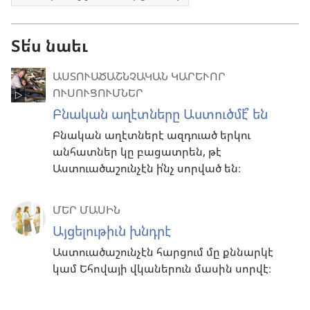
Տե՛ս նաեւ
ԱՍՏՈՒԱԾԱՇՆՉԱԿԱՆ ԿԱՐԵՒՈՐ
ՈՒՍՈՒՑՈՒՄՆԵՐ
Բնական աղէտները Աստուծմէ՞ են
Բնական աղէտներէ ազդուած երկու
անհատներ կը բացատրեն, թէ
Աստուածաշունչէն ի՛նչ սորված են։
ՄԵՐ ՄԱՍԻՆ
Այցելութիւն խնդրէ
Աստուածաշունչէն հարցում մը քննարկէ
կամ Եհովայի վկաներուն մասին սորվէ։