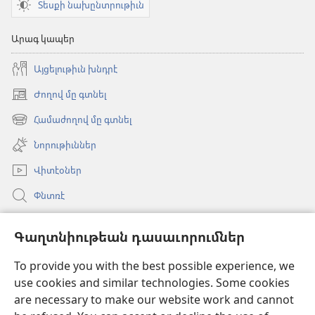
Տեսքի նախընտրութիւն
Արագ կապեր
Այցելութիւն խնդրէ
Ժողով մը գտնել
(opens
new
Համաժողով մը գտնել
(opens
window)
new
Նորութիւններ
window)
Վիտէօներ
Փնտռէ
Օգնութիւն
Գաղտնիութեան դասաւորումներ
Նուիրատուութիւններ
(opens
To provide you with the best possible experience, we
new
use cookies and similar technologies. Some cookies
window)
Դիտարանի ԱՌՑԱՆՑ ԳՐԱԴԱՐԱՆ
are necessary to make our website work and cannot
(opens
new