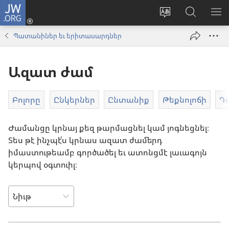
JW.ORG
Մուտք
գործել
Փոխել
JW.ORG–
ՅԱ
(opens
կայքին
ին
ԸՆ
Պատանիներ եւ երիտասարդներ
new
լեզուն
մէջ
window)
փնտռէ
Ազատ ժամ
Բոլորը
Ընկերներ
Ընտանիք
Թեքնոլոճի
Դ
Ժամանցը կրնայ քեզ թարմացնել կամ յոգնեցնել։
Տես թէ ինչպէ՛ս կրնաս ազատ ժամերդ
իմաստութեամբ գործածել եւ ատոնցմէ լաւագոյն
կերպով օգտուիլ։