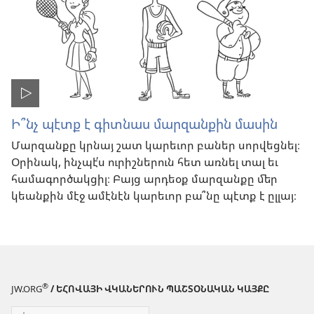
Ի՞նչ պէտք է գիտնաս մարզանքին մասին
Մարզանքը կրնայ շատ կարեւոր բաներ սորվեցնել։
Օրինակ, ինչպէ՛ս ուրիշներուն հետ առնել տալ եւ
համագործակցիլ։ Բայց արդեօք մարզանքը մեր
կեանքին մէջ ամէնէն կարեւոր բա՞նը պէտք է ըլլայ։
®
JW.ORG
/ ԵՀՈՎԱՅԻ ՎԿԱՆԵՐՈՒՆ ՊԱՇՏՕՆԱԿԱՆ ԿԱՅՔԸ