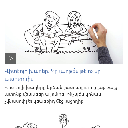
Վիտէոյի խաղեր. Կը յաղթե՞ս թէ ոչ կը
պարտուիս
Վիտէոյի խաղերը կրնան շատ աղուոր ըլլալ, բայց
ատոնք վնասներ ալ ունին։ Ինչպէ՞ս կրնաս
չվնասուիլ եւ կեանքիդ մէջ յաջողիլ։