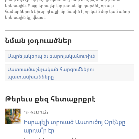
երեխային։ Բայց եբրայերէնը յստակ կը դարձնէ, որ այս
համարներուն նիւթը դէպքի մը մասին է, որ կա՛մ մօր կամ անոր
երեխային կը վնասէ։
Նման յօդուածներ
Ապրելակերպ եւ բարոյականութիւն
Աստուածաշնչական հարցումներու
պատասխանները
Թերեւս քեզ հետաքրքրէ
ԴԻՏԱՐԱՆ
Իսրայէլի տրուած Աստուծոյ Օրէնքը
արդա՞ր էր