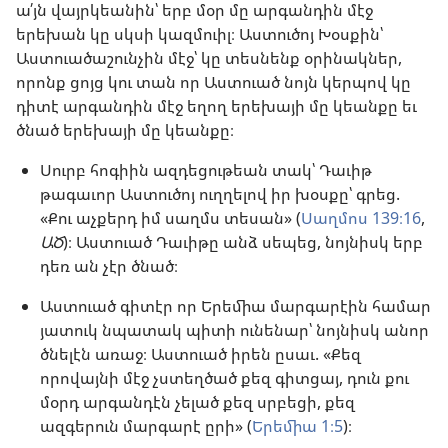
ա՛յն վայրկեանին՝ երբ մօր մը արգանդին մէջ
երեխան կը սկսի կազմուիլ։ Աստուծոյ Խօսքին՝
Աստուածաշունչին մէջ՝ կը տեսնենք օրինակներ,
որոնք ցոյց կու տան որ Աստուած նոյն կերպով կը
դիտէ արգանդին մէջ եղող երեխայի մը կեանքը եւ
ծնած երեխայի մը կեանքը։
Սուրբ հոգիին ազդեցութեան տակ՝ Դաւիթ
թագաւոր Աստուծոյ ուղղելով իր խօսքը՝ գրեց.
«Քու աչքերդ իմ սաղմս տեսան» (
Սաղմոս 139։16
,
ԱԾ
)։ Աստուած Դաւիթը անձ սեպեց, նոյնիսկ երբ
դեռ ան չէր ծնած։
Աստուած գիտէր որ Երեմիա մարգարէին համար
յատուկ նպատակ պիտի ունենար՝ նոյնիսկ անոր
ծնելէն առաջ։ Աստուած իրեն ըսաւ. «Քեզ
որովայնի մէջ չստեղծած քեզ գիտցայ, դուն քու
մօրդ արգանդէն չելած քեզ սրբեցի, քեզ
ազգերուն մարգարէ ըրի» (
Երեմիա 1։5
)։