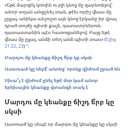
«Եթէ մարդիկ կռուին ու յղի կնոջ մը զարնուելով՝
անոր տղան անցընել տան, թէեւ ուրիշ վնաս մը
չըլլայ, անիկա անշուշտ այն կնոջ էրկանը իր վրայ
դրած տոյժը պիտի քաշէ, դատաւորներուն
դատաստանին պէս հատուցանելով։ Բայց եթէ
վնաս մը ըլլայ, անձի տեղ անձ պիտի տաս» (
Ելից
21։22, 23
)
։
a
Մարդու մը կեանքը ճիշդ ե՞րբ կը սկսի
Աստուած կը ներէ՞ անոնց՝ որոնք վիժում ըրած են
Սխա՞լ է վիժում ընել եթէ մօր կամ անոր
երեխային կեանքը վտանգի տակ է
Մարդու մը կեանքը ճիշդ ե՞րբ կը
սկսի
Աստուած կը սեպէ որ մարդու մը կեանքը կը սկսի