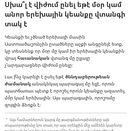
Սխա՞լ է վիժում ընել եթէ մօր կամ
անոր երեխային կեանքը վտանգի
տակ է
Կեանքի եւ չծնած երեխայի մասին
Աստուածաշունչին ըսածները աչքի անցընելէ ետք,
կը տեսնենք որ մօր մը կամ իր երեխային կեանքին
վրայ
հաւանական
վտանգ մը ըլլալը
չ’արդարացներ վիժում ընելը։
Լաւ ի՞նչ կարելի է ըսել եթէ
ծննդաբերութեան
ժամանակ
անակնկալ պարագայ մը ելլէ, որուն
պատճառաւ պէտք է որոշել որո՛ւն կեանքը ազատել,
մօ՞ր կամ երեխային։ Այս պարագային, որոշումը
զոյգին ձեռքն է։
Այս համարներուն կարգ մը թարգմանութիւնները այն
a
տպաւորութիւնը կու տան, որ այս օրէնքին մէջ ամէնէն կարեւոր
բանը այն էր՝ որ ինչ կը պատահէր մօր եւ ոչ թէ անոր չծնած