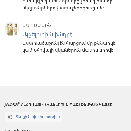
Իսրայէլի դատաւորները չորս գլխաւոր
սկզբունքներով առաջնորդուեցան։
ՄԵՐ ՄԱՍԻՆ
Այցելութիւն խնդրէ
Աստուածաշունչէն հարցում մը քննարկէ
կամ Եհովայի վկաներուն մասին սորվէ։
®
JW.ORG
/ ԵՀՈՎԱՅԻ ՎԿԱՆԵՐՈՒՆ ՊԱՇՏՕՆԱԿԱՆ ԿԱՅՔԸ
Տեսքի նախընտրութիւն
Արագ կապեր