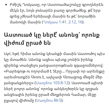
Բժիշկ Ղուկասը, որ Աստուածաշունչը գրողներէն
մէկն էր, նոյն յունարէն բառը գործածեց, թէ՛ երբ
գրեց չծնած երեխայի մասին եւ թէ՝ նորածին
մանուկի մասին (
Ղուկաս 1։41.
2։12,
16
)։
Աստուած կը ներէ՞ անոնց՝ որոնք
վիժում ըրած են
Այո՛, եթէ հիմա անոնք կեանքի մասին Աստուծոյ պէս
կը մտածեն։ Անոնք այլեւս պէտք չունին իրենք
զիրենք տանջելու յանցաւորութեան զգացումներով։
«Բարեգութ ու ողորմած է Տէրը... Որչափ որ արեւելքը
արեւմուտքէն հեռու է, այնչափ հեռացուց մեզմէ մեր
յանցանքները» (
Սաղմոս 103։8-12
)։ Աստուած պիտի
ներէ բոլոր անոնց՝ որոնք անկեղծօրէն կը զղջան
անցեալին իրենց ըրած մեղքերուն համար, մէջը
ըլլալով վիժումը (
Սաղմոս 86։5
)։