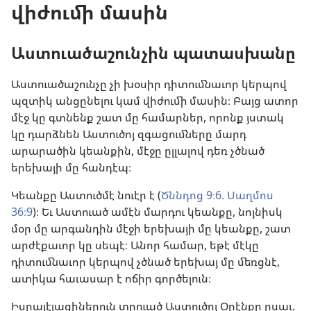
վիժումի մասին
Աստուածաշունչին պատասխանը
Աստուածաշունչը չի խօսիր դիտումնաւոր կերպով
պզտիկ անցընելու կամ վիժումի մասին։ Բայց ատոր
մէջ կը գտնենք շատ մը համարներ, որոնք յստակ
կը դարձնեն Աստուծոյ զգացումները մարդ
արարածին կեանքին, մէջը ըլլալով դեռ չծնած
երեխայի մը հանդէպ։
Կեանքը Աստուծմէ նուէր է (
Ծննդոց 9։6.
Սաղմոս
36։9
)։ Եւ Աստուած ամէն մարդու կեանքը, նոյնիսկ
մօր մը արգանդին մէջի երեխայի մը կեանքը, շատ
արժէքաւոր կը սեպէ։ Անոր համար, եթէ մէկը
դիտումնաւոր կերպով չծնած երեխայ մը մեռցնէ,
ատիկա հաւասար է ոճիր գործելուն։
Իսրայէլացիներուն տրուած Աստուծոյ Օրէնքը ըսաւ.