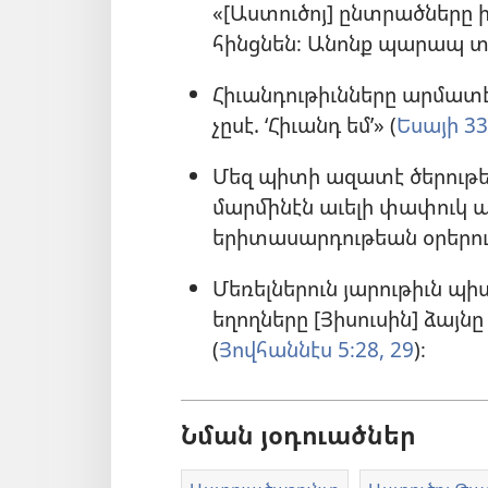
«[Աստուծոյ] ընտրածները 
հինցնեն։ Անոնք պարապ տ
Հիւանդութիւնները արմատէ
չըսէ. ‘Հիւանդ եմ’» (
Եսայի 33
Մեզ պիտի ազատէ ծերութեն
մարմինէն աւելի փափուկ պի
երիտասարդութեան օրերու
Մեռելներուն յարութիւն պի
եղողները [Յիսուսին] ձայնը
(
Յովհաննէս 5։28, 29
)։
Նման յօդուածներ