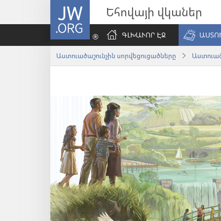
JW.ORG
Եհովայի վկաներ
ԳԼԽԱՒՈՐ ԷՋ
ԱՍՏՈ
Աստուածաշունչին սորվեցուցածները
Աստուա