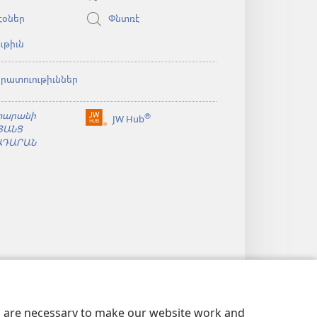
window)
էօներ
Փնտռէ
ւթիւն
իրատուութիւններ
տարանի
®
JW Hub
(opens
ՑԱՆՑ
new
ԱԴԱՐԱՆ
window)
es are necessary to make our website work and