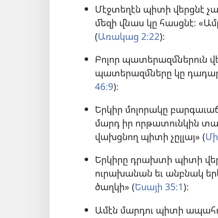
Մէջտեղէն պիտի վերցնէ չա
մեզի վնաս կը հասցնէ։ «Ա
(
Առակաց 2։22
)։
Բոլոր պատերազմներուն վե
պատերազմները կը դադարեց
46։9
)։
Երկիր մոլորակը բարգաւաճ
մարդ իր որթատունկին տակ
վախցնող պիտի չըլլայ» (
Մի
Երկիրը դրախտի պիտի վեր
ուրախանան եւ անբնակ երկ
ծաղկի» (
Եսայի 35։1
)։
Ամէն մարդու պիտի ապահո