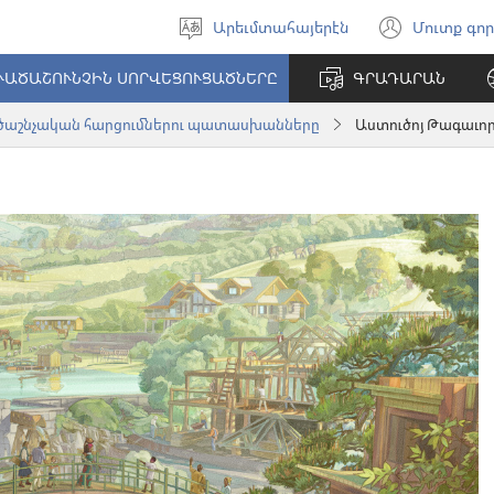
Արեւմտահայերէն
Մուտք գոր
Ընտրել
(open
լեզուն
new
ՒԱԾԱՇՈՒՆՉԻՆ ՍՈՐՎԵՑՈՒՑԱԾՆԵՐԸ
ԳՐԱԴԱՐԱՆ
windo
ծաշնչական հարցումներու պատասխանները
Աստուծոյ Թագաւոր