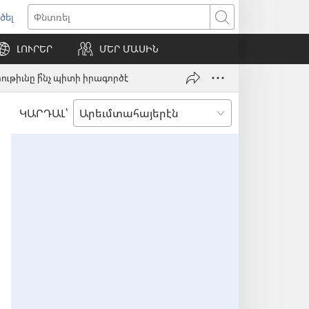
ծել
s
Փնտռել
ԼՈՒՐԵՐ
ՄԵՐ ՄԱՍԻՆ
w)
ութիւնը ի՞նչ պիտի իրագործէ
ԿԱՐԴԱԼ՝