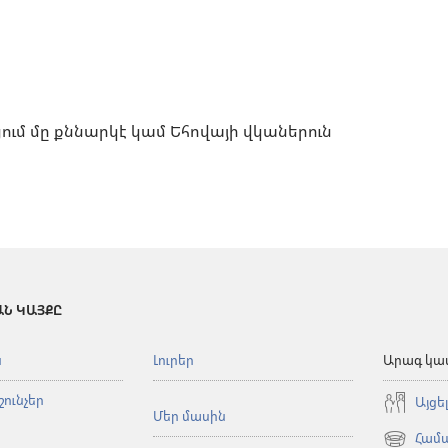
ում մը քննարկէ կամ Եհովայի վկաներուն
ԱՆ ԿԱՅՔԸ
ն
Լուրեր
Արագ կա
ունչեր
Այցե
Մեր մասին
Համա
(opens