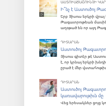
ԱՍՏՈՒԱԾԱՇՈՒՆՉԻ ԿԱՐ
Ի՞նչ է Աստուծոյ Թա
Երբ Յիսուս երկրի վրայ
Թագաւորութեան մասին
աղօթած են որ այդ Թագա
ԴԻՏԱՐԱՆ
Աստուծոյ Թագաւորու
Յիսուս գիտէր թէ Աստո
է, որ կրնայ երկրի խնդի
ըրած է մեր վստահութի
ԴԻՏԱՐԱՆ
Աստուծոյ Թագաւորո
կառավարութիւն մը
Վեց երեսակներ ցոյց կ