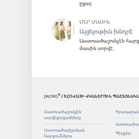
ըլլայ։
ՄԵՐ ՄԱՍԻՆ
Այցելութիւն խնդրէ
Աստուածաշունչէն հարց
մասին սորվէ։
®
JW.ORG
/ ԵՀՈՎԱՅԻ ՎԿԱՆԵՐՈՒՆ ՊԱՇՏՕՆԱԿ
Աստուածաշունչին
Գրադարա
սորվեցուցածները
Աստուածաշ
Աստուածաշնչական
Գիրքեր
հարցումներու