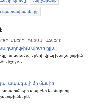
գաւորութիւնը
Չարչարանք
րու պատասխանները
է
ԱՐՑՈՒՄՆԵՐՈՒ ՊԱՏԱՍԽԱՆՆԵՐԸ
 խաղաղութիւն պիտի ըլլայ
ած կը խոստանայ երկրի վրայ խաղաղութիւն
ան միջոցաւ։
ի լաւ ապագայի մը մասին
ին խոստումները տարբեր են մարդոց
շակութիւններէն։