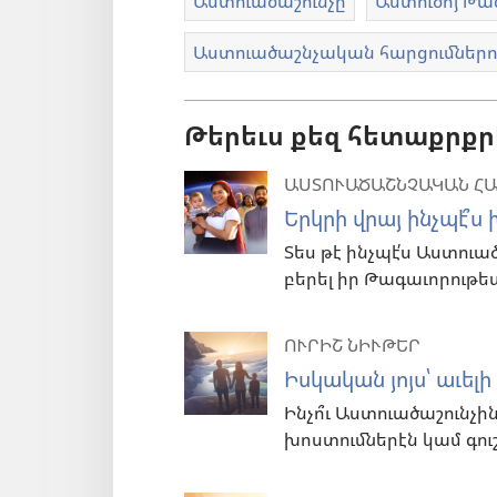
Աստուածաշունչը
Աստուծոյ Թա
Աստուածաշնչական հարցումնե
Թերեւս քեզ հետաքրքր
ԱՍՏՈՒԱԾԱՇՆՉԱԿԱՆ Հ
Երկրի վրայ ինչպէ՞ս
Տես թէ ինչպէ՛ս Աստու
բերել իր Թագաւորութե
ՈՒՐԻՇ ՆԻՒԹԵՐ
Իսկական յոյս՝ աւել
Ինչո՞ւ Աստուածաշունչ
խոստումներէն կամ գու