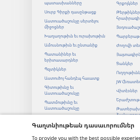
պատասխանները
Գրքոյկներ
Սուրբ Գիրքի դասընթացք
Թերթիկներ 
հրաւիրագի
Աստուածաշունչը սերտելու
միջոցներ
Յօդուածաշ
Խաղաղութիւն եւ ուրախութիւն
Պարբերաթ
Ամուսնութիւն եւ ընտանիք
Ժողովի տե
Պատանիներ եւ
Յայտագիր
երիտասարդներ
Ցանկեր
Պզտիկներ
Ուղղութիւն
Աստուծոյ հանդէպ հաւատք
JW Հեռատե
Գիտութիւնը եւ
Վիտէօներ
Աստուածաշունչը
Երաժշտութ
Պատմութիւնը եւ
Աստուածաշունչը
Թատերախա
ձայնագրու
Աստուածաշ
Գաղտնիութեան դասաւորումներ
թատերակ
ընթերցանո
To provide you with the best possible experi