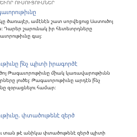
ԵՒՈՐ ՈՒՍՈՒՑՈՒՄՆԵՐ
գաւորութիւնը
 կը ծառայէր, ամէնէն շատ սորվեցուց Աստուծոյ
։ Դարեր շարունակ իր հետեւորդները
ւորութիւնը գայ։
թիւնը ի՞նչ պիտի իրագործէ
ւծոյ Թագաւորութիւնը միակ կառավարութիւնն
րները լուծել։ Թագաւորութիւնը արդէն ի՞նչ
ւնը զօրացնելու համար։
ւթիւնը. փտածութենէ զերծ
ու տան թէ անիկա փտածութենէ զերծ պիտի