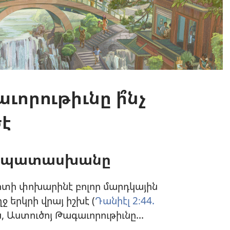
ւորութիւնը ի՞նչ
է
ն պատասխանը
իտի փոխարինէ բոլոր մարդկային
 երկրի վրայ իշխէ (
Դանիէլ 2։44.
ն, Աստուծոյ Թագաւորութիւնը...