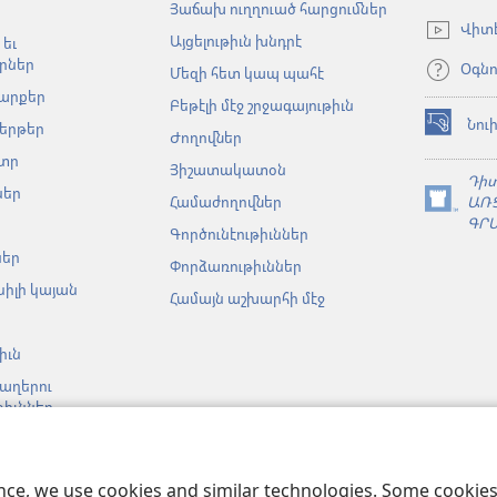
Յաճախ ուղղուած հարցումներ
new
Վիտ
Այցելութիւն խնդրէ
window)
եւ
րներ
Օգնո
Մեզի հետ կապ պահէ
արքեր
Բեթէլի մէջ շրջագայութիւն
Նու
երթեր
(opens
Ժողովներ
new
տր
Յիշատակատօն
window)
Դի
ներ
Համաժողովներ
ԱՌ
(opens
ԳՐ
new
Գործունէութիւններ
window)
ներ
Փորձառութիւններ
սիլի կայան
Համայն աշխարհի մէջ
իւն
ղերու
թիւններ
ունչի
ան
ւթիւններ
ence, we use cookies and similar technologies. Some cooki