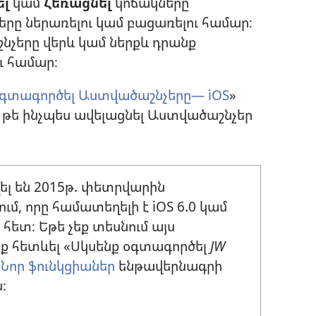
ել
կամ
Հեռացնել
կոճակները
երը ներառելու կամ բացառելու համար։
չերը վերև կամ ներքև դրանք
ւ համար։
 օգտագործել Աստվածաշնչերը— iOS
»
 թե ինչպես ավելացնել Աստվածաշնչեր
ել են 2015թ. փետրվարին
ում, որը համատեղելի է iOS 6.0 կամ
հետ։ Եթե չեք տեսնում այս
նք հետևել «Սկսենք օգտագործել
JW
ի
Նոր ֆունկցիաներ
ենթավերնագրի
։