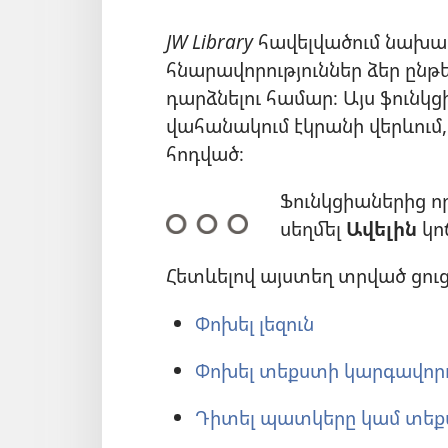
JW Library
հավելվածում նախա
հնարավորություններ ձեր ընթ
դարձնելու համար։ Այս ֆունկ
վահանակում էկրանի վերևում, 
հոդված։
Ֆունկցիաներից ո
սեղմել
Ավելին
կո
Հետևելով այստեղ տրված ցուցո
Փոխել լեզուն
Փոխել տեքստի կարգավոր
Դիտել պատկերը կամ տե