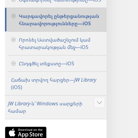
Կարգավորել ընթերցանության
հնարավորությունները​—iOS
Որոնել Աստվածաշնչում կամ
հրատարակության մեջ​—iOS
Ընդգծել տեքստը​—iOS
Հաճախ տրվող հարցեր​—
JW Library
(iOS)
JW Library
-ն՝ Windows սարքերի
Ցույց
համար
տալ
ավելին
Download
on