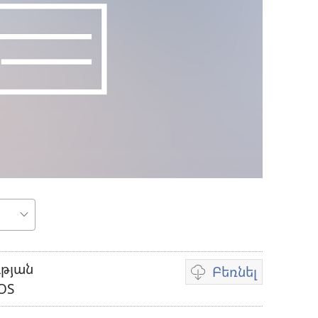
ւթը
ւթյան
Բեռնել
Տեսանյութը
OS
բեռնելու