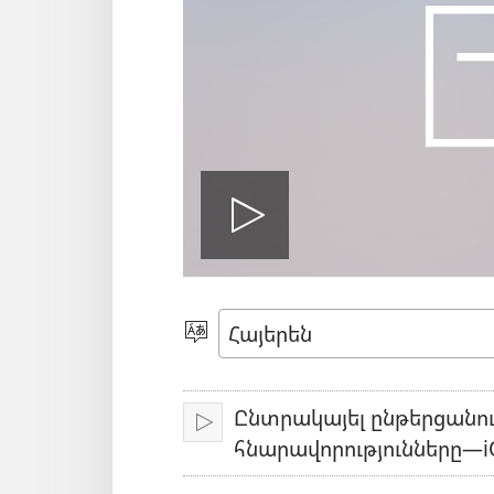
Սկսել
տեսանյո
Ընտրեք
լեզուն
Ընտրակայել ընթերցանո
Միացնել
հնարավորությունները—i