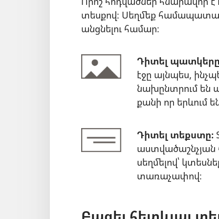
Որոշ հոդվածներ հնարավոր է 
տեսքով։ Սեղմեք համապատաս
անցնելու համար։
Դիտել պատկերը
էջը այնպես, ինչպ
նախընտրում են ա
քանի որ երևում 
Դիտել տեքստը։
Տ
աստվածաշնչյան հ
սեղմելով՝ կտեսնե
տառաչափով։
Բացել հետևյալ տե