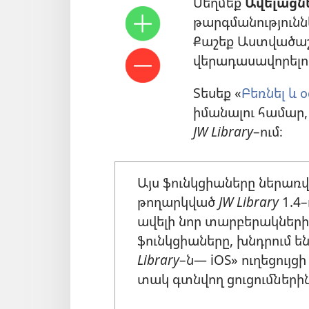
Սեղմեք
Ավելացն
թարգմանությունն
Քաշեք Աստվածաշն
վերադասավորելո
Տեսեք «
Բեռնել և
իմանալու համար,
JW Library
–ում։
Այս ֆունկցիաները ներառվ
թողարկված
JW Library
1.4–
ավելի նոր տարբերակների 
ֆունկցիաները, խնդրում ե
Library
–ն— iOS» ուղեցույց
տակ գտնվող ցուցումներին