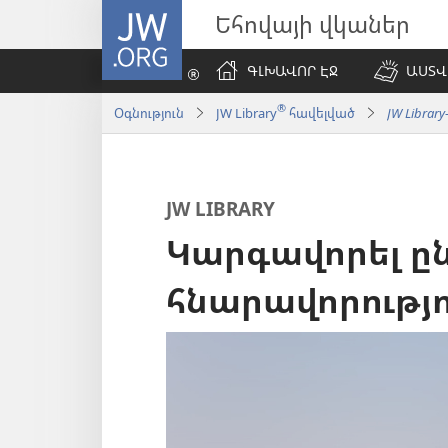
JW.ORG
Եհովայի վկաներ
ԳԼԽԱՎՈՐ ԷՋ
ԱՍՏՎ
®
Օգնություն
JW Library
հավելված
JW Library
JW LIBRARY
Կարգավորել ը
հնարավորությո