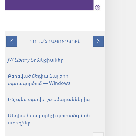
ԲՈՎԱՆԴԱԿՈՒԹՅՈՒՆ
Նախորդ
Հաջորդ
JW Library
ֆունկցիաներ
Բեռնված մեդիա ֆայլերի
օգտագործում — Windows
Ինչպես օգտվել շտեմարաններից
Մեդիա նվագարկչի դյուրանցման
ստեղներ