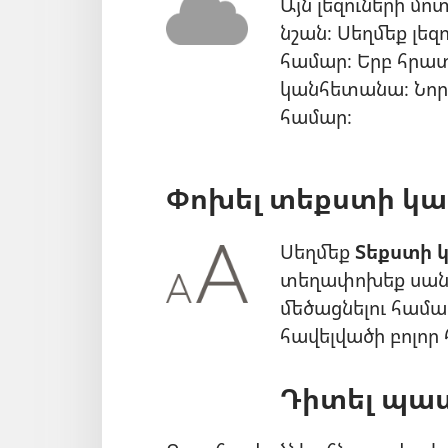
Այն լեզուների մո
նշան։ Սեղմեք լեզ
համար։ Երբ հրատ
կանհետանա։ Նորի
համար։
Փոխել տեքստի կա
Սեղմեք
Տեքստի 
տեղափոխեք սանդ
մեծացնելու համա
հավելվածի բոլոր
Դիտել պա