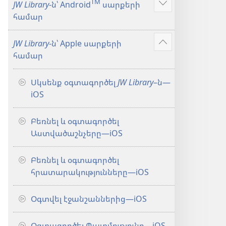
TM
JW Library
-ն՝ Android
սարքերի
Ցույց
համար
տալ
ավելին
JW Library
-ն՝ Apple սարքերի
Ցույց
համար
տալ
ավելին
Սկսենք օգտագործել
JW Library
–ն​—
iOS
Բեռնել և օգտագործել
Աստվածաշնչերը​—iOS
Բեռնել և օգտագործել
հրատարակությունները​—iOS
Օգտվել էջանշաններից​—iOS
Օգտագործել Պատմությունը​—iOS