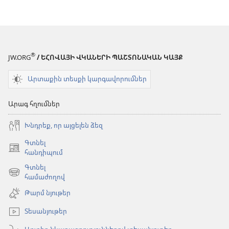
(բացվում
(բացվում
է
է
նոր
նոր
պատուհան)
պատուհան)
®
JW.ORG
/ ԵՀՈՎԱՅԻ ՎԿԱՆԵՐԻ ՊԱՇՏՈՆԱԿԱՆ ԿԱՅՔ
Արտաքին տեսքի կարգավորումներ
Արագ հղումներ
Խնդրեք, որ այցելեն ձեզ
Գտնել
(բացվում
հանդիպում
է
Գտնել
նոր
(բացվում
համաժողով
պատուհան)
է
Թարմ նյութեր
նոր
պատուհան)
Տեսանյութեր