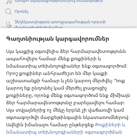
Աուդիո նկարագրություններով տեսանյութեր
Որոնել
Տեղեկատվություն առողջապահության ոլորտի
մասնագետների համար
Գաղտնիության կարգավորումներ
Գլոբալ հաղորդակցություն
Օգնություն
Այս կայքից օգտվելիս ձեր հարմարավետությունն
ապահովելու համար մենք քուքիների և
Նվիրատվություններ
նմանատիպ տեխնոլոգիաներ ենք օգտագործում։
(բացվում
է
Որոշ քուքիներ անհրաժեշտ են մեր կայքի
նոր
աշխատանքի համար և չեն կարող մերժվել։ Դուք
Դիտարանի ՕՆԼԱՅՆ ԳՐԱԴԱՐԱՆ
(բացվում
պատուհան)
կարող եք ընդունել կամ մերժել լրացուցիչ
է
®
JW Hub
քուքիները, որոնք մենք օգտագործում ենք միմիայն
նոր
(բացվում
պատուհան)
ձեր հարմարավետությունը բարելավելու համար։
է
®
JW Library
հավելված
նոր
Այս տվյալներից ոչ մեկը երբևէ չի վաճառվի կամ
պատուհան)
օգտագործվի մարքեթինգային նկատառումներով։
Watchtower Library
Ավելին իմանալու համար ընթերցեք
Քուքիների և
նմանատիպ տեխնոլոգիաների օգտագործման