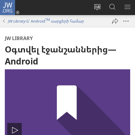
JW.ORG
Մուտքագրվել
(բացվում
Փոխել
Որոնում
ՑՈ
է
կայքի
JW.ORG
ՏԱ
TM
JW Library
-ն՝ Android
սարքերի համար
նոր
լեզուն
կայքում
ՄԵ
պատուհան)
JW LIBRARY
Օգտվել էջանշաններից​—
Android