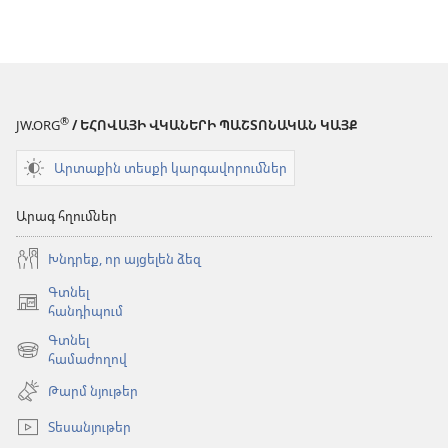
®
JW.ORG
/ ԵՀՈՎԱՅԻ ՎԿԱՆԵՐԻ ՊԱՇՏՈՆԱԿԱՆ ԿԱՅՔ
Արտաքին տեսքի կարգավորումներ
Արագ հղումներ
Խնդրեք, որ այցելեն ձեզ
Գտնել
(բացվում
հանդիպում
է
Գտնել
նոր
(բացվում
համաժողով
պատուհան)
է
Թարմ նյութեր
նոր
պատուհան)
Տեսանյութեր