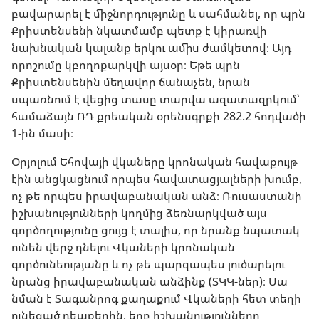
բավարարել է միջնորդությունը և սահմանել, որ պրն
Քրիստենսենի նկատմամբ պետք է կիրառվի
նախնական կալանք երկու ամիս ժամկետով։ Այդ
որոշումը կբողոքարկվի այսօր։ Եթե պրն
Քրիստենսենին մեղավոր ճանաչեն, նրան
սպառնում է վեցից տասը տարվա ազատազրկում՝
համաձայն ՌԴ քրեական օրենսգրքի 282.2 հոդվածի
1-ին մասի։
Օրյոլում Եհովայի վկաները կրոնական հավաքույթ
էին անցկացնում որպես հավատացյալների խումբ,
ոչ թե որպես իրավաբանական անձ։ Ռուսաստանի
իշխանությունների կողմից ձեռնարկված այս
գործողությունը ցույց է տալիս, որ նրանք նպատակ
ունեն վերջ դնելու Վկաների կրոնական
գործունեությանը և ոչ թե պարզապես լուծարելու
նրանց իրավաբանական անձինք (ՏԿԿ-ներ)։ Սա
նման է Տագանրոգ քաղաքում Վկաների հետ տեղի
ունեցած դեպքերին, երբ իշխանությունները