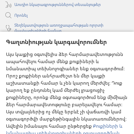
Աուդիո նկարագրություններով տեսանյութեր
Որոնել
Տեղեկատվություն առողջապահության ոլորտի
մասնագետների համար
Գլոբալ հաղորդակցություն
Գաղտնիության կարգավորումներ
Օգնություն
Այս կայքից օգտվելիս ձեր հարմարավետությունն
ապահովելու համար մենք քուքիների և
Նվիրատվություններ
նմանատիպ տեխնոլոգիաներ ենք օգտագործում։
(բացվում
է
Որոշ քուքիներ անհրաժեշտ են մեր կայքի
նոր
աշխատանքի համար և չեն կարող մերժվել։ Դուք
Դիտարանի ՕՆԼԱՅՆ ԳՐԱԴԱՐԱՆ
(բացվում
պատուհան)
կարող եք ընդունել կամ մերժել լրացուցիչ
է
®
JW Hub
քուքիները, որոնք մենք օգտագործում ենք միմիայն
նոր
(բացվում
պատուհան)
ձեր հարմարավետությունը բարելավելու համար։
է
®
JW Library
հավելված
նոր
Այս տվյալներից ոչ մեկը երբևէ չի վաճառվի կամ
պատուհան)
օգտագործվի մարքեթինգային նկատառումներով։
Watchtower Library
Ավելին իմանալու համար ընթերցեք
Քուքիների և
նմանատիպ տեխնոլոգիաների օգտագործման