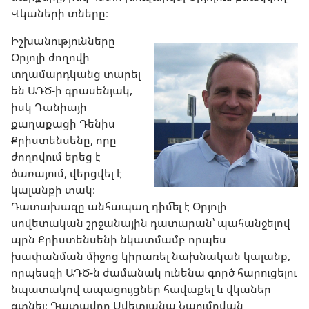
Վկաների տները։
Իշխանությունները
Օրյոլի ժողովի
տղամարդկանց տարել
են ԱԴԾ-ի գրասենյակ,
իսկ Դանիայի
քաղաքացի Դենիս
Քրիստենսենը, որը
ժողովում երեց է
ծառայում, վերցվել է
կալանքի տակ։
Դատախազը անհապաղ դիմել է Օրյոլի
սովետական շրջանային դատարան՝ պահանջելով
պրն Քրիստենսենի նկատմամբ որպես
խափանման միջոց կիրառել նախնական կալանք,
որպեսզի ԱԴԾ-ն ժամանակ ունենա գործ հարուցելու
նպատակով ապացույցներ հավաքել և վկաներ
գտնել։ Դատավոր Սվետլանա Նաումովան