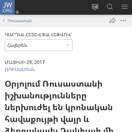
JW.ORG
Մուտքագրվել
(բացվում
Փոխել
Որոնում
ՑՈ
է
կայքի
JW.ORG
ՏԱ
Ռուսաստան
նոր
լեզուն
կայքում
ՄԵ
պատուհան)
ԿԱՐԴԱԼ ՀԵՏԵՎՅԱԼ ԼԵԶՎՈՎ՝
ՄԱՅԻՍԻ 29, 2017
ՌՈՒՍԱՍՏԱՆ
Օրյոլում Ռուսաստանի
իշխանությունները
ներխուժել են կրոնական
հավաքույթի վայր և
ձերբակալել Դանիայի մի