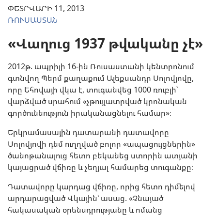
ՓԵՏՐՎԱՐԻ 11, 2013
ՌՈՒՍԱՍՏԱՆ
«Վաղուց 1937 թվականը չէ»
2012թ. ապրիլի 16-ին Ռուսաստանի կենտրոնում
գտնվող Պերմ քաղաքում Ալեքսանդր Սոլովյովը,
որը Եհովայի վկա է, տուգանվեց 1000 ռուբլի՝
վարձված սրահում «չթույլատրված կրոնական
գործունեություն իրականացնելու համար»։
Երկրամասային դատարանի դատավորը
Սոլովյովի դեմ ուղղված բոլոր «ապացույցներին»
ծանոթանալուց հետո բեկանեց ստորին ատյանի
կայացրած վճիռը և չեղյալ համարեց տուգանքը։
Դատավորը կարդաց վճիռը, որից հետո դիմելով
արդարացված Վկային՝ ասաց. «Չնայած
հակասական օրենսդրությանը և ոմանց