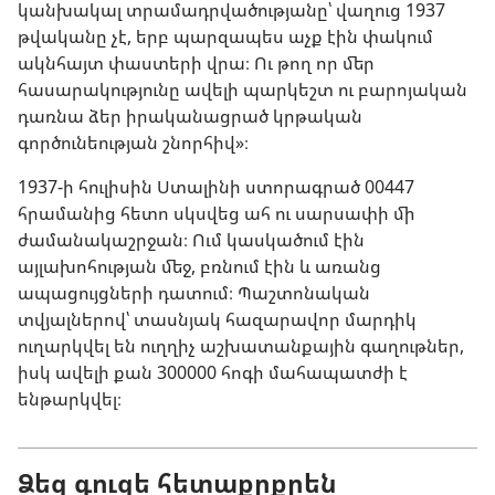
կանխակալ տրամադրվածությանը՝ վաղուց 1937
թվականը չէ, երբ պարզապես աչք էին փակում
ակնհայտ փաստերի վրա։ Ու թող որ մեր
հասարակությունը ավելի պարկեշտ ու բարոյական
դառնա ձեր իրականացրած կրթական
գործունեության շնորհիվ»։
1937-ի հուլիսին Ստալինի ստորագրած 00447
հրամանից հետո սկսվեց ահ ու սարսափի մի
ժամանակաշրջան։ Ում կասկածում էին
այլախոհության մեջ, բռնում էին և առանց
ապացույցների դատում։ Պաշտոնական
տվյալներով՝ տասնյակ հազարավոր մարդիկ
ուղարկվել են ուղղիչ աշխատանքային գաղութներ,
իսկ ավելի քան 300000 հոգի մահապատժի է
ենթարկվել։
Ձեզ գուցե հետաքրքրեն