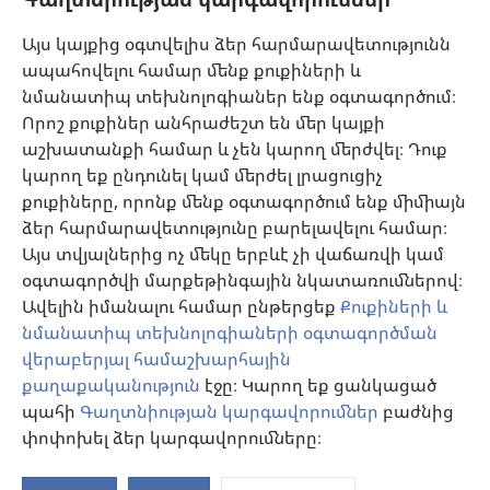
Օգնություն
Այս կայքից օգտվելիս ձեր հարմարավետությունն
ապահովելու համար մենք քուքիների և
Նվիրատվություններ
նմանատիպ տեխնոլոգիաներ ենք օգտագործում։
(բացվում
է
Որոշ քուքիներ անհրաժեշտ են մեր կայքի
նոր
աշխատանքի համար և չեն կարող մերժվել։ Դուք
Դիտարանի ՕՆԼԱՅՆ ԳՐԱԴԱՐԱՆ
(բացվում
պատուհան)
կարող եք ընդունել կամ մերժել լրացուցիչ
է
®
JW Hub
քուքիները, որոնք մենք օգտագործում ենք միմիայն
նոր
(բացվում
պատուհան)
ձեր հարմարավետությունը բարելավելու համար։
է
®
JW Library
հավելված
նոր
Այս տվյալներից ոչ մեկը երբևէ չի վաճառվի կամ
պատուհան)
օգտագործվի մարքեթինգային նկատառումներով։
Watchtower Library
Ավելին իմանալու համար ընթերցեք
Քուքիների և
նմանատիպ տեխնոլոգիաների օգտագործման
վերաբերյալ համաշխարհային
քաղաքականություն
էջը։ Կարող եք ցանկացած
Copyright
© 2026 Watch Tower Bible and Tract Society of Pennsylvania.
պահի
Գաղտնիության կարգավորումներ
բաժնից
ՕԳՏԱԳՈՐԾՄԱՆ ՊԱՅՄԱՆՆԵՐ
|
ԳԱՂՏՆԻՈՒԹՅԱՆ
փոփոխել ձեր կարգավորումները։
ՔԱՂԱՔԱԿԱՆՈՒԹՅՈՒՆ
|
ԳԱՂՏՆԻՈՒԹՅԱՆ ԿԱՐԳԱՎՈՐՈՒՄՆԵՐ