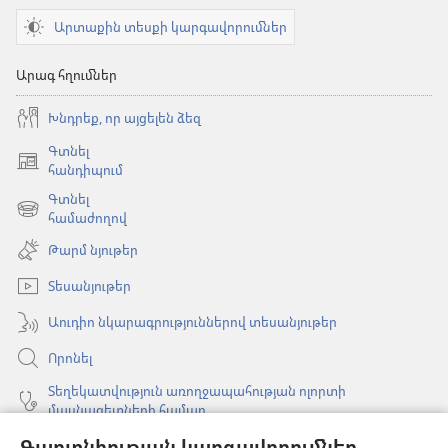
Արտաքին տեսքի կարգավորումներ
Արագ հղումներ
Խնդրեք, որ այցելեն ձեզ
Գտնել
(բացվում
հանդիպում
է
Գտնել
նոր
(բացվում
համաժողով
պատուհան)
է
Թարմ նյութեր
նոր
պատուհան)
Տեսանյութեր
Աուդիո նկարագրություններով տեսանյութեր
Որոնել
Տեղեկատվություն առողջապահության ոլորտի
մասնագետների համար
Գլոբալ հաղորդակցություն
Գաղտնիության կարգավորումներ