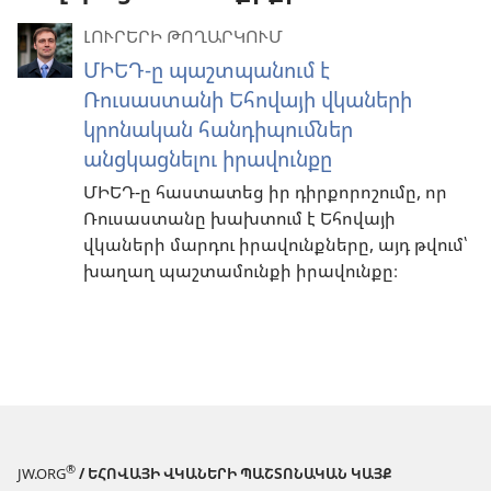
ԼՈՒՐԵՐԻ ԹՈՂԱՐԿՈՒՄ
ՄԻԵԴ-ը պաշտպանում է
Ռուսաստանի Եհովայի վկաների
կրոնական հանդիպումներ
անցկացնելու իրավունքը
ՄԻԵԴ-ը հաստատեց իր դիրքորոշումը, որ
Ռուսաստանը խախտում է Եհովայի
վկաների մարդու իրավունքները, այդ թվում՝
խաղաղ պաշտամունքի իրավունքը։
®
JW.ORG
/ ԵՀՈՎԱՅԻ ՎԿԱՆԵՐԻ ՊԱՇՏՈՆԱԿԱՆ ԿԱՅՔ