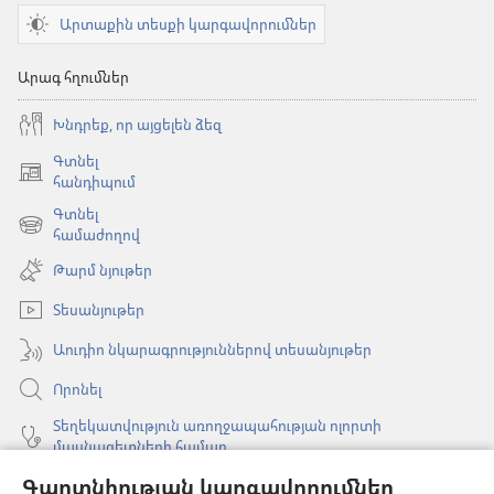
Արտաքին տեսքի կարգավորումներ
Արագ հղումներ
Խնդրեք, որ այցելեն ձեզ
Գտնել
(բացվում
հանդիպում
է
Գտնել
նոր
(բացվում
համաժողով
պատուհան)
է
Թարմ նյութեր
նոր
պատուհան)
Տեսանյութեր
Աուդիո նկարագրություններով տեսանյութեր
Որոնել
Տեղեկատվություն առողջապահության ոլորտի
մասնագետների համար
Գլոբալ հաղորդակցություն
Գաղտնիության կարգավորումներ