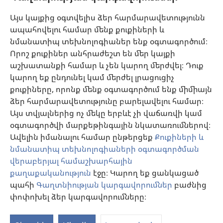
Օգնություն
Այս կայքից օգտվելիս ձեր հարմարավետությունն
ապահովելու համար մենք քուքիների և
Նվիրատվություններ
նմանատիպ տեխնոլոգիաներ ենք օգտագործում։
(բացվում
է
Որոշ քուքիներ անհրաժեշտ են մեր կայքի
նոր
աշխատանքի համար և չեն կարող մերժվել։ Դուք
Դիտարանի ՕՆԼԱՅՆ ԳՐԱԴԱՐԱՆ
(բացվում
պատուհան)
կարող եք ընդունել կամ մերժել լրացուցիչ
է
®
JW Hub
քուքիները, որոնք մենք օգտագործում ենք միմիայն
նոր
(բացվում
պատուհան)
ձեր հարմարավետությունը բարելավելու համար։
է
®
JW Library
հավելված
նոր
Այս տվյալներից ոչ մեկը երբևէ չի վաճառվի կամ
պատուհան)
օգտագործվի մարքեթինգային նկատառումներով։
Watchtower Library
Ավելին իմանալու համար ընթերցեք
Քուքիների և
նմանատիպ տեխնոլոգիաների օգտագործման
վերաբերյալ համաշխարհային
քաղաքականություն
էջը։ Կարող եք ցանկացած
Copyright
© 2026 Watch Tower Bible and Tract Society of Pennsylvania.
պահի
Գաղտնիության կարգավորումներ
բաժնից
ՕԳՏԱԳՈՐԾՄԱՆ ՊԱՅՄԱՆՆԵՐ
|
ԳԱՂՏՆԻՈՒԹՅԱՆ
փոփոխել ձեր կարգավորումները։
ՔԱՂԱՔԱԿԱՆՈՒԹՅՈՒՆ
|
ԳԱՂՏՆԻՈՒԹՅԱՆ ԿԱՐԳԱՎՈՐՈՒՄՆԵՐ