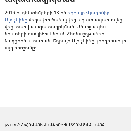
2019 թ. դեկտեմբերի 13-ին
եղբայր Վլադիմիր
Ալուշկինը
մեղավոր ճանաչվեց և դատապարտվեց
վեց տարվա ազատազրկման։ Անմիջապես
նիստերի դահլիճում նրան ձեռնաշղթաներ
հագցրին և տարան։ Եղբայր Ալուշկինը կբողոքարկի
այդ որոշումը։
®
JW.ORG
/ ԵՀՈՎԱՅԻ ՎԿԱՆԵՐԻ ՊԱՇՏՈՆԱԿԱՆ ԿԱՅՔ