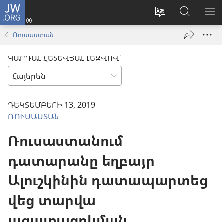
JW.ORG
Մուտքագրվել
(բացվում
Փոխել
Որոնում
ՑՈ
է
կայքի
JW.ORG
ՏԱ
Ռուսաստան
նոր
լեզուն
կայքում
ՄԵ
պատուհան)
ԿԱՐԴԱԼ ՀԵՏԵՎՅԱԼ ԼԵԶՎՈՎ՝
ԴԵԿՏԵՄԲԵՐԻ 13, 2019
ՌՈՒՍԱՍՏԱՆ
Ռուսաստանում
դատարանը եղբայր
Ալուշկինին դատապարտեց
վեց տարվա
ազատազրկման