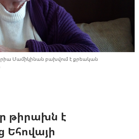
լերիա Մամիկինան բախվում է քրեական
ր
ր թիրախն է
ց Եհովայի