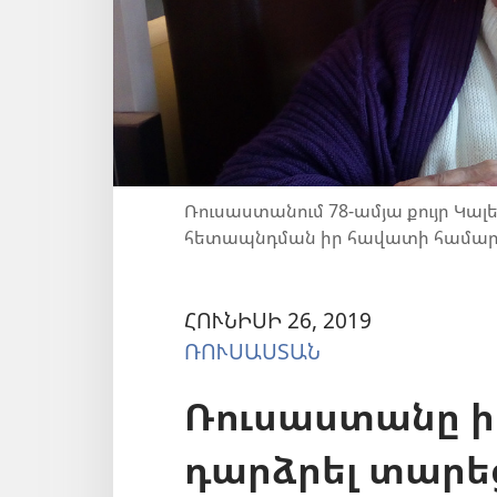
Ռուսաստանում 78-ամյա քույր Կա
հետապնդման իր հավատի համա
ՀՈՒՆԻՍԻ 26, 2019
ՌՈՒՍԱՍՏԱՆ
Ռուսաստանը ի
դարձրել տարե