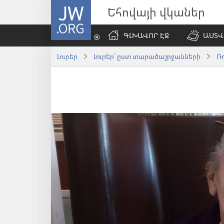
JW.ORG
Եհովայի վկաներ
ԳԼԽԱՎՈՐ ԷՋ
ԱՍՏՎ
Լուրեր
Լուրեր՝ ըստ տարածաշրջանների
Ռ