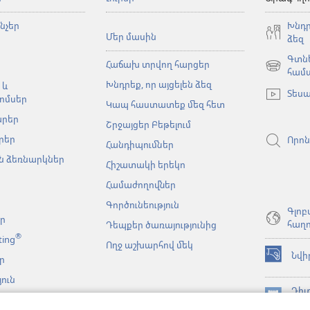
նչեր
Խնդր
Մեր մասին
ձեզ
Գտնե
Հաճախ տրվող հարցեր
(բացվում
համ
Խնդրեք, որ այցելեն ձեզ
է
 և
Տեսա
նոր
ոմսեր
Կապ հաստատեք մեզ հետ
պատուհա
արեր
Շրջայցեր Բեթելում
րեր
Որոն
Հանդիպումներ
 ձեռնարկներ
Հիշատակի երեկո
Համաժողովներ
Գործունեություն
Գլոբ
եր
հաղո
Դեպքեր ծառայությունից
®
ting
Ողջ աշխարհով մեկ
Նվի
ր
(բացվում
է
ուն
նոր
Դիտ
նչյան
պատուհա
(բացվում
ԳՐ