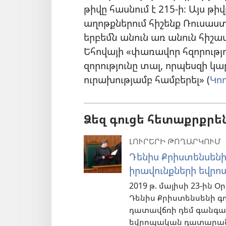
թիվը հասնում է 215-ի։ Այս թիվ
աղոթքներում հիշենք Ռուսաստա
երբեմն անուն առ անուն հիշա
Եհովայի «փառավոր հզորությ
զորությունը տալ, որպեսզի կ
ուրախությամբ համբերել» (
Կո
Ձեզ գուցե հետաքրքրե
ԼՈՒՐԵՐԻ ԹՈՂԱՐԿՈՒՄ
Դենիս Քրիստենսեն
իրավունքների եվ
2019 թ. մայիսի 23-ին
Դենիս Քրիստենսենի գ
դատավճռի դեմ գանգատ
եվրոպական դատարան