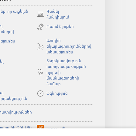
եք, որ այցելեն
Գտնել
(բացվում
հանդիպում
է
լ
Թարմ նյութեր
նոր
աժողով
պատուհան)
Աուդիո
նյութեր
նկարագրություններով
ն)
տեսանյութեր
Տեղեկատվություն
ել
առողջապահության
ոլորտի
մասնագետների
համար
ալ
Օգնություն
րդակցություն
րատվություններ
արանի ՕՆԼԱՅՆ
®
JW Hub
(բացվում
ն)
ԱԴԱՐԱՆ