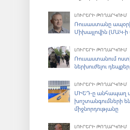
ԼՈՒՐԵՐԻ ԹՈՂԱՐԿՈՒՄ
Ռուսաստանը ապօրի
Միխայլովին (ՄԱԿ-ի
ԼՈՒՐԵՐԻ ԹՈՂԱՐԿՈՒՄ
Ռուսաստանում ոստ
ներխուժելու դեպքեր
ԼՈՒՐԵՐԻ ԹՈՂԱՐԿՈՒՄ
ՄԻԵԴ-ը անհապաղ ա
խոշտանգումների են
միջնորդությանը
ԼՈՒՐԵՐԻ ԹՈՂԱՐԿՈՒՄ