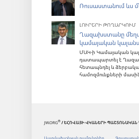
Ռուսաստանում ևս մ
ԼՈՒՐԵՐԻ ԹՈՂԱՐԿՈՒՄ
Ղազախստանը մեղավո
կամայական կալանա
ՄԱԿ-ի Կամայական կա
դատապարտել է Ղազախ
հետապնդել և ձերբակալ
համոզմունքների մասին
®
JW.ORG
/ ԵՀՈՎԱՅԻ ՎԿԱՆԵՐԻ ՊԱՇՏՈՆԱԿԱՆ
Աստվածաշնչյան ուսմունքներ
Գրադարա