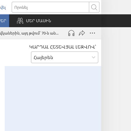
վել
ում
Որոնել
ՐԵՐ
ՄԵՐ ՄԱՍԻՆ
ւհան)
Ռուսաստանը իր թիրախն է դարձրել տարեց Եհովայի վկաներին, այդ թվում՝ 70-ն անց մի քանի անձանց
ԿԱՐԴԱԼ ՀԵՏԵՎՅԱԼ ԼԵԶՎՈՎ՝