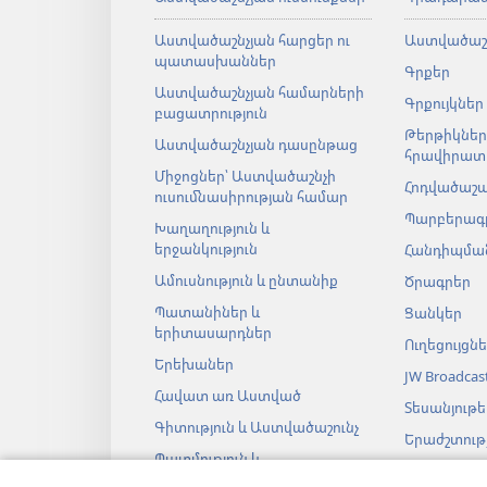
Աստվածաշնչյան հարցեր ու
Աստվածաշ
պատասխաններ
Գրքեր
Աստվածաշնչյան համարների
Գրքույկներ
բացատրություն
Թերթիկներ
Աստվածաշնչյան դասընթաց
հրավիրատ
Միջոցներ՝ Աստվածաշնչի
Հոդվածաշ
ուսումնասիրության համար
Պարբերագ
Խաղաղություն և
երջանկություն
Հանդիպման
Ամուսնություն և ընտանիք
Ծրագրեր
Պատանիներ և
Ցանկեր
երիտասարդներ
Ուղեցույցն
Երեխաներ
JW Broadcas
Հավատ առ Աստված
Տեսանյութե
Գիտություն և Աստվածաշունչ
Երաժշտությ
Պատմություն և
Աստվածաշ
Աստվածաշունչ