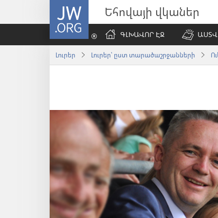
JW.ORG
Եհովայի վկաներ
ԳԼԽԱՎՈՐ ԷՋ
ԱՍՏՎ
Լուրեր
Լուրեր՝ ըստ տարածաշրջանների
Ո