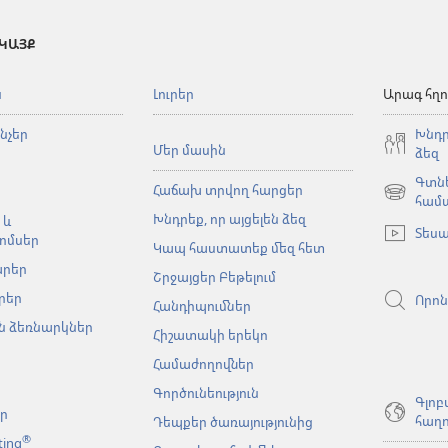
 ԿԱՅՔ
ն
Լուրեր
Արագ հղո
նչեր
Խնդր
Մեր մասին
ձեզ
Գտնե
Հաճախ տրվող հարցեր
(բացվում
համ
Խնդրեք, որ այցելեն ձեզ
է
 և
Տեսա
նոր
ոմսեր
Կապ հաստատեք մեզ հետ
պատուհա
արեր
Շրջայցեր Բեթելում
րեր
Որոն
Հանդիպումներ
 ձեռնարկներ
Հիշատակի երեկո
Համաժողովներ
Գործունեություն
Գլոբ
եր
հաղո
Դեպքեր ծառայությունից
®
ting