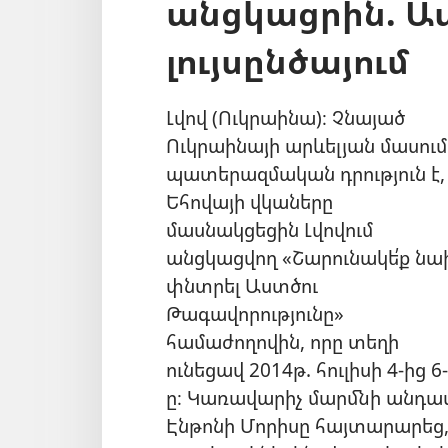
անցկացրին. Ա
լույսընծայում
Լվով (Ուկրաինա)։ Չնայած
Ուկրաինայի արևելյան մասում
պատերազմական դրություն է,
Եհովայի վկաները
մասնակցեցին Լվովում
անցկացվող «Շարունակե՛ք ն
փնտրել Աստծու
Թագավորությունը»
համաժողովին, որը տեղի
ունեցավ 2014թ. հուլիսի 4-ից 6-
ը։ Կառավարիչ մարմնի անդա
Էնթոնի Մորիսը հայտարարեց