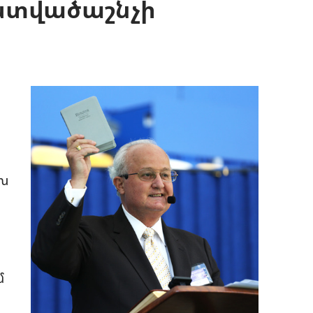
ստվածաշնչի
ախ
մ
,