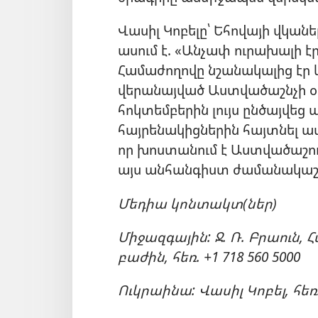
Վասիլ Կոբելը՝ Եհովայի վկանե
ասում է. «Անչափ ուրախալի էր
Համաժողովը նշանակալից էր և
վերանայված Աստվածաշնչի օրի
հոկտեմբերին լույս ընծայվեց ա
հայրենակիցներին հայտնել 
որ խոստանում է Աստվածաշու
այս անհանգիստ ժամանակաշր
Մեդիա կոնտակտ(ներ)
Միջազգային: Ջ. Ռ. Բրաուն
բաժին, հեռ. +1 718 560 5000
Ուկրաինա: Վասիլ Կոբել, հեռ. 