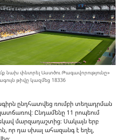
՛ք նախ փնտրել Աստծու Թագավորությունը»
ույն թիվը կազմեց 18336
ագիրն ընդհատվեց ռումբի տեղադրման
ատճառով։ Ընդամենը 11 րոպեում
ս եկավ մարզադաշտից։ Սակայն երբ
ն, որ դա սխալ ահազանգ է եղել,
եց։