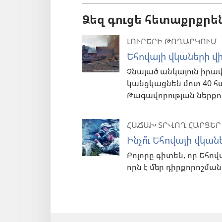
Ձեզ գուցե հետաքրքրե
ԼՈՒՐԵՐԻ ԹՈՂԱՐԿՈՒՄ
Եհովայի վկաների վի
Չնայած անկայուն իրավ
կանցկացնեն մոտ 40 հ
Թագավորության ներք
ՀԱՃԱԽ ՏՐՎՈՂ ՀԱՐՑԵՐ
Ինչո՞ւ Եհովայի վկան
Բոլորը գիտեն, որ Եհով
որն է մեր դիրքորոշման