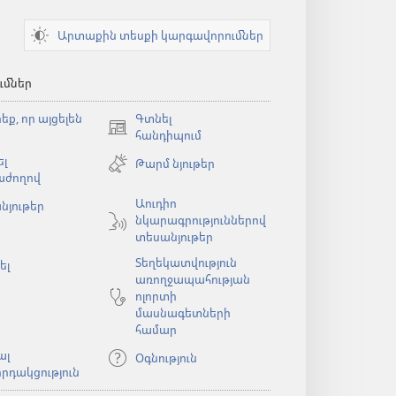
Արտաքին տեսքի կարգավորումներ
ւմներ
եք, որ այցելեն
Գտնել
(բացվում
հանդիպում
է
լ
Թարմ նյութեր
նոր
աժողով
պատուհան)
Աուդիո
նյութեր
նկարագրություններով
ն)
տեսանյութեր
Տեղեկատվություն
ել
առողջապահության
ոլորտի
մասնագետների
համար
ալ
Օգնություն
րդակցություն