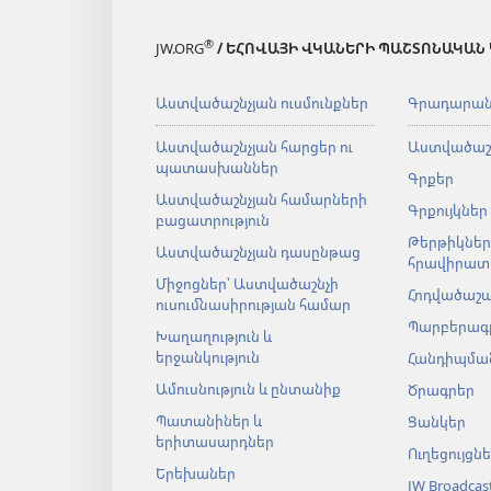
®
JW.ORG
/ ԵՀՈՎԱՅԻ ՎԿԱՆԵՐԻ ՊԱՇՏՈՆԱԿԱՆ
Աստվածաշնչյան ուսմունքներ
Գրադարա
Աստվածաշնչյան հարցեր ու
Աստվածաշ
պատասխաններ
Գրքեր
Աստվածաշնչյան համարների
Գրքույկներ
բացատրություն
Թերթիկներ
Աստվածաշնչյան դասընթաց
հրավիրատ
Միջոցներ՝ Աստվածաշնչի
Հոդվածաշ
ուսումնասիրության համար
Պարբերագ
Խաղաղություն և
երջանկություն
Հանդիպման
Ամուսնություն և ընտանիք
Ծրագրեր
Պատանիներ և
Ցանկեր
երիտասարդներ
Ուղեցույցն
Երեխաներ
JW Broadcas