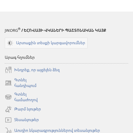
®
JW.ORG
/ ԵՀՈՎԱՅԻ ՎԿԱՆԵՐԻ ՊԱՇՏՈՆԱԿԱՆ ԿԱՅՔ
Արտաքին տեսքի կարգավորումներ
Արագ հղումներ
Խնդրեք, որ այցելեն ձեզ
Գտնել
(բացվում
հանդիպում
է
Գտնել
նոր
(բացվում
համաժողով
պատուհան)
է
Թարմ նյութեր
նոր
պատուհան)
Տեսանյութեր
Աուդիո նկարագրություններով տեսանյութեր