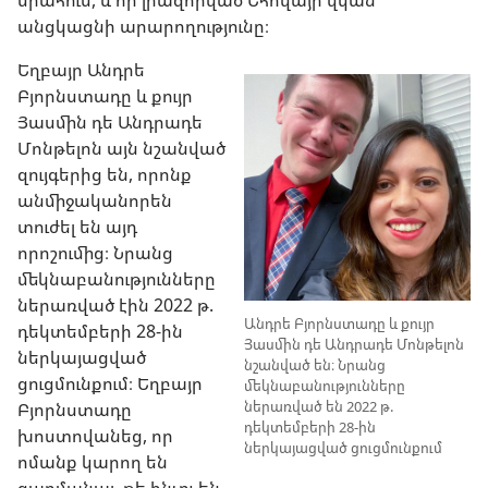
սրահում, և որ լիազորված Եհովայի վկան
անցկացնի արարողությունը։
Եղբայր Անդրե
Բյորնստադը և քույր
Յասմին դե Անդրադե
Մոնթելոն այն նշանված
զույգերից են, որոնք
անմիջականորեն
տուժել են այդ
որոշումից։ Նրանց
մեկնաբանությունները
ներառված էին 2022 թ.
Անդրե Բյորնստադը և քույր
դեկտեմբերի 28-ին
Յասմին դե Անդրադե Մոնթելոն
ներկայացված
նշանված են։ Նրանց
ցուցմունքում։ Եղբայր
մեկնաբանությունները
ներառված են 2022 թ.
Բյորնստադը
դեկտեմբերի 28-ին
խոստովանեց, որ
ներկայացված ցուցմունքում
ոմանք կարող են