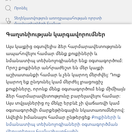
Որոնել
Տեղեկատվություն առողջապահության ոլորտի
մասնագետների համար
Գաղտնիության կարգավորումներ
Գլոբալ հաղորդակցություն
Օգնություն
Այս կայքից օգտվելիս ձեր հարմարավետությունն
ապահովելու համար մենք քուքիների և
Նվիրատվություններ
նմանատիպ տեխնոլոգիաներ ենք օգտագործում։
(բացվում
է
Որոշ քուքիներ անհրաժեշտ են մեր կայքի
նոր
աշխատանքի համար և չեն կարող մերժվել։ Դուք
Դիտարանի ՕՆԼԱՅՆ ԳՐԱԴԱՐԱՆ
(բացվում
պատուհան)
կարող եք ընդունել կամ մերժել լրացուցիչ
է
®
JW Hub
քուքիները, որոնք մենք օգտագործում ենք միմիայն
նոր
(բացվում
պատուհան)
ձեր հարմարավետությունը բարելավելու համար։
է
®
JW Library
հավելված
նոր
Այս տվյալներից ոչ մեկը երբևէ չի վաճառվի կամ
պատուհան)
օգտագործվի մարքեթինգային նկատառումներով։
Watchtower Library
Ավելին իմանալու համար ընթերցեք
Քուքիների և
նմանատիպ տեխնոլոգիաների օգտագործման
վերաբերյալ համաշխարհային