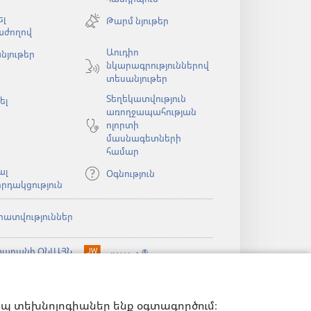
է
լ
Թարմ նյութեր
նոր
աժողով
պատուհան)
Աուդիո
նյութեր
նկարագրություններով
ն)
տեսանյութեր
Տեղեկատվություն
ել
առողջապահության
ոլորտի
մասնագետների
համար
ալ
Օգնություն
րդակցություն
րատվություններ
արանի ՕՆԼԱՅՆ
®
JW Hub
(բացվում
ն)
ԱԴԱՐԱՆ
է
®
ibrary
նոր
Watchtower Library
ելված
պատուհան)
ն)
իպ տեխնոլոգիաներ ենք օգտագործում։