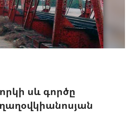
որկի սև գործը
ղաղօվկիանոսյան