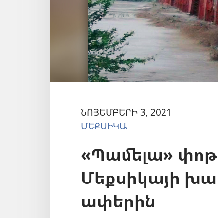
ՆՈՅԵՄԲԵՐԻ 3, 2021
ՄԵՔՍԻԿԱ
«Պամելա» փոթ
Մեքսիկայի խա
ափերին