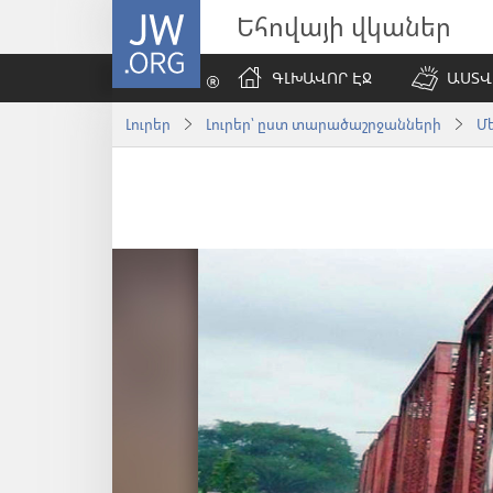
JW.ORG
Եհովայի վկաներ
ԳԼԽԱՎՈՐ ԷՋ
ԱՍՏՎ
Լուրեր
Լուրեր՝ ըստ տարածաշրջանների
Մ