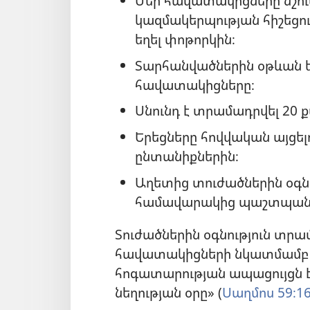
Մեր հավատակիցները նշում
կազմակերպության հիշեցո
եղել փոթորկին։
Տարհանվածներին օթևան ե
հավատակիցները։
Սնունդ է տրամադրվել 20 ք
Երեցները հովվական այցել
ընտանիքներին։
Աղետից տուժածներին օգնել
համավարակից պաշտպանվել
Տուժածներին օգնություն տրամ
հավատակիցների նկատմամբ ո
հոգատարության ապացույցն 
նեղության օրը» (
Սաղմոս 59։1