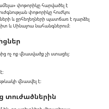
Պամելա» փոթորիկը հարվածել է
ւժգնության փոթորիկը հուժկու
երի և ջրհեղեղների պատճառ է դարձել
իտ և Սինալոա նահանգներում։
իցներ
րից ոչ ոք վնասվածք չի ստացել։
է։
թևակի վնասվել է։
ից տուժածներին