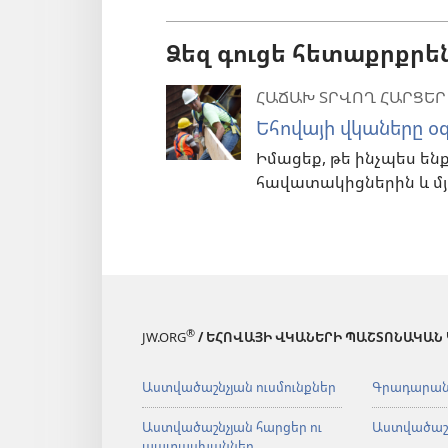
Ձեզ գուցե հետաքրքրե
ՀԱՃԱԽ ՏՐՎՈՂ ՀԱՐՑԵՐ
Եհովայի վկաները օգ
Իմացեք, թե ինչպես են
հավատակիցներին և մյ
®
JW.ORG
/ ԵՀՈՎԱՅԻ ՎԿԱՆԵՐԻ ՊԱՇՏՈՆԱԿԱՆ
Աստվածաշնչյան ուսմունքներ
Գրադարա
Աստվածաշնչյան հարցեր ու
Աստվածաշ
պատասխաններ