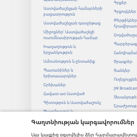
Գրքեր
Աստվածաշնչյան համարների
Գրքույկներ
բացատրություն
Թերթիկներ
Աստվածաշնչյան դասընթաց
հրավիրատ
Միջոցներ՝ Աստվածաշնչի
Հոդվածաշ
ուսումնասիրության համար
Պարբերագ
Խաղաղություն և
երջանկություն
Հանդիպման
Ամուսնություն և ընտանիք
Ծրագրեր
Պատանիներ և
Ցանկեր
երիտասարդներ
Ուղեցույցն
Երեխաներ
JW Broadcas
Հավատ առ Աստված
Տեսանյութե
Գիտություն և Աստվածաշունչ
Երաժշտությ
Պատմություն և
Աստվածաշ
Աստվածաշունչ
Գաղտնիության կարգավորումներ
աուդիոներ
Աստվածաշ
Այս կայքից օգտվելիս ձեր հարմարավետու
թատերակ