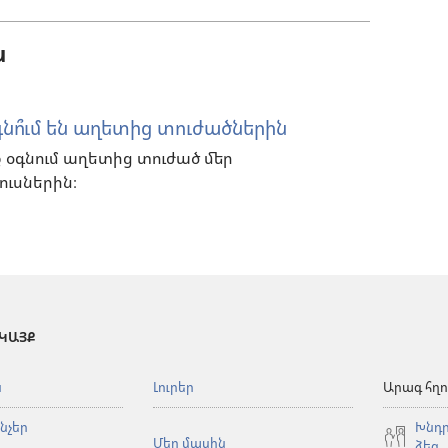
ն
նո՞ւմ են աղետից տուժածներին
ք օգնում աղետից տուժած մեր
ուսներին։
 ԿԱՅՔ
ն
Լուրեր
Արագ հղո
նչեր
Խնդր
Մեր մասին
ձեզ