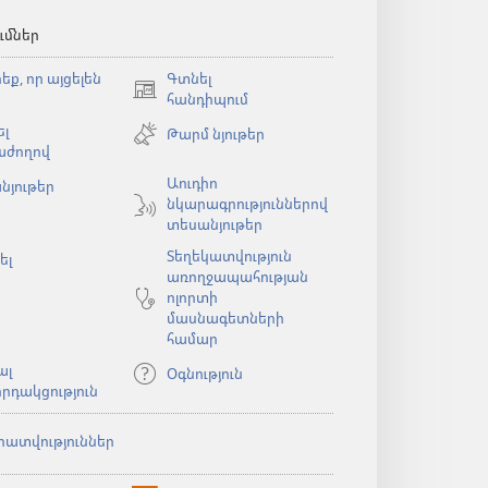
ւմներ
եք, որ այցելեն
Գտնել
(բացվում
հանդիպում
է
լ
Թարմ նյութեր
նոր
աժողով
պատուհան)
Աուդիո
նյութեր
նկարագրություններով
ն)
տեսանյութեր
Տեղեկատվություն
ել
առողջապահության
ոլորտի
մասնագետների
համար
ալ
Օգնություն
րդակցություն
րատվություններ