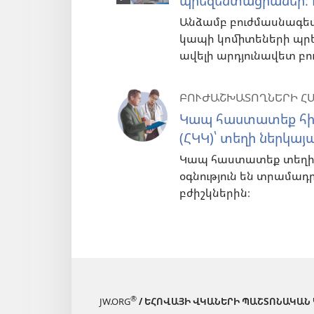
պրեզենտացիաներ։ Ի
Անձամբ բուժմասնագետ
կապի կոմիտեների պրե
ավելի արդյունավետ բո
ԲՈՒԺԱՇԽԱՏՈՂՆԵՐԻ Հ
Կապ հաստատեք հի
(ՀԿԿ)՝ տեղի ներկայ
Կապ հաստատեք տեղի ն
օգնություն են տրամադ
բժիշկներին։
®
JW.ORG
/ ԵՀՈՎԱՅԻ ՎԿԱՆԵՐԻ ՊԱՇՏՈՆԱԿԱՆ