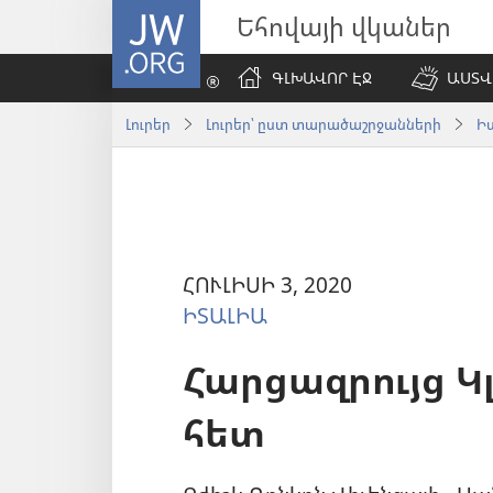
JW.ORG
Եհովայի վկաներ
ԳԼԽԱՎՈՐ ԷՋ
ԱՍՏՎ
Լուրեր
Լուրեր՝ ըստ տարածաշրջանների
Ի
ՀՈՒԼԻՍԻ 3, 2020
ԻՏԱԼԻԱ
Հարցազրույց Կ
հետ