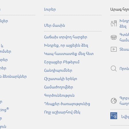
ն
Լուրեր
Արագ հղո
նչեր
Խնդր
Մեր մասին
ձեզ
Գտնե
Հաճախ տրվող հարցեր
(բացվում
համ
Խնդրեք, որ այցելեն ձեզ
է
 և
Տեսա
նոր
ոմսեր
Կապ հաստատեք մեզ հետ
պատուհա
արեր
Շրջայցեր Բեթելում
րեր
Որոն
Հանդիպումներ
 ձեռնարկներ
Հիշատակի երեկո
Համաժողովներ
Գործունեություն
Գլոբ
եր
հաղո
Դեպքեր ծառայությունից
®
ting
Ողջ աշխարհով մեկ
Նվի
ր
(բացվում
է
ուն