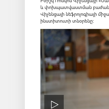
Բժիշկ Ռոնկոն Վիչենցայի «Ս
և փոխպատվաստման բաժանմու
Վիչենցայի նեֆրոլոգիայի մ
ինստիտուտի տնօրենը։