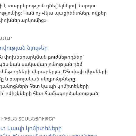
ի է տարբերություն դնել՝ ելնելով մարդու
թյունից։ Կան ոչ Վկա պացիենտներ, ովքեր
 փոխներարկումից»։
ԱՄԱՐ
ության նյութեր
ն փոխներարկման բուժմեթոդներ՝
չպես նաև սակավարյունության դեմ
ւժմեթոդների վերաբերյալ Եհովայի վկաների
ը և բարոյական սկզբունքները։
անդանոցների հետ կապի կոմիտեների
՝ բժիշկների հետ համագործակցության
ՈՒԹՅԱՆ ՏԵՍԱՆՅՈՒԹԵՐ
ետ կապի կոմիտեների