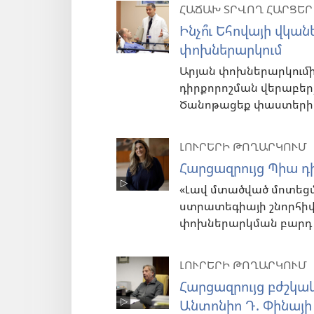
ՀԱՃԱԽ ՏՐՎՈՂ ՀԱՐՑԵՐ
Ինչո՞ւ Եհովայի վկան
փոխներարկում
Արյան փոխներարկումի
դիրքորոշման վերաբեր
Ծանոթացեք փաստերի
ԼՈՒՐԵՐԻ ԹՈՂԱՐԿՈՒՄ
Հարցազրույց Պիա դ
«Լավ մտածված մոտեց
ստրատեգիայի շնորհիվ
փոխներարկման բարդ վ
ԼՈՒՐԵՐԻ ԹՈՂԱՐԿՈՒՄ
Հարցազրույց բժշկա
Անտոնիո Դ. Փինայի