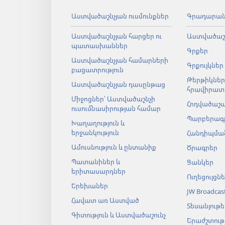
Աստվածաշնչյան ուսմունքներ
Գրադարա
Աստվածաշնչյան հարցեր ու
Աստվածաշ
պատասխաններ
Գրքեր
Աստվածաշնչյան համարների
Գրքույկներ
բացատրություն
Թերթիկներ
Աստվածաշնչյան դասընթաց
հրավիրատ
Միջոցներ՝ Աստվածաշնչի
Հոդվածաշ
ուսումնասիրության համար
Պարբերագ
Խաղաղություն և
երջանկություն
Հանդիպման
Ամուսնություն և ընտանիք
Ծրագրեր
Պատանիներ և
Ցանկեր
երիտասարդներ
Ուղեցույցն
Երեխաներ
JW Broadcas
Հավատ առ Աստված
Տեսանյութե
Գիտություն և Աստվածաշունչ
Երաժշտությ