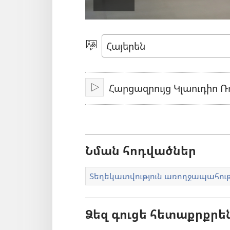
Սկսել
տեսանյո
Ընտրեք
լեզուն
Հարցազրույց Կլաուդիո Ռ
Միացնել
Նման հոդվածներ
Տեղեկատվություն առողջապահու
Ձեզ գուցե հետաքրքրե