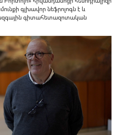
ան Բորտոլո» հիվանդանոցի հեմոդիալիզի
նքի գլխավոր նեֆրոլոգն է և
իջազգային գիտահետազոտական