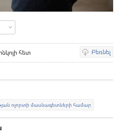
ւթը
Բեռնել
ոնկոյի հետ
Տեսանյութը
բեռնելու
տարբերակներ
թյան ոլորտի մասնագետների համար
ն