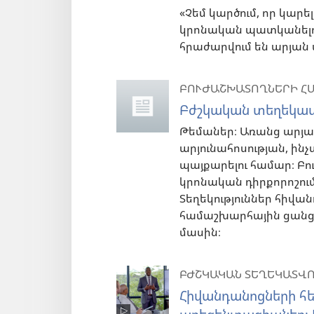
«Չեմ կարծում, որ կարել
կրոնական պատկանելու
հրաժարվում են արյան
ԲՈՒԺԱՇԽԱՏՈՂՆԵՐԻ Հ
Բժշկական տեղեկատվ
Թեմաներ։ Առանց արյա
արյունահոսության, ին
պայքարելու համար։ Բո
կրոնական դիրքորոշում
Տեղեկություններ հիվ
համաշխարհային ցանցի
մասին։
ԲԺՇԿԱԿԱՆ ՏԵՂԵԿԱՏՎ
Հիվանդանոցների հ