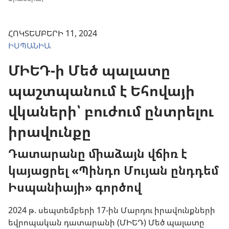
ՀՈԿՏԵՄԲԵՐԻ 11, 2024
ԻՍՊԱՆԻԱ
ՄԻԵԴ-ի Մեծ պալատը
պաշտպանում է Եհովայի
վկաների՝ բուժում ընտրելու
իրավունքը
Դատարանը միաձայն վճիռ է
կայացրել «Պինդո Մույան ընդդեմ
Իսպանիայի» գործով
2024 թ. սեպտեմբերի 17-ին Մարդու իրավունքների
եվրոպական դատարանի (ՄԻԵԴ) Մեծ պալատը