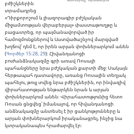
բժիշկներին
տրամադրեց
«Դիրքորոշում և լիազորագիր բժշկական
միջամտության վերաբերյալ» փաստաթուղթը և
բացատրեց, որ պայմանավորված իր
համոզմունքներով և Աստվածաշնչով մարզված
խղճով՝ դեմ է, որ իրեն արյան փոխներարկում անեն
(
Գործեր 15։28, 29
)։ Հիվանդանոցի
բուժանձնակազմը գրի առավ Ռոսայի
պահանջները նրա բժշկական քարտի մեջ։ Սակայն
հերթապահ դատավորը, առանց Ռոսային տեղյակ
պահելու, թույլ տվեց նրա բժիշկներին, որ ինվազիվ
վիրահատության ենթարկեն նրան և արյան
փոխներարկում անեն։ Վիրահատությունից հետո
Ռոսան ցնցվեց՝ իմանալով, որ հիվանդանոցի
անձնակազմը անտեսել է իր ցանկությունները և
արյան փոխներարկում իրականացրել, ինչից նա
կտրականապես հրաժարվել էր։