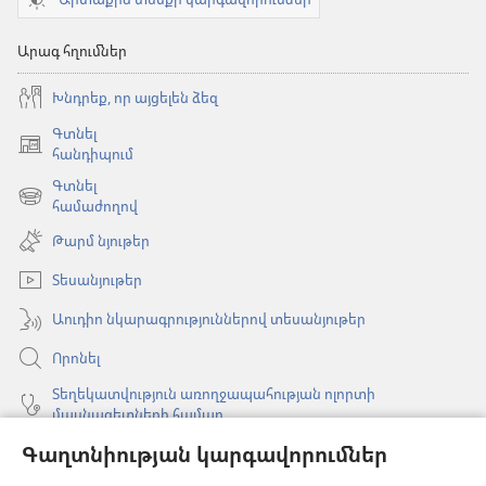
Արագ հղումներ
Խնդրեք, որ այցելեն ձեզ
Գտնել
(բացվում
հանդիպում
է
Գտնել
նոր
(բացվում
համաժողով
պատուհան)
է
Թարմ նյութեր
նոր
պատուհան)
Տեսանյութեր
Աուդիո նկարագրություններով տեսանյութեր
Որոնել
Տեղեկատվություն առողջապահության ոլորտի
մասնագետների համար
Գլոբալ հաղորդակցություն
Գաղտնիության կարգավորումներ