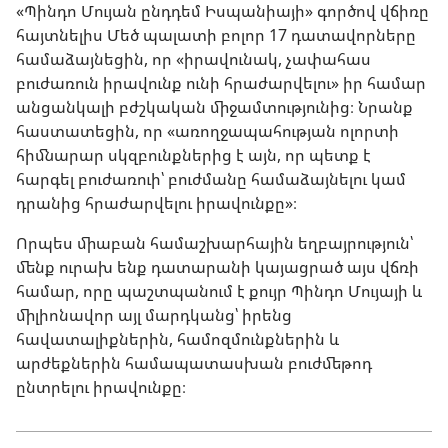
«Պինդո Մույան ընդդեմ Իսպանիայի» գործով վճիռը
հայտնելիս Մեծ պալատի բոլոր 17 դատավորները
համաձայնեցին, որ «իրավունակ, չափահաս
բուժառուն իրավունք ունի հրաժարվելու» իր համար
անցանկալի բժշկական միջամտությունից։ Նրանք
հաստատեցին, որ «առողջապահության ոլորտի
հիմնարար սկզբունքներից է այն, որ պետք է
հարգել բուժառուի՝ բուժմանը համաձայնելու կամ
դրանից հրաժարվելու իրավունքը»։
Որպես միաբան համաշխարհային եղբայրություն՝
մենք ուրախ ենք դատարանի կայացրած այս վճռի
համար, որը պաշտպանում է քույր Պինդո Մույայի և
միլիոնավոր այլ մարդկանց՝ իրենց
հավատալիքներին, համոզմունքներին և
արժեքներին համապատասխան բուժմեթոդ
ընտրելու իրավունքը։