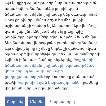
Օգնություն
Այս կայքից օգտվելիս ձեր հարմարավետությունն
ապահովելու համար մենք քուքիների և
Նվիրատվություններ
նմանատիպ տեխնոլոգիաներ ենք օգտագործում։
(բացվում
է
Որոշ քուքիներ անհրաժեշտ են մեր կայքի
նոր
աշխատանքի համար և չեն կարող մերժվել։ Դուք
Դիտարանի ՕՆԼԱՅՆ ԳՐԱԴԱՐԱՆ
(բացվում
պատուհան)
կարող եք ընդունել կամ մերժել լրացուցիչ
է
®
JW Hub
քուքիները, որոնք մենք օգտագործում ենք միմիայն
նոր
(բացվում
պատուհան)
ձեր հարմարավետությունը բարելավելու համար։
է
®
JW Library
հավելված
նոր
Այս տվյալներից ոչ մեկը երբևէ չի վաճառվի կամ
պատուհան)
օգտագործվի մարքեթինգային նկատառումներով։
Watchtower Library
Ավելին իմանալու համար ընթերցեք
Քուքիների և
նմանատիպ տեխնոլոգիաների օգտագործման
վերաբերյալ համաշխարհային
քաղաքականություն
էջը։ Կարող եք ցանկացած
Copyright
© 2026 Watch Tower Bible and Tract Society of Pennsylvania.
պահի
Գաղտնիության կարգավորումներ
բաժնից
ՕԳՏԱԳՈՐԾՄԱՆ ՊԱՅՄԱՆՆԵՐ
|
ԳԱՂՏՆԻՈՒԹՅԱՆ
փոփոխել ձեր կարգավորումները։
ՔԱՂԱՔԱԿԱՆՈՒԹՅՈՒՆ
|
ԳԱՂՏՆԻՈՒԹՅԱՆ ԿԱՐԳԱՎՈՐՈՒՄՆԵՐ
Ընդունել
Մերժել
Կարգավորել