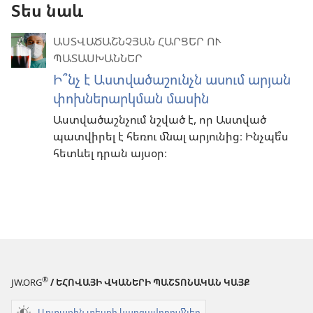
Տես նաև
ԱՍՏՎԱԾԱՇՆՉՅԱՆ ՀԱՐՑԵՐ ՈՒ
ՊԱՏԱՍԽԱՆՆԵՐ
Ի՞նչ է Աստվածաշունչն ասում արյան
փոխներարկման մասին
Աստվածաշնչում նշված է, որ Աստված
պատվիրել է հեռու մնալ արյունից։ Ինչպե՞ս
հետևել դրան այսօր։
®
JW.ORG
/ ԵՀՈՎԱՅԻ ՎԿԱՆԵՐԻ ՊԱՇՏՈՆԱԿԱՆ ԿԱՅՔ
Արտաքին տեսքի կարգավորումներ