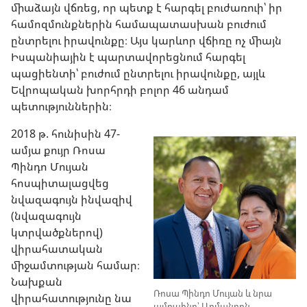
միաձայն վճռեց, որ պետք է հարգել բուժառուի՝ իր
համոզմունքներին համապատասխան բուժում
ընտրելու իրավունքը։ Այս կարևոր վճիռը ոչ միայն
Իսպանիային է պարտավորեցնում հարգել
պացիենտի՝ բուժում ընտրելու իրավունքը, այլև
Եվրոպական խորհրդի բոլոր 46 անդամ
պետություններին։
2018 թ. հունիսին 47-
ամյա քույր Ռոսա
Պինդո Մույան
հոսպիտալացվեց
նվազագույն ինվազիվ
(նվազագույն
կտրվածքներով)
վիրահատական
միջամտության համար։
Նախքան
Ռոսա Պինդո Մույան և նրա
վիրահատությունը նա
ամուսինը՝ Արմանդոն