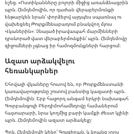
նշեց. «Ոստիկանները բոլորի միջից առանձնացրին
պրն. Հեմդեմովին, որ դաժան վերաբերմունքի
ենթարկեն նրան՝ փորձելով այդպես սպառնալ ու
վախեցնել Թուրքմենաբադում բնակվող մյուս
Վկաներին»։ Չնայած իրավապահ մարմինների
դրսևորած վատ վերաբերմունքին՝ պրն. Հեմդեմովը
զիջումների չգնաց իր համոզմունքների հարցում։
Ազատ արձակվելու
հեռանկարներ
Եհովայի վկաները հուսով են, որ Թուրքմենստանի
կառավարությունը շուտով բանտից կազատի պրն.
Հեմդեմովին։ Երբ հաջորդ անգամ երկրի նախագահ
Գուրբանգուլի Բերդիմուհամեդովը համաներում
հայտարարի, նրա կողմից բարի կամքի ժեստ կլինի
պրն. Հեմդեմովին ազատ արձակելը։
Պրն. Հեմդեմովի կինը՝ Գուլզիրան, և նրանց չորս