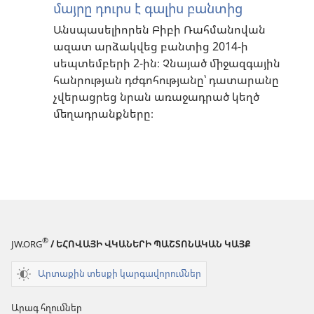
մայրը դուրս է գալիս բանտից
Անսպասելիորեն Բիբի Ռահմանովան
ազատ արձակվեց բանտից 2014-ի
սեպտեմբերի 2-ին։ Չնայած միջազգային
հանրության դժգոհությանը՝ դատարանը
չվերացրեց նրան առաջադրած կեղծ
մեղադրանքները։
®
JW.ORG
/ ԵՀՈՎԱՅԻ ՎԿԱՆԵՐԻ ՊԱՇՏՈՆԱԿԱՆ ԿԱՅՔ
Արտաքին տեսքի կարգավորումներ
Արագ հղումներ