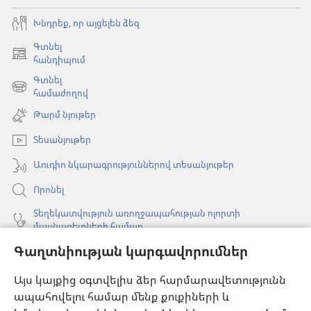
Խնդրեք, որ այցելեն ձեզ
Գտնել
(բացվում
հանդիպում
է
Գտնել
նոր
(բացվում
համաժողով
պատուհան)
է
Թարմ նյութեր
նոր
պատուհան)
Տեսանյութեր
Աուդիո նկարագրություններով տեսանյութեր
Որոնել
Տեղեկատվություն առողջապահության ոլորտի
մասնագետների համար
Գաղտնիության կարգավորումներ
Գլոբալ հաղորդակցություն
Օգնություն
Այս կայքից օգտվելիս ձեր հարմարավետությունն
ապահովելու համար մենք քուքիների և
Նվիրատվություններ