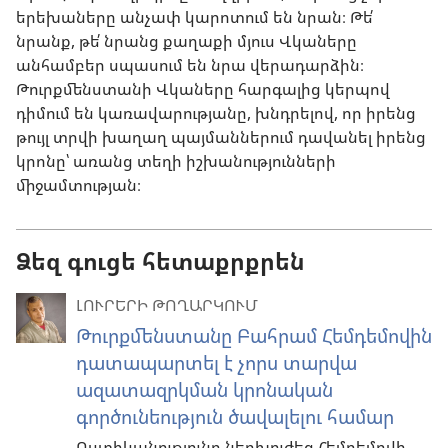
երեխաները անչափ կարոտում են նրան։ Թե՛
նրանք, թե՛ նրանց քաղաքի մյուս Վկաները
անհամբեր սպասում են նրա վերադարձին։
Թուրքմենստանի Վկաները հարգալից կերպով
դիմում են կառավարությանը, խնդրելով, որ իրենց
թույլ տրվի խաղաղ պայմաններում դավանել իրենց
կրոնը՝ առանց տեղի իշխանությունների
միջամտության։
Ձեզ գուցե հետաքրքրեն
ԼՈՒՐԵՐԻ ԹՈՂԱՐԿՈՒՄ
Թուրքմենստանը Բահրամ Հեմդեմովին
դատապարտել է չորս տարվա
ազատազրկման կրոնական
գործունեություն ծավալելու համար
Ոստիկանությունը ներխուժեց Հեմդեմովի