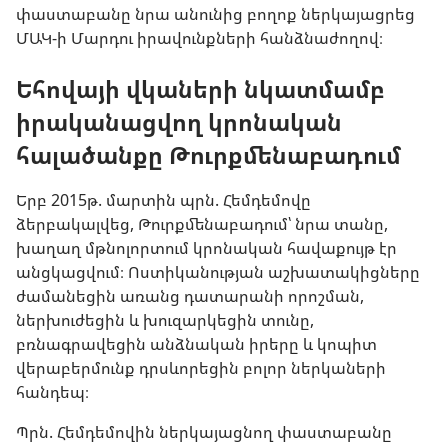
փաստաբանը նրա անունից բողոք ներկայացրեց
ՄԱԿ-ի Մարդու իրավունքների հանձնաժողով։
Եհովայի վկաների նկատմամբ
իրականացվող կրոնական
հալածանքը Թուրքմենաբադում
Երբ 2015թ. մարտին պրն. Հեմդեմովը
ձերբակալվեց, Թուրքմենաբադում՝ նրա տանը,
խաղաղ մթնոլորտում կրոնական հավաքույթ էր
անցկացվում։ Ոստիկանության աշխատակիցները
ժամանեցին առանց դատարանի որոշման,
ներխուժեցին և խուզարկեցին տունը,
բռնագրավեցին անձնական իրերը և կոպիտ
վերաբերմունք դրսևորեցին բոլոր ներկաների
հանդեպ։
Պրն. Հեմդեմովին ներկայացնող փաստաբանը