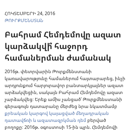
ՀՈԿՏԵՄԲԵՐԻ 24, 2016
ԹՈՒՐՔՄԵՆՍՏԱՆ
Բահրամ Հեմդեմովը ազատ
կարձակվի՞ հաջորդ
համաներման ժամանակ
2016թ. փետրվարին Թուրքմենստանի
կառավարությունը համաներում հայտարարեց, ինչի
արդյունքում հարյուրավոր բանտարկյալներ ազատ
արձակվեցին, սակայն Բահրամ Հեմդեմովը ազատ
չարձակվեց։ Երեք ամիս չանցած՝ Թուրքմենստանի
գերագույն դատարանը մերժեց նրա նկատմամբ
քրեական կարգով կայացված մեղադրական
դատավճռի և ազատազրկման դեմ
բերված
բողոքը։ 2016թ. օգոստոսի 15-ին պրն. Հեմդեմովի