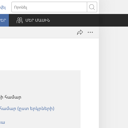
վել
ում
Որոնել
ՐԵՐ
ՄԵՐ ՄԱՍԻՆ
ւհան)
տի համար
ամար (ըստ երկրների)
եա