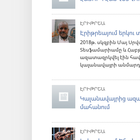
ԷՐԻԹՐԵԱ
Էրիթրեայում երկու
2018թ. սկզբին Մայ Սր
Տեսֆամարիամը և Հաբթ
ազատազրկվել էին հա
կալանավայրի անմարդկ
ԷՐԻԹՐԵԱ
Կալանավայրից ազատ
մահանում
ԷՐԻԹՐԵԱ