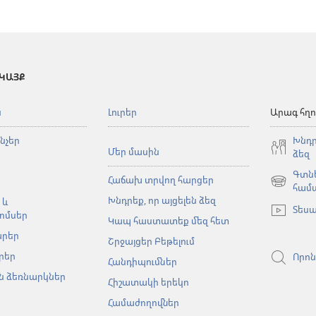
 ԿԱՅՔ
ն
Լուրեր
Արագ հղո
նչեր
Խնդր
Մեր մասին
ձեզ
Գտնե
Հաճախ տրվող հարցեր
(բացվում
համ
Խնդրեք, որ այցելեն ձեզ
է
 և
Տեսա
նոր
ոմսեր
Կապ հաստատեք մեզ հետ
պատուհա
արեր
Շրջայցեր Բեթելում
րեր
Որոն
Հանդիպումներ
 ձեռնարկներ
Հիշատակի երեկո
Համաժողովներ