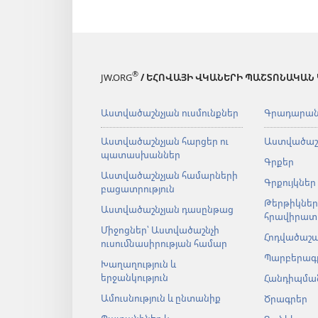
®
JW.ORG
/ ԵՀՈՎԱՅԻ ՎԿԱՆԵՐԻ ՊԱՇՏՈՆԱԿԱՆ
Աստվածաշնչյան ուսմունքներ
Գրադարա
Աստվածաշնչյան հարցեր ու
Աստվածաշ
պատասխաններ
Գրքեր
Աստվածաշնչյան համարների
Գրքույկներ
բացատրություն
Թերթիկներ
Աստվածաշնչյան դասընթաց
հրավիրատ
Միջոցներ՝ Աստվածաշնչի
Հոդվածաշ
ուսումնասիրության համար
Պարբերագ
Խաղաղություն և
երջանկություն
Հանդիպման
Ամուսնություն և ընտանիք
Ծրագրեր