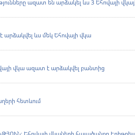
յունները ազատ են արձակել ևս 3 Եհովայի վկայ
է արձակվել ևս մեկ Եհովայի վկա
ովայի վկա ազատ է արձակվել բանտից
աղերի հետևում
ԹՅՈՒՆ։ Եհովայի վկաների հալածանքը Էրիթրեա