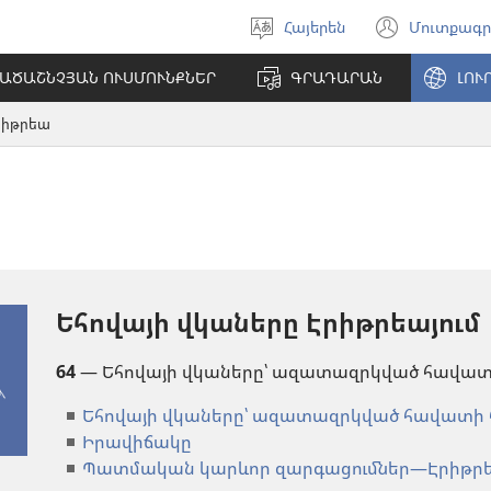
Հայերեն
Մուտքագր
Ընտրել
(բացվ
լեզուն
է
ԱԾԱՇՆՉՅԱՆ ՈՒՍՄՈՒՆՔՆԵՐ
ԳՐԱԴԱՐԱՆ
ԼՈՒ
նոր
պատո
րիթրեա
Եհովայի վկաները Էրիթրեայում
64
— Եհովայի վկաները՝ ազատազրկված հավա
Եհովայի վկաները՝ ազատազրկված հավատի հ
Իրավիճակը
Պատմական կարևոր զարգացումներ—Էրիթր