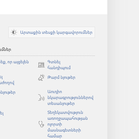
Արտաքին տեսքի կարգավորումներ
ւմներ
եք, որ այցելեն
Գտնել
(բացվում
հանդիպում
է
լ
Թարմ նյութեր
նոր
աժողով
պատուհան)
Աուդիո
նյութեր
նկարագրություններով
ն)
տեսանյութեր
Տեղեկատվություն
ել
առողջապահության
ոլորտի
մասնագետների
համար