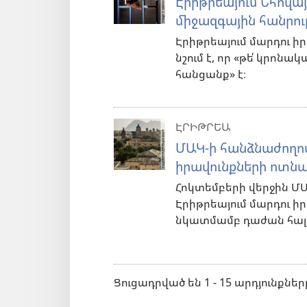
Էրիթրեայում Եհովա
միջազգային հանրո
Էրիթրեայում մարդու 
նշում է, որ «թե՛ կրոն
հանցանք» է։
ԷՐԻԹՐԵԱ
ՄԱԿ-ի հանձնաժողովը
իրավունքների ոտն
Հոկտեմբերի վերջին ՄԱԿ
Էրիթրեայում մարդու ի
նկատմամբ դաժան հալ
Ցուցադրված են 1 - 15 արդյունքներ