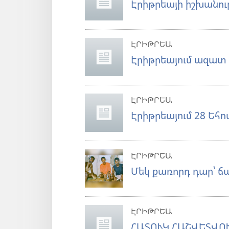
Էրիթրեայի իշխանութ
ԷՐԻԹՐԵԱ
Էրիթրեայում ազատ 
ԷՐԻԹՐԵԱ
Էրիթրեայում 28 Եհ
ԷՐԻԹՐԵԱ
Մեկ քառորդ դար՝ ճ
ԷՐԻԹՐԵԱ
ՀԱՏՈՒԿ ՀԱՇՎԵՏՎՈՒ