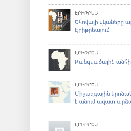
ԷՐԻԹՐԵԱ
Եհովայի վկաները ա
Էրիթրեայում
ԷՐԻԹՐԵԱ
Զանգվածային անհիմ
ԷՐԻԹՐԵԱ
Միջազգային կրոնա
է անում ազատ արձա
ԷՐԻԹՐԵԱ