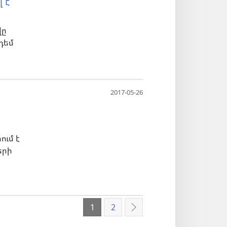
 է
վը
 դեմ
2017-05-26
ում է
երի
1
2
Հաջորդ