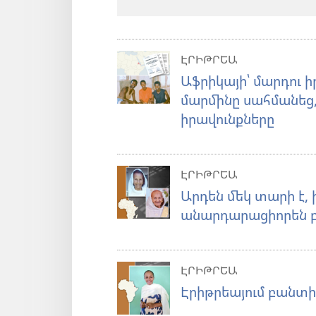
ԷՐԻԹՐԵԱ
Աֆրիկայի՝ մարդու 
մարմինը սահմանեց,
իրավունքները
ԷՐԻԹՐԵԱ
Արդեն մեկ տարի է, ի
անարդարացիորեն 
ԷՐԻԹՐԵԱ
Էրիթրեայում բանտի