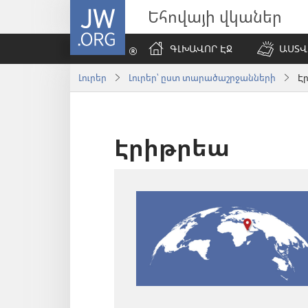
JW.ORG
Եհովայի վկաներ
ԳԼԽԱՎՈՐ ԷՋ
ԱՍՏՎ
Լուրեր
Լուրեր՝ ըստ տարածաշրջանների
Է
Էրիթրեա