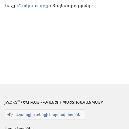
Լսեք
«Ղուկաս» գրքի
ձայնագրությունը։
®
JW.ORG
/ ԵՀՈՎԱՅԻ ՎԿԱՆԵՐԻ ՊԱՇՏՈՆԱԿԱՆ ԿԱՅՔ
Արտաքին տեսքի կարգավորումներ
Արագ հղումներ