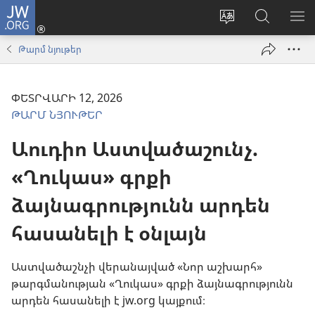
JW.ORG
Մուտքագրվել
(բացվում
Փոխել
Որոնում
ՑՈ
է
կայքի
JW.ORG
ՏԱ
Թարմ նյութեր
նոր
լեզուն
կայքում
ՄԵ
պատուհան)
ՓԵՏՐՎԱՐԻ 12, 2026
ԹԱՐՄ ՆՅՈՒԹԵՐ
Աուդիո Աստվածաշունչ.
«Ղուկաս» գրքի
ձայնագրությունն արդեն
հասանելի է օնլայն
Աստվածաշնչի վերանայված «Նոր աշխարհ»
թարգմանության «Ղուկաս» գրքի ձայնագրությունն
արդեն հասանելի է jw.org կայքում։