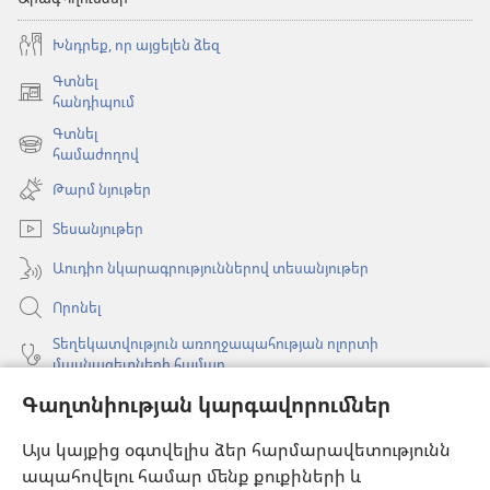
Խնդրեք, որ այցելեն ձեզ
Գտնել
(բացվում
հանդիպում
է
Գտնել
նոր
(բացվում
համաժողով
պատուհան)
է
Թարմ նյութեր
նոր
պատուհան)
Տեսանյութեր
Աուդիո նկարագրություններով տեսանյութեր
Որոնել
Տեղեկատվություն առողջապահության ոլորտի
մասնագետների համար
Գլոբալ հաղորդակցություն
Գաղտնիության կարգավորումներ
Օգնություն
Այս կայքից օգտվելիս ձեր հարմարավետությունն
ապահովելու համար մենք քուքիների և