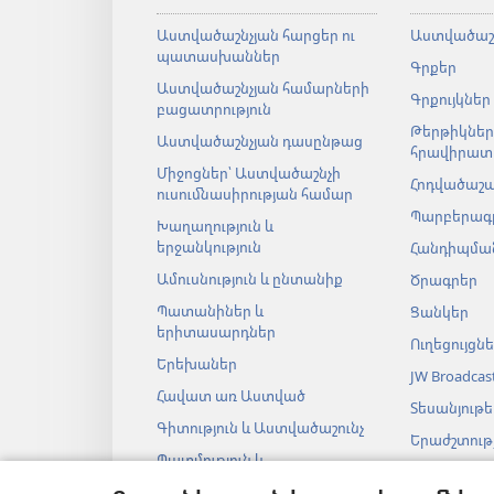
Աստվածաշնչյան հարցեր ու
Աստվածաշ
պատասխաններ
Գրքեր
Աստվածաշնչյան համարների
Գրքույկներ
բացատրություն
Թերթիկներ
Աստվածաշնչյան դասընթաց
հրավիրատ
Միջոցներ՝ Աստվածաշնչի
Հոդվածաշ
ուսումնասիրության համար
Պարբերագ
Խաղաղություն և
երջանկություն
Հանդիպման
Ամուսնություն և ընտանիք
Ծրագրեր
Պատանիներ և
Ցանկեր
երիտասարդներ
Ուղեցույցն
Երեխաներ
JW Broadcas
Հավատ առ Աստված
Տեսանյութե
Գիտություն և Աստվածաշունչ
Երաժշտությ
Պատմություն և
Աստվածաշ
Աստվածաշունչ
աուդիոներ