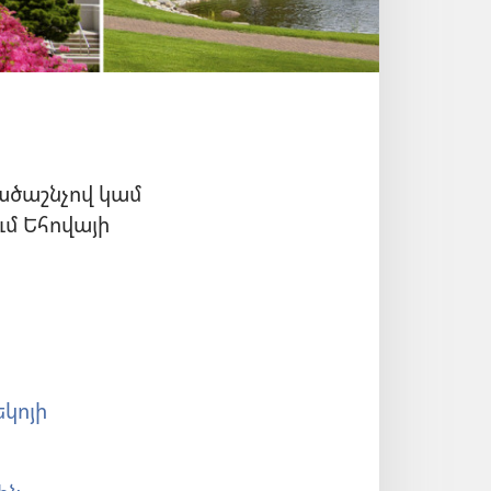
ածաշնչով կամ
ւմ Եհովայի
եկոյի