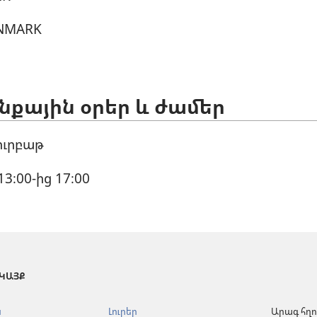
NMARK
քային օրեր և ժամեր
ուրբաթ
13։00-ից 17։00
 ԿԱՅՔ
ն
Լուրեր
Արագ հղո