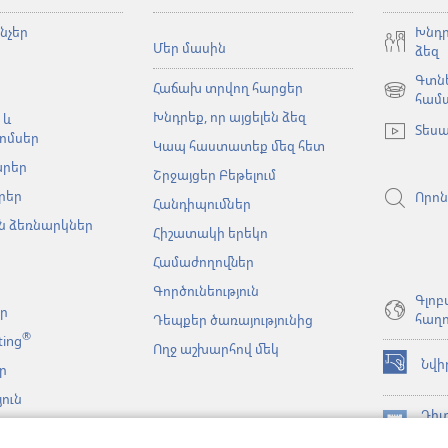
նչեր
Խնդր
Մեր մասին
ձեզ
Գտնե
Հաճախ տրվող հարցեր
(բացվում
համ
Խնդրեք, որ այցելեն ձեզ
է
 և
Տեսա
նոր
ոմսեր
Կապ հաստատեք մեզ հետ
պատուհա
արեր
Շրջայցեր Բեթելում
րեր
Որոն
Հանդիպումներ
 ձեռնարկներ
Հիշատակի երեկո
Համաժողովներ
Գործունեություն
Գլոբ
եր
հաղո
Դեպքեր ծառայությունից
®
ting
Ողջ աշխարհով մեկ
Նվի
ր
(բացվում
է
ուն
նոր
Դիտ
նչյան
պատուհա
(բացվում
ԳՐ
կայացումներ