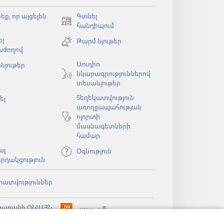
եք, որ այցելեն
Գտնել
(բացվում
հանդիպում
է
լ
Թարմ նյութեր
նոր
աժողով
պատուհան)
Աուդիո
նյութեր
նկարագրություններով
ն)
տեսանյութեր
Տեղեկատվություն
ել
առողջապահության
ոլորտի
մասնագետների
համար
ալ
Օգնություն
րդակցություն
րատվություններ
արանի ՕՆԼԱՅՆ
®
JW Hub
(բացվում
ն)
ԱԴԱՐԱՆ