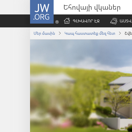
JW.ORG
Եհովայի վկաներ
ԳԼԽԱՎՈՐ ԷՋ
ԱՍՏՎ
Մեր մասին
Կապ հաստատեք մեզ հետ
Շվ