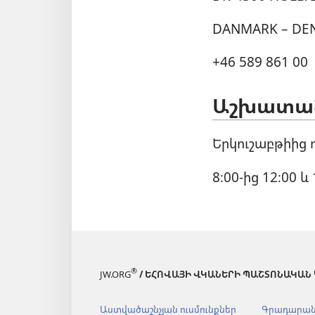
DANMARK – DE
+46 589 861 00
Աշխատան
Երկուշաբթիից 
8։00-ից 12։00 և 
®
JW.ORG
/ ԵՀՈՎԱՅԻ ՎԿԱՆԵՐԻ ՊԱՇՏՈՆԱԿԱՆ
Աստվածաշնչյան ուսմունքներ
Գրադարա