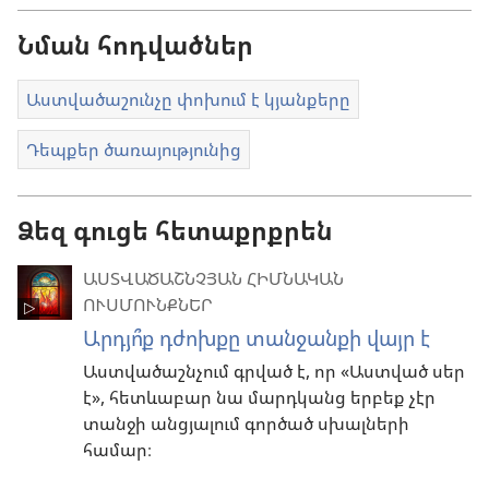
Նման հոդվածներ
Աստվածաշունչը փոխում է կյանքերը
Դեպքեր ծառայությունից
Ձեզ գուցե հետաքրքրեն
ԱՍՏՎԱԾԱՇՆՉՅԱՆ ՀԻՄՆԱԿԱՆ
ՈՒՍՄՈՒՆՔՆԵՐ
Արդյո՞ք դժոխքը տանջանքի վայր է
Աստվածաշնչում գրված է, որ «Աստված սեր
է», հետևաբար նա մարդկանց երբեք չէր
տանջի անցյալում գործած սխալների
համար։