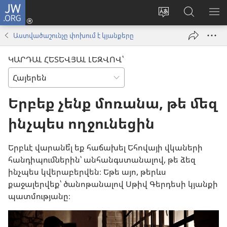
JW.ORG
Մուտքագրվել
(բացվում
Փոխել
Որոնում
ՑՈ
է
կայքի
JW.ORG
ՏԱ
Աստվածաշունչը փոխում է կյանքերը
նոր
լեզուն
կայքում
ՄԵ
պատուհան)
ԿԱՐԴԱԼ ՀԵՏԵՎՅԱԼ ԼԵԶՎՈՎ՝
Երբեք չենք մոռանա, թե մեզ
ինչպես ողջունեցին
Երբևէ վարանե՞լ եք հաճախել Եհովայի վկաների
հանդիպումներին՝ անհանգստանալով, թե ձեզ
ինչպես կվերաբերվեն։ Եթե այո, թերևս
քաջալերվեք՝ ծանոթանալով Սթիվ Գերդեսի կյանքի
պատմությանը։