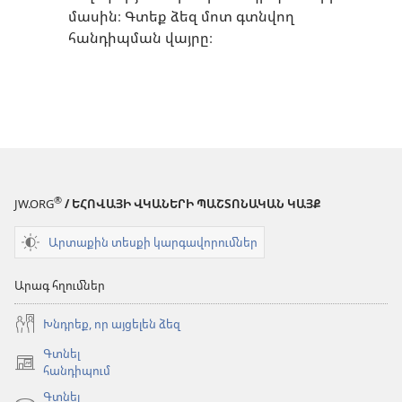
մասին։ Գտեք ձեզ մոտ գտնվող
հանդիպման վայրը։
®
JW.ORG
/ ԵՀՈՎԱՅԻ ՎԿԱՆԵՐԻ ՊԱՇՏՈՆԱԿԱՆ ԿԱՅՔ
Արտաքին տեսքի կարգավորումներ
Արագ հղումներ
Խնդրեք, որ այցելեն ձեզ
Գտնել
(բացվում
հանդիպում
է
Գտնել