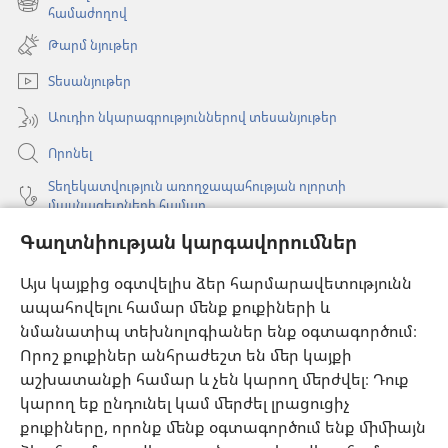
նոր
(բացվում
համաժողով
պատուհան)
է
Թարմ նյութեր
նոր
պատուհան)
Տեսանյութեր
Աուդիո նկարագրություններով տեսանյութեր
Որոնել
Տեղեկատվություն առողջապահության ոլորտի
մասնագետների համար
Գլոբալ հաղորդակցություն
Գաղտնիության կարգավորումներ
Օգնություն
Այս կայքից օգտվելիս ձեր հարմարավետությունն
ապահովելու համար մենք քուքիների և
Նվիրատվություններ
նմանատիպ տեխնոլոգիաներ ենք օգտագործում։
(բացվում
է
Որոշ քուքիներ անհրաժեշտ են մեր կայքի
նոր
աշխատանքի համար և չեն կարող մերժվել։ Դուք
Դիտարանի ՕՆԼԱՅՆ ԳՐԱԴԱՐԱՆ
(բացվում
պատուհան)
կարող եք ընդունել կամ մերժել լրացուցիչ
է
®
JW Hub
քուքիները, որոնք մենք օգտագործում ենք միմիայն
նոր
(բացվում
պատուհան)