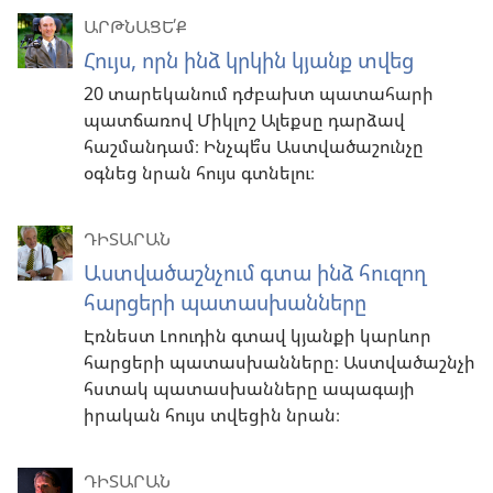
ԱՐԹՆԱՑԵ՛Ք
Հույս, որն ինձ կրկին կյանք տվեց
20 տարեկանում դժբախտ պատահարի
պատճառով Միկլոշ Ալեքսը դարձավ
հաշմանդամ։ Ինչպե՞ս Աստվածաշունչը
օգնեց նրան հույս գտնելու։
ԴԻՏԱՐԱՆ
Աստվածաշնչում գտա ինձ հուզող
հարցերի պատասխանները
Էռնեստ Լոուդին գտավ կյանքի կարևոր
հարցերի պատասխանները։ Աստվածաշնչի
հստակ պատասխանները ապագայի
իրական հույս տվեցին նրան։
ԴԻՏԱՐԱՆ