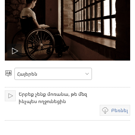
Սկսել
տեսանյութը
Ընտրեք
լեզուն
Երբեք չենք մոռանա, թե մեզ
Միացնել
ինչպես ողջունեցին
Բեռնել
Տեսանյութը
բեռնելու
տարբերակնե