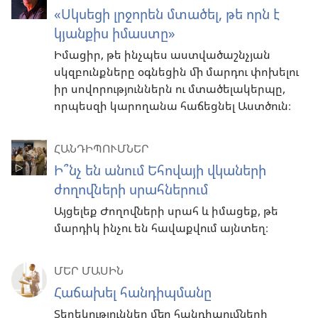
«Սկսեցի լրջորեն մտածել, թե որն է
կյանքիս իմաստը»
Իմացիր, թե ինչպես աստվածաշնչյան
սկզբունքները օգնեցին մի մարդու փոխելու
իր սովորություններն ու մտածելակերպը,
որպեսզի կարողանա հաճեցնել Աստծուն։
ՀԱՆԴԻՊՈՒՄՆԵՐ
Ի՞նչ են անում Եհովայի վկաների
ժողովների սրահներում
Այցելեք Ժողովների սրահ և իմացեք, թե
մարդիկ ինչու են հավաքվում այնտեղ։
ՄԵՐ ՄԱՍԻՆ
Հաճախել հանդիպմանը
Տեղեկություններ մեր հանդիպումների