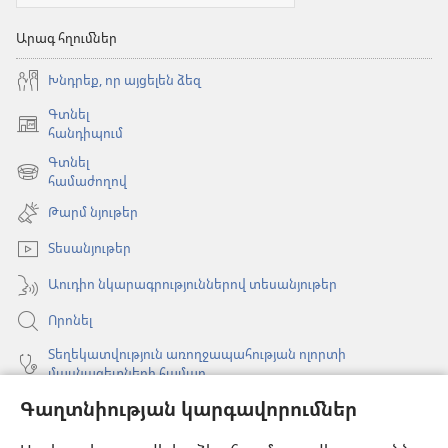
Արագ հղումներ
Խնդրեք, որ այցելեն ձեզ
Գտնել
(բացվում
հանդիպում
է
Գտնել
նոր
(բացվում
համաժողով
պատուհան)
է
Թարմ նյութեր
նոր
պատուհան)
Տեսանյութեր
Աուդիո նկարագրություններով տեսանյութեր
Որոնել
Տեղեկատվություն առողջապահության ոլորտի
մասնագետների համար
Գաղտնիության կարգավորումներ
Գլոբալ հաղորդակցություն
Օգնություն