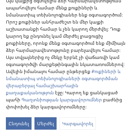
Այս կայքից օգտվելիս ձեր հարմարավետությունն
ապահովելու համար մենք քուքիների և
Նվիրատվություններ
նմանատիպ տեխնոլոգիաներ ենք օգտագործում։
(բացվում
է
Որոշ քուքիներ անհրաժեշտ են մեր կայքի
նոր
աշխատանքի համար և չեն կարող մերժվել։ Դուք
Դիտարանի ՕՆԼԱՅՆ ԳՐԱԴԱՐԱՆ
(բացվում
պատուհան)
կարող եք ընդունել կամ մերժել լրացուցիչ
է
®
JW Hub
քուքիները, որոնք մենք օգտագործում ենք միմիայն
նոր
(բացվում
պատուհան)
ձեր հարմարավետությունը բարելավելու համար։
է
®
JW Library
հավելված
նոր
Այս տվյալներից ոչ մեկը երբևէ չի վաճառվի կամ
պատուհան)
օգտագործվի մարքեթինգային նկատառումներով։
Watchtower Library
Ավելին իմանալու համար ընթերցեք
Քուքիների և
նմանատիպ տեխնոլոգիաների օգտագործման
վերաբերյալ համաշխարհային
քաղաքականություն
էջը։ Կարող եք ցանկացած
պահի
Գաղտնիության կարգավորումներ
բաժնից
Copyright
© 2026 Watch Tower Bible and Tract Society of Pennsylvania.
ՕԳՏԱԳՈՐԾՄԱՆ ՊԱՅՄԱՆՆԵՐ
|
ԳԱՂՏՆԻՈՒԹՅԱՆ
փոփոխել ձեր կարգավորումները։
S
ՔԱՂԱՔԱԿԱՆՈՒԹՅՈՒՆ
|
ԳԱՂՏՆԻՈՒԹՅԱՆ ԿԱՐԳԱՎՈՐՈՒՄՆԵՐ
Ta
Ընդունել
Մերժել
Կարգավորել
of
Co