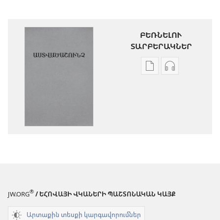
ԲԵՌՆԵԼՈՒ
ՏԱՐԲԵՐԱԿՆԵՐ
Թվային
Աուդիոձայն
հրատարակությու
բեռնելու
բեռնելու
տարբերակն
տարբերակներ
Աստվածաշու
Աստվածաշունչ.
«Նոր
«Նոր
աշխարհ»
աշխարհ»
թարգմանութ
թարգմանություն
(2024)
(2024)
®
JW.ORG
/ ԵՀՈՎԱՅԻ ՎԿԱՆԵՐԻ ՊԱՇՏՈՆԱԿԱՆ ԿԱՅՔ
Արտաքին տեսքի կարգավորումներ