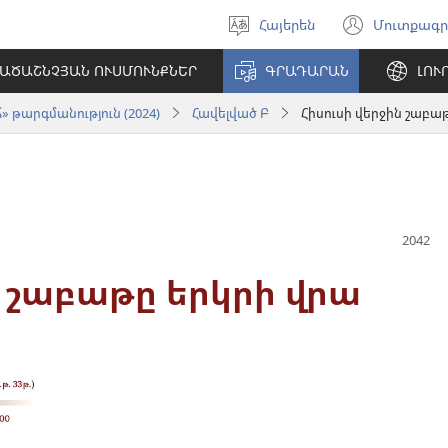
Հայերեն
Մուտքագր
Ընտրել
(բացվ
լեզուն
է
ԱԾԱՇՆՉՅԱՆ ՈՒՍՄՈՒՆՔՆԵՐ
ԳՐԱԴԱՐԱՆ
ԼՈՒ
նոր
պատո
 թարգմանություն (2024)
Հավելված Բ
Հիսուսի վերջին շաբաթ
ն շաբաթը երկրի վրա