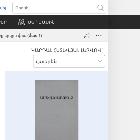
վել
ում
Որոնել
ՐԵՐ
ՄԵՐ ՄԱՍԻՆ
ւհան)
ը երկրի վրա (մաս 1)
ԿԱՐԴԱԼ ՀԵՏԵՎՅԱԼ ԼԵԶՎՈՎ՝