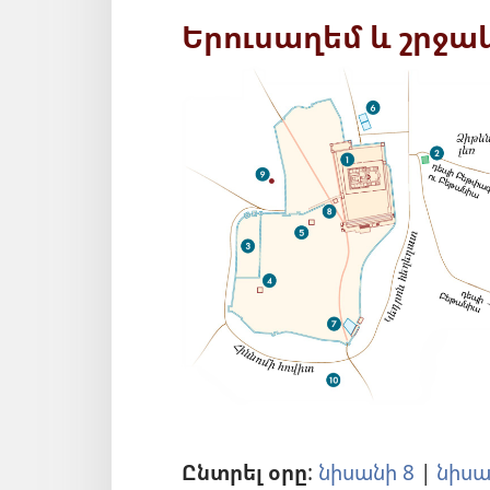
Երուսաղեմ և շրջ
Ընտրել օրը
:
նիսանի 8
|
նիսա