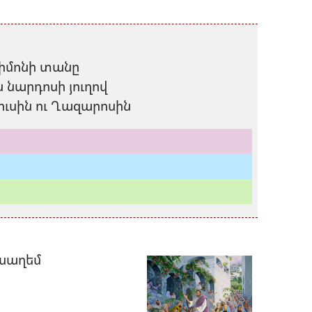
Սիմոնի տանը
ն նարդոսի յուղով
սուսին ու Ղազարոսին
ւսաղեմ