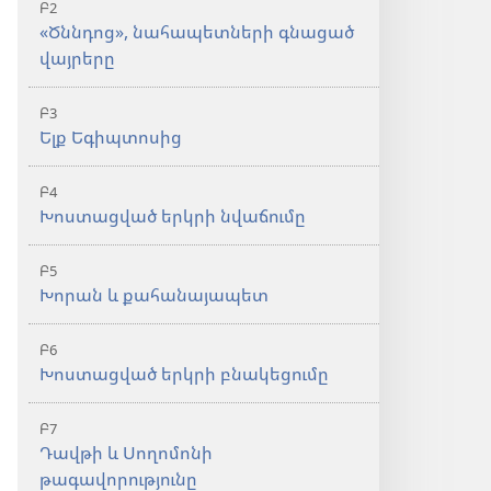
Բ2
«Ծննդոց», նահապետների գնացած
վայրերը
Բ3
Ելք Եգիպտոսից
Բ4
Խոստացված երկրի նվաճումը
Բ5
Խորան և քահանայապետ
Բ6
Խոստացված երկրի բնակեցումը
Բ7
Դավթի և Սողոմոնի
թագավորությունը