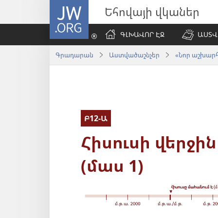
JW.ORG
Եհովայի վկաներ
ԳԼԽԱՎՈՐ ԷՋ
ԱՍՏՎ
Գրադարան
Աստվածաշնչեր
«Նոր աշխարհ»
Բ12-Ա
Հիսուսի վերջի
(մաս 1)