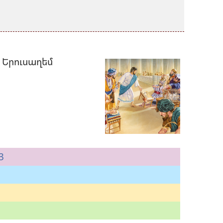
 Երուսաղեմ
3