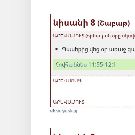
նիսանի 8
(Շաբաթ)
ԱՐԵՎԱՄՈՒՏ (հրեական օրը սկսվո
Պասեքից վեց օր առաջ գա
Հովհաննես 11:55-12:1
ԱՐԵՎԱԾԱԳ
ԱՐԵՎԱՄՈՒՏ
Վերադառնալ