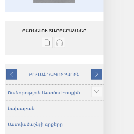
ԲԵՌՆԵԼՈՒ ՏԱՐԲԵՐԱԿՆԵՐ
Թվային
Աուդիոձայնագրությունները
հրատարակությունները
բեռնելու
բեռնելու
տարբերակներ
տարբերակներ
Աստվածաշունչ.
ԲՈՎԱՆԴԱԿՈՒԹՅՈՒՆ
Աստվածաշունչ.
«Նոր
Նախորդ
Հաջորդ
«Նոր
աշխարհ»
աշխարհ»
թարգմանություն
Ծանոթություն Աստծու Խոսքին
Ցույց
թարգմանություն
(2024)
տալ
(2024)
Նախաբան
ավելին
Աստվածաշնչի գրքերը