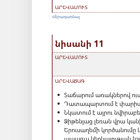
ԱՐԵՎԱՄՈՒՏ
Վերադառնալ
նիսանի 11
ԱՐԵՎԱՄՈՒՏ
ԱՐԵՎԱԾԱԳ
Տաճարում առակներով ուս
Դատապարտում է փարիս
Նկատում է այրու նվիրաբե
Ձիթենյաց լեռան վրա կան
Երուսաղեմի կործանումը և
ապագա ներկայության նշ