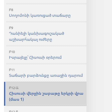
Բ8
Սողոմոնի կառուցած տաճարը
Բ9
Դանիելի կանխագուշակած
աշխարհակալ ուժերը
Բ10
Իսրայելը՝ Հիսուսի օրերում
Բ11
Տաճարի բարձունքը առաջին դարում
Բ12-Ա
Հիսուսի վերջին շաբաթը երկրի վրա
(մաս 1)
Բ12-Բ