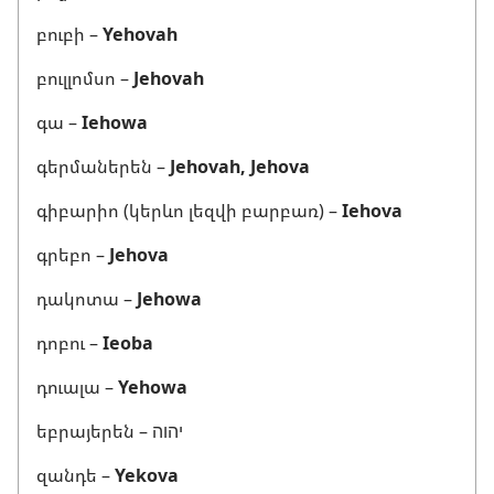
բուբի –
Yehovah
բուլլոմսո –
Jehovah
գա –
Iehowa
գերմաներեն –
Jehovah, Jehova
գիբարիո (կերևո լեզվի բարբառ) –
Iehova
գրեբո –
Jehova
դակոտա –
Jehowa
դոբու –
Ieoba
դուալա –
Yehowa
եբրայերեն – יהוה
զանդե –
Yekova