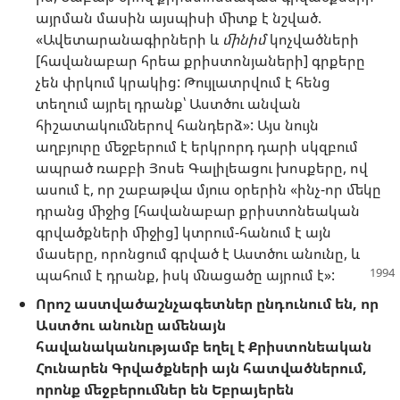
այրման մասին այսպիսի միտք է նշված.
«Ավետարանագիրների և
մինիմ
կոչվածների
[հավանաբար հրեա քրիստոնյաների] գրքերը
չեն փրկում կրակից: Թույլատրվում է հենց
տեղում այրել դրանք՝ Աստծու անվան
հիշատակումներով հանդերձ»: Այս նույն
աղբյուրը մեջբերում է երկրորդ դարի սկզբում
ապրած ռաբբի Յոսե Գալիլեացու խոսքերը, ով
ասում է, որ շաբաթվա մյուս օրերին «ինչ-որ մեկը
դրանց միջից [հավանաբար քրիստոնեական
գրվածքների միջից] կտրում-հանում է այն
մասերը, որոնցում գրված է Աստծու անունը, և
պահում է դրանք, իսկ մնացածը այրում է»:
Որոշ աստվածաշնչագետներ ընդունում են, որ
Աստծու անունը ամենայն
հավանականությամբ եղել է Քրիստոնեական
Հունարեն Գրվածքների այն հատվածներում,
որոնք մեջբերումներ են Եբրայերեն