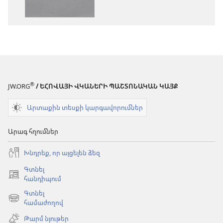
Աստվածաշունչ.
«Նոր
«Նոր
աշխարհ»
աշխարհ»
թարգմանութ
թարգմանություն
(2024)
(2024)
®
JW.ORG
/ ԵՀՈՎԱՅԻ ՎԿԱՆԵՐԻ ՊԱՇՏՈՆԱԿԱՆ ԿԱՅՔ
Արտաքին տեսքի կարգավորումներ
Արագ հղումներ
Խնդրեք, որ այցելեն ձեզ
Գտնել
(բացվում
հանդիպում
է
Գտնել
նոր
(բացվում
համաժողով
պատուհան)
է
Թարմ նյութեր
նոր