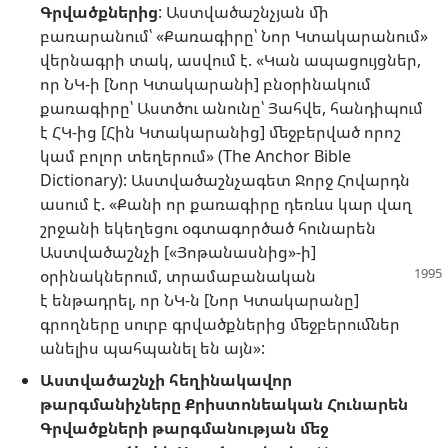
Գրվածքներից
: Աստվածաշնչյան մի
բառարանում՝ «Քառագիրը՝ Նոր Կտակարանում»
վերնագրի տակ, ասվում է. «Կան ապացույցներ,
որ ՆԿ-ի [Նոր Կտակարանի] բնօրինակում
քառագիրը՝ Աստծու անունը՝ Յահվե, հանդիպում
է ՀԿ-ից [Հին Կտակարանից] մեջբերված որոշ
կամ բոլոր տեղերում» (The Anchor Bible
Dictionary): Աստվածաշնչագետ Ջորջ Հովարդն
ասում է. «Քանի որ քառագիրը դեռևս կար վաղ
շրջանի եկեղեցու օգտագործած հունարեն
Աստվածաշնչի [«Յոթանասնից»-ի]
օրինակներում, տրամաբանական
է ենթադրել, որ ՆԿ-ն [Նոր Կտակարանը]
գրողները սուրբ գրվածքներից մեջբերումներ
անելիս պահպանել են այն»:
Աստվածաշնչի հեղինակավոր
թարգմանիչները Քրիստոնեական Հունարեն
Գրվածքների թարգմանության մեջ