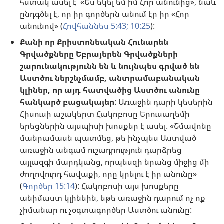
հստակ ասել է՝ «Ես եկել եմ իմ Հոր անունից», նաև
ընդգծել է, որ իր գործերն անում էր իր «Հոր
անունով» (
Հովհաննես 5:43;
10:25
):
Քանի որ Քրիստոնեական Հունարեն
Գրվածքները Եբրայերեն Գրվածքների
շարունակությունն են և նույնպես գրված են
Աստծու ներշնչմամբ, անտրամաբանական
կլիներ, որ այդ հատվածից Աստծու անունը
հանկարծ բացակայեր
: Առաջին դարի կեսերին
Հիսուսի աշակերտ Հակոբոսը Երուսաղեմի
երեցներին այսպիսի խոսքեր է ասել. «Շմավոնը
մանրամասն պատմեց, թե ինչպես Աստված
առաջին անգամ ուշադրություն դարձրեց
այլազգի մարդկանց, որպեսզի նրանց միջից մի
ժողովուրդ հավաքի, որը կրելու է իր անունը»
(
Գործեր 15:14
): Հակոբոսի այս խոսքերը
անիմաստ կլինեին, եթե առաջին դարում ոչ ոք
չիմանար ու չօգտագործեր Աստծու անունը: