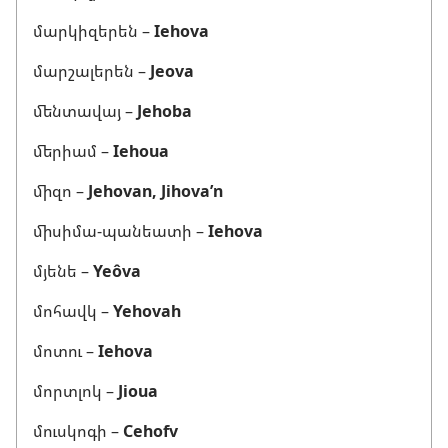
մարկիզերեն –
Iehova
մարշալերեն –
Jeova
մենտավայ –
Jehoba
մերիամ –
Iehoua
միզո –
Jehovan, Jihova’n
միսիմա-պանեատի –
Iehova
մյենե –
Yeôva
մոհավկ –
Yehovah
մոտու –
Iehova
մորտլոկ –
Jioua
մուսկոգի –
Cehofv