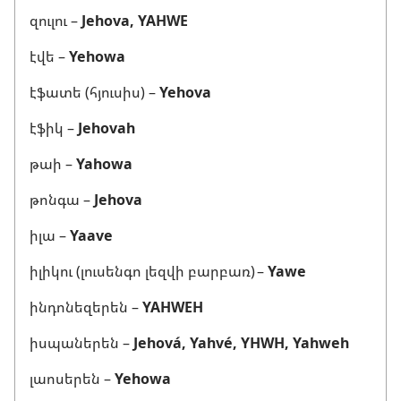
զուլու –
Jehova, YAHWE
էվե –
Yehowa
էֆատե (հյուսիս) –
Yehova
էֆիկ –
Jehovah
թաի –
Yahowa
թոնգա –
Jehova
իլա –
Yaave
իլիկու (լուսենգո լեզվի բարբառ) –
Yawe
ինդոնեզերեն –
YAHWEH
իսպաներեն –
Jehová, Yahvé, YHWH, Yahweh
լաոսերեն –
Yehowa