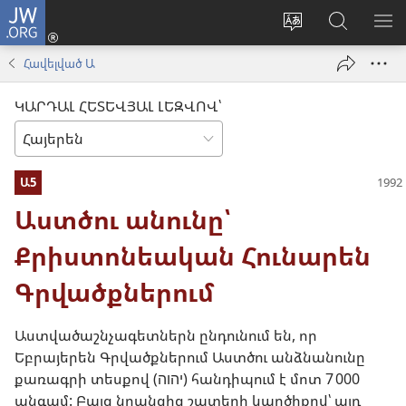
JW.ORG
Մուտքագրվել
(բացվում
Փոխել
Որոնում
ՑՈ
է
կայքի
JW.ORG
ՏԱ
Հավելված Ա
նոր
լեզուն
կայքում
ՄԵ
պատուհան)
ԿԱՐԴԱԼ ՀԵՏԵՎՅԱԼ ԼԵԶՎՈՎ՝
Ա5
Աստծու անունը՝
Քրիստոնեական Հունարեն
Գրվածքներում
Աստվածաշնչագետներն ընդունում են, որ
Եբրայերեն Գրվածքներում Աստծու անձնանունը
քառագրի տեսքով (יהוה) հանդիպում է մոտ 7 000
անգամ: Բայց նրանցից շատերի կարծիքով՝ այդ