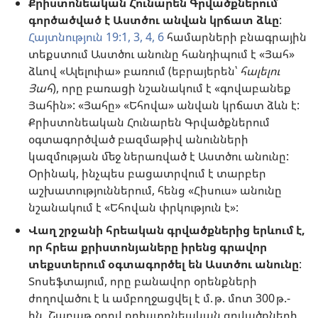
Քրիստոնեական Հունարեն Գրվածքներում
գործածված է Աստծու անվան կրճատ ձևը
:
Հայտնություն 19:1,
3, 4,
6
համարների բնագրային
տեքստում Աստծու անունը հանդիպում է «Յահ»
ձևով «Ալելուիա» բառում (եբրայերեն՝
հալելու
Յահ
), որը բառացի նշանակում է «գովաբանեք
Յահին»: «Յահը» «Եհովա» անվան կրճատ ձևն է:
Քրիստոնեական Հունարեն Գրվածքներում
օգտագործված բազմաթիվ անունների
կազմության մեջ ներառված է Աստծու անունը:
Օրինակ, ինչպես բացատրվում է տարբեր
աշխատություններում, հենց «Հիսուս» անունը
նշանակում է «Եհովան փրկություն է»:
Վաղ շրջանի հրեական գրվածքներից երևում է,
որ հրեա քրիստոնյաները իրենց գրավոր
տեքստերում օգտագործել են Աստծու անունը
:
Տոսեֆտայում, որը բանավոր օրենքների
ժողովածու է և ամբողջացվել է մ. թ. մոտ 300 թ.-
ին, Շաբաթ օրով քրիստոնեական գրվածքների