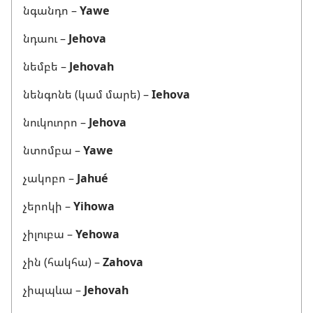
նգանդո –
Yawe
նդաու –
Jehova
նեմբե –
Jehovah
նենգոնե (կամ մարե) –
Iehova
նուկուորո –
Jehova
նտոմբա –
Yawe
չակոբո –
Jahué
չերոկի –
Yihowa
չիլուբա –
Yehowa
չին (հակհա) –
Zahova
չիպպևա –
Jehovah