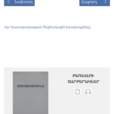
Նախորդ
Հաջորդ
Այս հրատարակության հեղինակային իրավունքները
ԲԵՌՆԵԼՈՒ
ՏԱՐԲԵՐԱԿՆԵՐ
Թվային
Աուդիոձայն
հրատարակությու
բեռնելու
բեռնելու
տարբերակն
տարբերակներ
Աստվածաշու