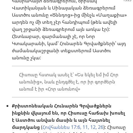
հանրահայտ ձեռագրերում,
օրինակ՝
Վատիկանյան և Սինայական ձեռագրերում
Աստծու անունը «Ծննդոց»-ից մինչև «Մաղաքիա»
արդեն ոչ մի տեղ չէր հանդիպում (թեև ավելի
վաղ շրջանի ձեռագրերում այն առկա էր):
Հետևաբար, զարմանալի չէ, որ Նոր
Կտակարանի, կամ՝ Հունարեն Գրվածքների՝ այդ
ժամանակաշրջանի տեքստերում Աստծու
անունը չկա:
Հիսուսը հստակ ասել է՝ «Ես եկել եմ իմ Հոր
անունից», նաև ընդգծել է, որ իր գործերն
անում է իր «Հոր անունով»
Քրիստոնեական Հունարեն Գրվածքներն
ինքնին վկայում են, որ Հիսուսը հաճախ խոսել
է Աստծու անվան մասին և այն հայտնել
մարդկանց
(
Հովհաննես 17:6,
11, 12,
26
): Հիսուսը