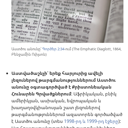
Աստծու անունը՝
Գործեր 2:34
-ում (The Emphatic Diaglott, 1864,
Բենջամին Ուիլսոն)
Աստվածաշնչի՝ երեք հարյուրից ավելի
լեզուներով թարգմանություններում Աստծու
անունը օգտագործված է Քրիստոնեական
Հունարեն Գրվածքներում
: Աֆրիկական, բնիկ
ամերիկյան, ասիական, եվրոպական և
խաղաղօվկիանոսյան շատ լեզուներով
թարգմանություններում ազատորեն գործածված
է Աստծու անունը (տես
1998-րդ և 1999-րդ էջերը
):
Այդ հրատարակությունների թարգմանիչները