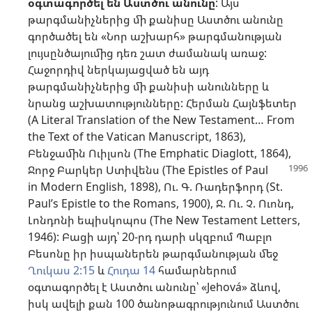
օգտագործել են Աստծու անունը
: Այս
թարգմանիչներից մի քանիսը Աստծու անունը
գործածել են «Նոր աշխարհ» թարգմանության
լույսընծայումից դեռ շատ ժամանակ առաջ:
Հաջորդիվ ներկայացված են այդ
թարգմանիչներից մի քանիսի անունները և
նրանց աշխատությունները: Հերման Հայնֆետեր
(A Literal Translation of the New Testament… From
the Text of the Vatican Manuscript, 1863),
Բենջամին Ուիլսոն (The Emphatic Diaglott, 1864),
Ջորջ Բարկեր Ստիվենս (The Epistles
of Paul
in Modern English, 1898), Ու. Գ. Ռադերֆորդ (St.
Paul’s Epistle to the Romans, 1900), Ջ. Ու. Չ. Ուոնդ,
Լոնդոնի եպիսկոպոս (The New Testament Letters,
1946): Բացի այդ՝ 20-րդ դարի սկզբում Պաբլո
Բեսոնը իր իսպաներեն թարգմանության մեջ
Ղուկաս 2:15
և
Հուդա 14
համարներում
օգտագործել է Աստծու անունը՝ «Jehová» ձևով,
իսկ ավելի քան 100 ծանոթագրությունում Աստծու