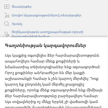
պատուհան)
Տեսանյութեր
Աուդիո նկարագրություններով տեսանյութեր
Որոնել
Տեղեկատվություն առողջապահության ոլորտի
մասնագետների համար
Գլոբալ հաղորդակցություն
Գաղտնիության կարգավորումներ
Օգնություն
Այս կայքից օգտվելիս ձեր հարմարավետությունն
ապահովելու համար մենք քուքիների և
Նվիրատվություններ
նմանատիպ տեխնոլոգիաներ ենք օգտագործում։
(բացվում
է
Որոշ քուքիներ անհրաժեշտ են մեր կայքի
նոր
աշխատանքի համար և չեն կարող մերժվել։ Դուք
Դիտարանի ՕՆԼԱՅՆ ԳՐԱԴԱՐԱՆ
(բացվում
պատուհան)
կարող եք ընդունել կամ մերժել լրացուցիչ
է
®
JW Hub
քուքիները, որոնք մենք օգտագործում ենք միմիայն
նոր
(բացվում
պատուհան)
ձեր հարմարավետությունը բարելավելու համար։
է
®
JW Library
հավելված
նոր
Այս տվյալներից ոչ մեկը երբևէ չի վաճառվի կամ
պատուհան)
օգտագործվի մարքեթինգային նկատառումներով։