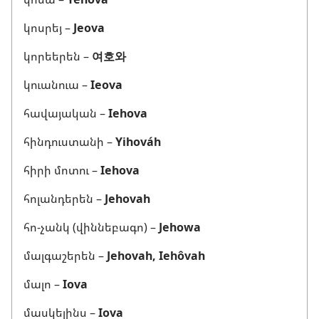
կոսրեյ –
Jeova
կորեերեն –
여호와
կուանուա –
Ieova
հավայական –
Iehova
հինդուստանի –
Yihováh
հիրի մոտու –
Iehova
հոլանդերեն –
Jehovah
հո-չանկ (վիննեբագո) –
Jehowa
մալգաշերեն –
Jehovah, Iehôvah
մալո –
Iova
մասկելինս –
Iova