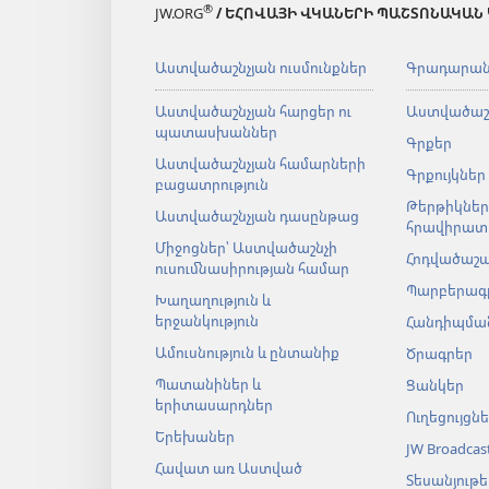
®
JW.ORG
/ ԵՀՈՎԱՅԻ ՎԿԱՆԵՐԻ ՊԱՇՏՈՆԱԿԱՆ
Աստվածաշնչյան ուսմունքներ
Գրադարա
Աստվածաշնչյան հարցեր ու
Աստվածաշ
պատասխաններ
Գրքեր
Աստվածաշնչյան համարների
Գրքույկներ
բացատրություն
Թերթիկներ
Աստվածաշնչյան դասընթաց
հրավիրատ
Միջոցներ՝ Աստվածաշնչի
Հոդվածաշ
ուսումնասիրության համար
Պարբերագ
Խաղաղություն և
երջանկություն
Հանդիպման
Ամուսնություն և ընտանիք
Ծրագրեր
Պատանիներ և
Ցանկեր
երիտասարդներ
Ուղեցույցն
Երեխաներ
JW Broadcas
Հավատ առ Աստված
Տեսանյութե