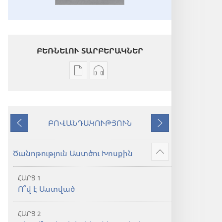
ԲԵՌՆԵԼՈՒ ՏԱՐԲԵՐԱԿՆԵՐ
Թվային
Աուդիոձայնագրությունները
հրատարակությունները
բեռնելու
բեռնելու
տարբերակներ
տարբերակներ
Աստվածաշունչ.
ԲՈՎԱՆԴԱԿՈՒԹՅՈՒՆ
Աստվածաշունչ.
«Նոր
Նախորդ
Հաջորդ
«Նոր
աշխարհ»
աշխարհ»
թարգմանություն
Ծանոթություն Աստծու Խոսքին
Ցույց
թարգմանություն
(2024)
տալ
(2024)
ՀԱՐՑ 1
ավելին
Ո՞վ է Աստված
ՀԱՐՑ 2