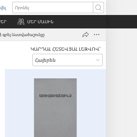
վել
ում
Որոնել
ՐԵՐ
ՄԵՐ ՄԱՍԻՆ
ւհան)
 է գրել Աստվածաշունչը
ԿԱՐԴԱԼ ՀԵՏԵՎՅԱԼ ԼԵԶՎՈՎ՝