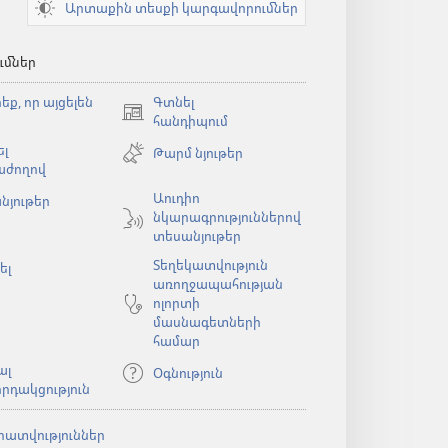
Արտաքին տեսքի կարգավորումներ
ւմներ
եք, որ այցելեն
Գտնել
(բացվում
հանդիպում
է
լ
Թարմ նյութեր
նոր
աժողով
պատուհան)
Աուդիո
նյութեր
նկարագրություններով
ն)
տեսանյութեր
Տեղեկատվություն
ել
առողջապահության
ոլորտի
մասնագետների
համար
ալ
Օգնություն
րդակցություն
րատվություններ