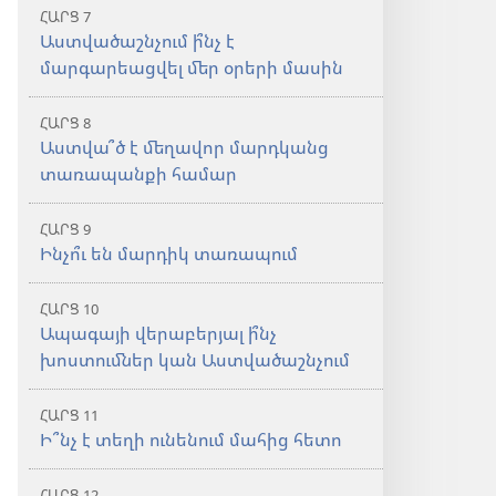
ՀԱՐՑ 7
Աստվածաշնչում ի՞նչ է
մարգարեացվել մեր օրերի մասին
ՀԱՐՑ 8
Աստվա՞ծ է մեղավոր մարդկանց
տառապանքի համար
ՀԱՐՑ 9
Ինչո՞ւ են մարդիկ տառապում
ՀԱՐՑ 10
Ապագայի վերաբերյալ ի՞նչ
խոստումներ կան Աստվածաշնչում
ՀԱՐՑ 11
Ի՞նչ է տեղի ունենում մահից հետո
ՀԱՐՑ 12