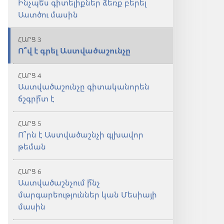
Ինչպե՞ս գիտելիքներ ձեռք բերել
Աստծու մասին
ՀԱՐՑ 3
Ո՞վ է գրել Աստվածաշունչը
ՀԱՐՑ 4
Աստվածաշունչը գիտականորեն
ճշգրի՞տ է
ՀԱՐՑ 5
Ո՞րն է Աստվածաշնչի գլխավոր
թեման
ՀԱՐՑ 6
Աստվածաշնչում ի՞նչ
մարգարեություններ կան Մեսիայի
մասին