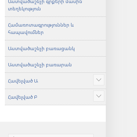
Աստվածաշնչի գրքերի մասին
տեղեկություն
Համառոտագրություններ և
հապավումներ
Աստվածաշնչի բառացանկ
Աստվածաշնչի բառարան
Հավելված Ա
Ցույց
տալ
Հավելված Բ
ավելին
Ցույց
տալ
ավելին