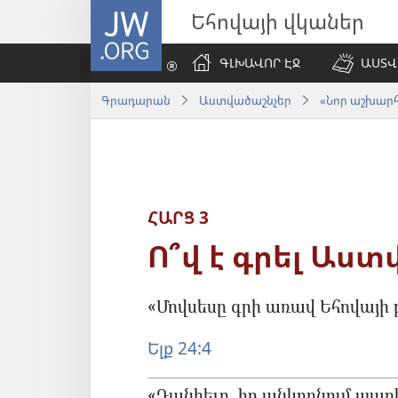
JW.ORG
Եհովայի վկաներ
ԳԼԽԱՎՈՐ ԷՋ
ԱՍՏՎ
Գրադարան
Աստվածաշնչեր
«Նոր աշխարհ»
ՀԱՐՑ 3
Ո՞վ է գրել Աստ
«Մովսեսը գրի առավ Եհովայի 
Ելք 24:4
«Դանիելը, իր անկողնում պառ