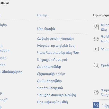
 ԿԱՅՔ
ն
Լուրեր
Արագ հղո
նչեր
Խնդր
Մեր մասին
ձեզ
Գտնե
Հաճախ տրվող հարցեր
(բացվում
համ
Խնդրեք, որ այցելեն ձեզ
է
 և
Տեսա
նոր
ոմսեր
Կապ հաստատեք մեզ հետ
պատուհա
արեր
Շրջայցեր Բեթելում
րեր
Որոն
Հանդիպումներ
 ձեռնարկներ
Հիշատակի երեկո
Համաժողովներ
Գործունեություն
Գլոբ
եր
հաղո
Դեպքեր ծառայությունից
®
ting
Ողջ աշխարհով մեկ
Նվի
ր
(բացվում