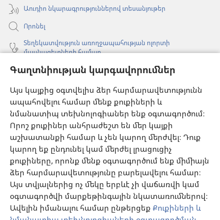
Աուդիո նկարագրություններով տեսանյութեր
Որոնել
Տեղեկատվություն առողջապահության ոլորտի
մասնագետների համար
Գաղտնիության կարգավորումներ
Գլոբալ հաղորդակցություն
Օգնություն
Այս կայքից օգտվելիս ձեր հարմարավետությունն
ապահովելու համար մենք քուքիների և
Նվիրատվություններ
նմանատիպ տեխնոլոգիաներ ենք օգտագործում։
(բացվում
է
Որոշ քուքիներ անհրաժեշտ են մեր կայքի
նոր
աշխատանքի համար և չեն կարող մերժվել։ Դուք
Դիտարանի ՕՆԼԱՅՆ ԳՐԱԴԱՐԱՆ
(բացվում
պատուհան)
կարող եք ընդունել կամ մերժել լրացուցիչ
է
®
JW Hub
քուքիները, որոնք մենք օգտագործում ենք միմիայն
նոր
(բացվում
պատուհան)
ձեր հարմարավետությունը բարելավելու համար։
է
®
JW Library
հավելված
նոր
Այս տվյալներից ոչ մեկը երբևէ չի վաճառվի կամ
պատուհան)
օգտագործվի մարքեթինգային նկատառումներով։
Watchtower Library
Ավելին իմանալու համար ընթերցեք
Քուքիների և
նմանատիպ տեխնոլոգիաների օգտագործման