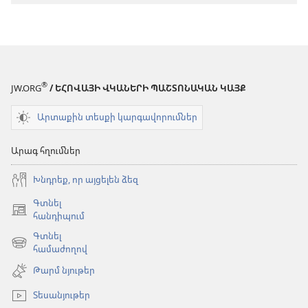
աշխարհ»
թարգմանութ
թարգմանություն
(2024)
(2024)
®
JW.ORG
/ ԵՀՈՎԱՅԻ ՎԿԱՆԵՐԻ ՊԱՇՏՈՆԱԿԱՆ ԿԱՅՔ
Արտաքին տեսքի կարգավորումներ
Արագ հղումներ
Խնդրեք, որ այցելեն ձեզ
Գտնել
(բացվում
հանդիպում
է
Գտնել
նոր
(բացվում
համաժողով
պատուհան)
է
Թարմ նյութեր
նոր
պատուհան)
Տեսանյութեր