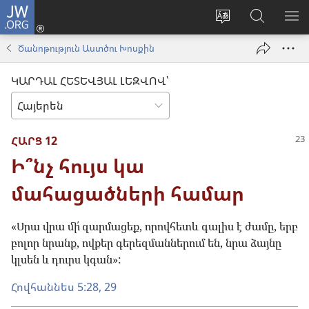
JW.ORG
Մուտքագրվել
(բացվում
Փոխել
Որոնում
ՑՈ
է
կայքի
JW.ORG
ՏԱ
Ծանոթություն Աստծու Խոսքին
նոր
լեզուն
կայքում
ՄԵ
պատուհան)
ԿԱՐԴԱԼ ՀԵՏԵՎՅԱԼ ԼԵԶՎՈՎ՝
ՀԱՐՑ 12
Ի՞նչ հույս կա
մահացածների համար
«Սրա վրա մի՛ զարմացեք, որովհետև գալիս է ժամը, երբ
բոլոր նրանք, ովքեր գերեզմաններում են, նրա ձայնը
կլսեն և դուրս կգան»:
Հովհաննես 5:28, 29