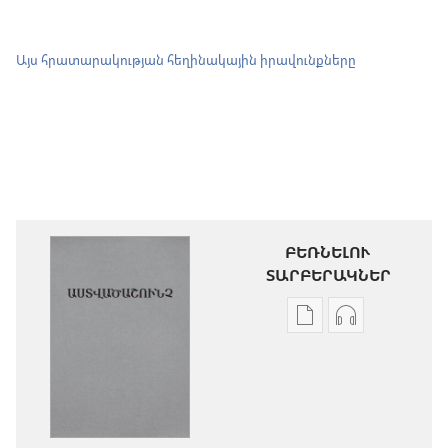
Այս հրատարակության հեղինակային իրավունքները
ԲԵՌՆԵԼՈՒ
ՏԱՐԲԵՐԱԿՆԵՐ
Թվային
Աուդիոձայն
հրատարակությու
բեռնելու
բեռնելու
տարբերակն
տարբերակներ
Աստվածաշու
Աստվածաշունչ.
«Նոր
«Նոր
աշխարհ»