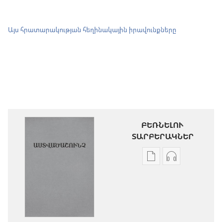
Այս հրատարակության հեղինակային իրավունքները
ԲԵՌՆԵԼՈՒ
ՏԱՐԲԵՐԱԿՆԵՐ
Թվային
Աուդիոձայն
հրատարակությու
բեռնելու
բեռնելու
տարբերակն
տարբերակներ
Աստվածաշու
Աստվածաշունչ.
«Նոր
«Նոր
աշխարհ»