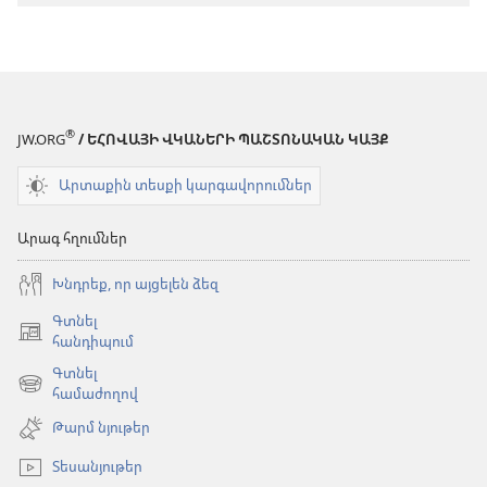
աշխարհ»
թարգմանութ
թարգմանություն
(2024)
(2024)
®
JW.ORG
/ ԵՀՈՎԱՅԻ ՎԿԱՆԵՐԻ ՊԱՇՏՈՆԱԿԱՆ ԿԱՅՔ
Արտաքին տեսքի կարգավորումներ
Արագ հղումներ
Խնդրեք, որ այցելեն ձեզ
Գտնել
(բացվում
հանդիպում
է
Գտնել
նոր
(բացվում
համաժողով
պատուհան)
է
Թարմ նյութեր
նոր
պատուհան)
Տեսանյութեր