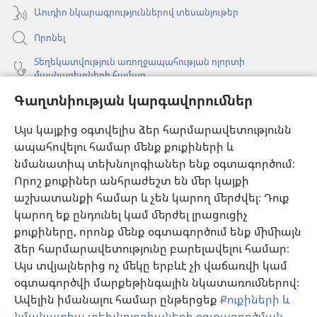
Աուդիո նկարագրություններով տեսանյութեր
Որոնել
Տեղեկատվություն առողջապահության ոլորտի
մասնագետների համար
Գաղտնիության կարգավորումներ
Գլոբալ հաղորդակցություն
Օգնություն
Այս կայքից օգտվելիս ձեր հարմարավետությունն
ապահովելու համար մենք քուքիների և
Նվիրատվություններ
նմանատիպ տեխնոլոգիաներ ենք օգտագործում։
(բացվում
է
Որոշ քուքիներ անհրաժեշտ են մեր կայքի
նոր
աշխատանքի համար և չեն կարող մերժվել։ Դուք
Դիտարանի ՕՆԼԱՅՆ ԳՐԱԴԱՐԱՆ
(բացվում
պատուհան)
կարող եք ընդունել կամ մերժել լրացուցիչ
է
®
JW Hub
քուքիները, որոնք մենք օգտագործում ենք միմիայն
նոր
(բացվում
պատուհան)
ձեր հարմարավետությունը բարելավելու համար։
է
®
JW Library
հավելված
նոր
Այս տվյալներից ոչ մեկը երբևէ չի վաճառվի կամ
պատուհան)
օգտագործվի մարքեթինգային նկատառումներով։
Watchtower Library
Ավելին իմանալու համար ընթերցեք
Քուքիների և
նմանատիպ տեխնոլոգիաների օգտագործման