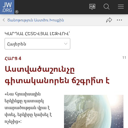
JW.ORG
Մուտքագրվել
(բացվում
Փոխել
Որոնում
ՑՈ
է
կայքի
JW.ORG
ՏԱ
Ծանոթություն Աստծու Խոսքին
նոր
լեզուն
կայքում
ՄԵ
պատուհան)
ԿԱՐԴԱԼ ՀԵՏԵՎՅԱԼ ԼԵԶՎՈՎ՝
ՀԱՐՑ 4
Աստվածաշունչը
գիտականորեն ճշգրի՞տ է
«Նա հյուսիսային
երկինքը դատարկ
տարածության վրա է
փռել, երկիրը կախել է
ոչնչից»: