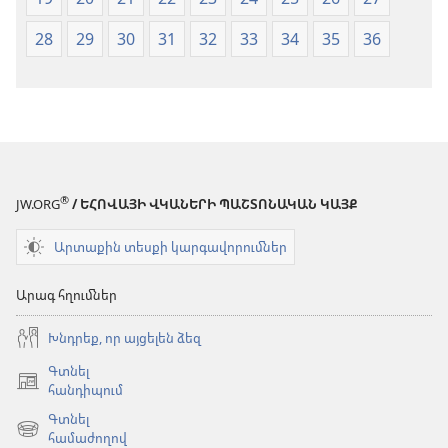
28
29
30
31
32
33
34
35
36
®
JW.ORG
/ ԵՀՈՎԱՅԻ ՎԿԱՆԵՐԻ ՊԱՇՏՈՆԱԿԱՆ ԿԱՅՔ
Արտաքին տեսքի կարգավորումներ
Արագ հղումներ
Խնդրեք, որ այցելեն ձեզ
Գտնել
(բացվում
հանդիպում
է
Գտնել
նոր
(բացվում
համաժողով
պատուհան)