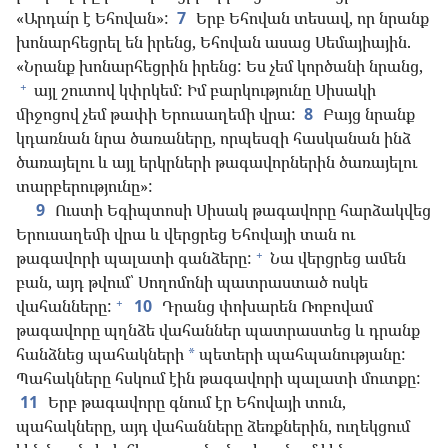
«Արդա՛ր է Եհովան»:
7
Երբ Եհովան տեսավ, որ նրանք
խոնարհեցրել են իրենց, Եհովան ասաց Սեմայիային.
«Նրանք խոնարհեցրին իրենց: Ես չեմ կործանի նրանց,
+
այլ շուտով կփրկեմ: Իմ բարկությունը Սիսակի
միջոցով չեմ թափի Երուսաղեմի վրա:
8
Բայց նրանք
կդառնան նրա ծառաները, որպեսզի հասկանան ինձ
ծառայելու և այլ երկրների թագավորներին ծառայելու
տարբերությունը»:
9
Ուստի Եգիպտոսի Սիսակ թագավորը հարձակվեց
Երուսաղեմի վրա և վերցրեց Եհովայի տան ու
+
թագավորի պալատի գանձերը:
Նա վերցրեց ամեն
բան, այդ թվում՝ Սողոմոնի պատրաստած ոսկե
+
վահանները:
10
Դրանց փոխարեն Ռոբովամ
թագավորը պղնձե վահաններ պատրաստեց և դրանք
հանձնեց պահակների
պետերի պահպանությանը:
*
Պահակները հսկում էին թագավորի պալատի մուտքը:
11
Երբ թագավորը գնում էր Եհովայի տուն,
պահակները, այդ վահանները ձեռքներին, ուղեկցում