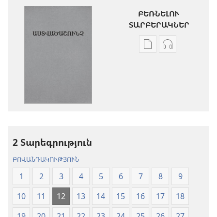
ԲԵՌՆԵԼՈՒ
ՏԱՐԲԵՐԱԿՆԵՐ
Թվային
Աուդիոձայն
հրատարակությու
բեռնելու
բեռնելու
տարբերակն
տարբերակներ
Աստվածաշու
Աստվածաշունչ.
«Նոր
«Նոր
աշխարհ»
աշխարհ»
թարգմանութ
թարգմանություն
(2024)
2 Տարեգրություն
(2024)
ԲՈՎԱՆԴԱԿՈՒԹՅՈՒՆ
1
2
3
4
5
6
7
8
9
10
11
12
13
14
15
16
17
18
19
20
21
22
23
24
25
26
27