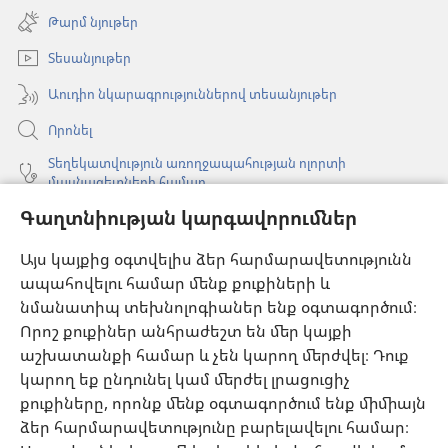
է
Թարմ նյութեր
նոր
պատուհան)
Տեսանյութեր
Աուդիո նկարագրություններով տեսանյութեր
Որոնել
Տեղեկատվություն առողջապահության ոլորտի
մասնագետների համար
Գաղտնիության կարգավորումներ
Գլոբալ հաղորդակցություն
Օգնություն
Այս կայքից օգտվելիս ձեր հարմարավետությունն
ապահովելու համար մենք քուքիների և
Նվիրատվություններ
նմանատիպ տեխնոլոգիաներ ենք օգտագործում։
(բացվում
է
Որոշ քուքիներ անհրաժեշտ են մեր կայքի
նոր
աշխատանքի համար և չեն կարող մերժվել։ Դուք
Դիտարանի ՕՆԼԱՅՆ ԳՐԱԴԱՐԱՆ
(բացվում
պատուհան)
կարող եք ընդունել կամ մերժել լրացուցիչ
է
®
JW Hub
քուքիները, որոնք մենք օգտագործում ենք միմիայն
նոր
(բացվում
պատուհան)
ձեր հարմարավետությունը բարելավելու համար։
է
®
JW Library
հավելված
նոր