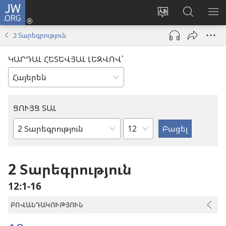
JW.ORG
Մուտքագրվել
(բացվում
Փոխել
Որոնում
ՑՈ
է
կայքի
JW.ORG
ՏԱ
2 Տարեգրություն
նոր
լեզուն
կայքում
ՄԵ
պատուհան)
ԿԱՐԴԱԼ ՀԵՏԵՎՅԱԼ ԼԵԶՎՈՎ՝
ՑՈՒՅՑ ՏԱԼ
Ըստ
Աստվածաշնչյան
գլուխների
գիրք
2 Տարեգրություն
12։1-16
ԲՈՎԱՆԴԱԿՈՒԹՅՈՒՆ