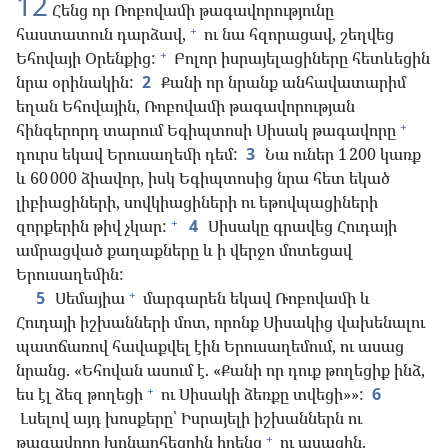
12
Հենց որ Ռոբովամի թագավորությունը
+
հաստատուն դարձավ,
ու նա հզորացավ, շեղվեց
+
Եհովայի Օրենքից:
Բոլոր իսրայելացիները հետևեցին
նրա օրինակին:
2
Քանի որ նրանք անհավատարիմ
եղան Եհովային, Ռոբովամի թագավորության
+
հինգերորդ տարում Եգիպտոսի Սիսակ թագավորը
դուրս եկավ Երուսաղեմի դեմ:
3
Նա ուներ 1 200 կառք
և 60 000 ձիավոր, իսկ Եգիպտոսից նրա հետ եկած
լիբիացիների, սովկիացիների ու եթովպացիների
+
զորքերին թիվ չկար:
4
Սիսակը գրավեց Հուդայի
ամրացված քաղաքները և ի վերջո մոտեցավ
Երուսաղեմին:
+
5
Սեմայիա
մարգարեն եկավ Ռոբովամի և
Հուդայի իշխանների մոտ, որոնք Սիսակից վախենալու
պատճառով հավաքվել էին Երուսաղեմում, ու ասաց
նրանց. «Եհովան ասում է. «Քանի որ դուք թողեցիք ինձ,
+
ես էլ ձեզ թողեցի
ու Սիսակի ձեռքը տվեցի»»:
6
Լսելով այդ խոսքերը՝ Իսրայելի իշխաններն ու
+
թագավորը խոնարհեցրին իրենց
ու ասացին.