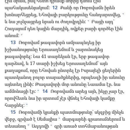
էին նրան, իսկ հետո դրանք նորից դնում էին
պահակասենյակում:
12
Քանի որ Ռոբովամն իրեն
+
խոնարհեցրեց, Եհովայի բարկությունը հանդարտվեց,
+
և նա չոչնչացրեց նրան ու ժողովրդին:
Բացի այդ՝
Հուդայում դեռ կային մարդիկ, ովքեր բարի գործեր էին
+
անում:
13
Ռոբովամ թագավորն ամրապնդեց իր
իշխանությունը Երուսաղեմում և շարունակեց
թագավորել: Նա 41 տարեկան էր, երբ թագավոր
դարձավ, և 17 տարի իշխեց Երուսաղեմում՝ այն
քաղաքում, որը Եհովան ընտրել էր Իսրայելի ցեղերին
պատկանող բոլոր տարածքներից, որպեսզի իր անունը
այնտեղ լինի: Թագավորի մոր անունը Նաամա էր. նա
+
ամմոնացի էր:
14
Ռոբովամն արեց այն, ինչը չար էր,
որովհետև նա իր սրտում չէր վճռել Եհովայի կամքը
+
հարցնել:
15
Ռոբովամի կյանքի պատմությունը՝ սկզբից մինչև
+
վերջ, գրված է Սեմայիա
մարգարեի գրառումներում և
+
տեսանող
Ադդովի
գրի առած տոհմաբանության
*