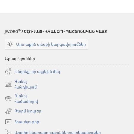
®
JW.ORG
/ ԵՀՈՎԱՅԻ ՎԿԱՆԵՐԻ ՊԱՇՏՈՆԱԿԱՆ ԿԱՅՔ
Արտաքին տեսքի կարգավորումներ
Արագ հղումներ
Խնդրեք, որ այցելեն ձեզ
Գտնել
(բացվում
հանդիպում
է
Գտնել
նոր
(բացվում
համաժողով
պատուհան)
է
Թարմ նյութեր
նոր
պատուհան)
Տեսանյութեր
Աուդիո նկարագրություններով տեսանյութեր