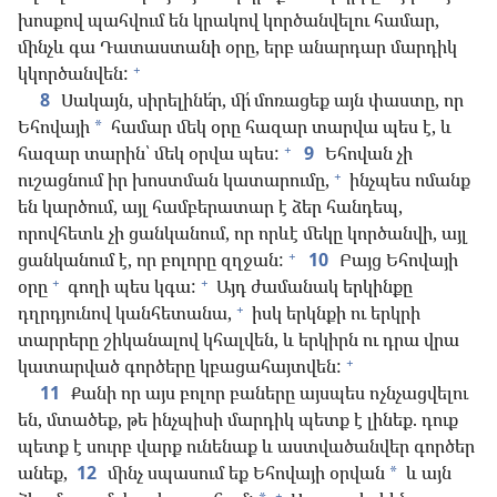
խոսքով պահվում են կրակով կործանվելու համար,
մինչև գա Դատաստանի օրը, երբ անարդար մարդիկ
+
կկործանվեն:
8
Սակայն, սիրելինե՛ր, մի՛ մոռացեք այն փաստը, որ
Եհովայի
համար մեկ օրը հազար տարվա պես է, և
*
+
հազար տարին՝ մեկ օրվա պես:
9
Եհովան չի
+
ուշացնում իր խոստման կատարումը,
ինչպես ոմանք
են կարծում, այլ համբերատար է ձեր հանդեպ,
որովհետև չի ցանկանում, որ որևէ մեկը կործանվի, այլ
+
ցանկանում է, որ բոլորը զղջան:
10
Բայց Եհովայի
+
+
օրը
գողի պես կգա:
Այդ ժամանակ երկինքը
+
դղրդյունով կանհետանա,
իսկ երկնքի ու երկրի
տարրերը շիկանալով կհալվեն, և երկիրն ու դրա վրա
+
կատարված գործերը կբացահայտվեն:
11
Քանի որ այս բոլոր բաները այսպես ոչնչացվելու
են, մտածեք, թե ինչպիսի մարդիկ պետք է լինեք. դուք
պետք է սուրբ վարք ունենաք և աստվածանվեր գործեր
անեք,
12
մինչ սպասում եք Եհովայի օրվան
և այն
*
+