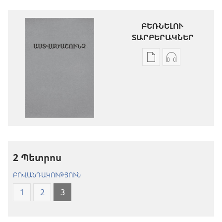
ԲԵՌՆԵԼՈՒ
ՏԱՐԲԵՐԱԿՆԵՐ
Թվային
Աուդիոձայն
հրատարակությու
բեռնելու
բեռնելու
տարբերակն
տարբերակներ
Աստվածաշու
Աստվածաշունչ.
«Նոր
«Նոր
աշխարհ»
աշխարհ»
թարգմանութ
թարգմանություն
(2024)
2 Պետրոս
(2024)
ԲՈՎԱՆԴԱԿՈՒԹՅՈՒՆ
1
2
3