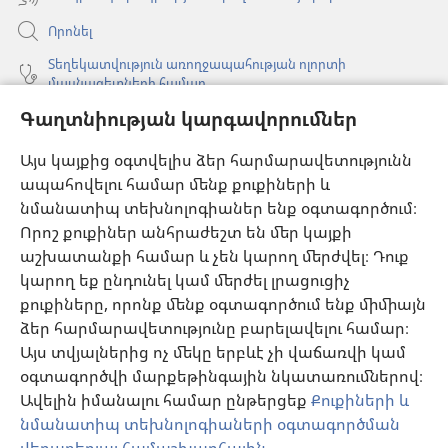
Որոնել
Տեղեկատվություն առողջապահության ոլորտի
մասնագետների համար
Գաղտնիության կարգավորումներ
Գլոբալ հաղորդակցություն
Օգնություն
Այս կայքից օգտվելիս ձեր հարմարավետությունն
ապահովելու համար մենք քուքիների և
Նվիրատվություններ
նմանատիպ տեխնոլոգիաներ ենք օգտագործում։
(բացվում
է
Որոշ քուքիներ անհրաժեշտ են մեր կայքի
նոր
աշխատանքի համար և չեն կարող մերժվել։ Դուք
Դիտարանի ՕՆԼԱՅՆ ԳՐԱԴԱՐԱՆ
(բացվում
պատուհան)
կարող եք ընդունել կամ մերժել լրացուցիչ
է
®
JW Hub
քուքիները, որոնք մենք օգտագործում ենք միմիայն
նոր
(բացվում
պատուհան)
ձեր հարմարավետությունը բարելավելու համար։
է
®
JW Library
հավելված
նոր
Այս տվյալներից ոչ մեկը երբևէ չի վաճառվի կամ
պատուհան)
օգտագործվի մարքեթինգային նկատառումներով։
Watchtower Library
Ավելին իմանալու համար ընթերցեք
Քուքիների և
նմանատիպ տեխնոլոգիաների օգտագործման