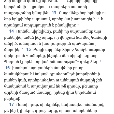
ձեր մտքում վառ եք պահում:
Այդ օրը երկինքը
*
+
կկործանվի
կրակով, և տարրերը սաստիկ
տաքությունից կհալվեն:
13
Բայց մենք նոր երկնքի ու
+
նոր երկրի ենք սպասում, որոնք նա խոստացել է,
և
+
դրանցում արդարություն է բնակվելու:
14
Ուրեմն, սիրելինե՛ր, քանի որ սպասում եք այս
բաներին, ամեն ինչ արեք, որ վերջում նա ձեզ համարի
անբիծ, անարատ և խաղաղություն պահպանող
+
մարդիկ:
15
Բացի այդ՝ մեր Տիրոջ համբերությունը
փրկություն համարեք, ինչպես մեր սիրելի եղբայր
+
Պողոսն էլ իրեն տրված իմաստությամբ գրեց ձեզ՝
16
խոսելով այդ բաների մասին իր բոլոր
նամակներում: Սակայն դրանցում դժվարըմբռնելի
բաներ կան, որոնք անգետ ու անկայուն մարդիկ չեն
հասկանում և աղավաղում են թե՛ դրանք, թե՛ սուրբ
գրքերի մնացած մասերը՝ իրենց վրա կործանում
բերելով:
17
Ուստի դուք, սիրելինե՛ր, նախապես իմանալով,
թե ինչ է լինելու, զգույշ եղեք, որ այդ անօրենները