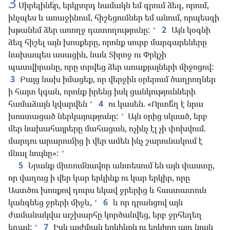
3
Սիրելինե՛ր, երկրորդ նամակն եմ գրում ձեզ, որում,
ինչպես և առաջինում, հիշեցումներ եմ անում, որպեսզի
+
խթանեմ ձեր առողջ դատողությունը:
2
Այն կօգնի
ձեզ հիշել այն խոսքերը, որոնք սուրբ մարգարեները
նախապես ասացին, նաև Տիրոջ ու Փրկչի
պատվիրանը, որը տրվեց ձեր առաքյալների միջոցով:
3
Բայց նախ իմացեք, որ վերջին օրերում ծաղրողներ
ի հայտ կգան, որոնք իրենց իսկ ցանկությունների
+
համաձայն կվարվեն
4
ու կասեն. «Որտե՞ղ է նրա
+
խոստացած ներկայությունը:
Այն օրից սկսած, երբ
մեր նախահայրերը մահացան, ոչինչ էլ չի փոխվում.
մարդու արարումից ի վեր ամեն ինչ շարունակում է
+
մնալ նույնը»:
5
Նրանք միտումնավոր անտեսում են այն փաստը,
որ վաղուց ի վեր կար երկինք ու կար երկիր, որը
Աստծու խոսքով դուրս եկավ ջրերից և հաստատուն
+
կանգնեց ջրերի միջև,
6
և որ դրանցով այն
ժամանակվա աշխարհը կործանվեց, երբ ջրհեղեղ
+
եղավ:
7
Իսկ այժմյան երկինքն ու երկիրը այդ նույն