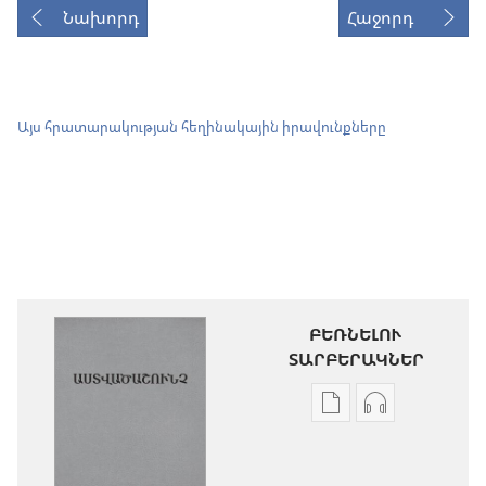
Նախորդ
Հաջորդ
Այս հրատարակության հեղինակային իրավունքները
ԲԵՌՆԵԼՈՒ
ՏԱՐԲԵՐԱԿՆԵՐ
Թվային
Աուդիոձայն
հրատարակությու
բեռնելու
բեռնելու
տարբերակն