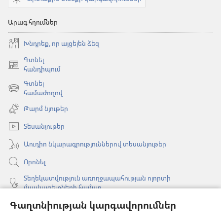
Արագ հղումներ
Խնդրեք, որ այցելեն ձեզ
Գտնել
(բացվում
հանդիպում
է
Գտնել
նոր
(բացվում
համաժողով
պատուհան)
է
Թարմ նյութեր
նոր
պատուհան)
Տեսանյութեր
Աուդիո նկարագրություններով տեսանյութեր
Որոնել
Տեղեկատվություն առողջապահության ոլորտի
մասնագետների համար
Գաղտնիության կարգավորումներ
Գլոբալ հաղորդակցություն
Օգնություն