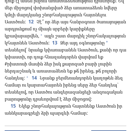
դուք էլ ամեն ինչում առատաձեռնություն դրսևորեք: Եվ
մեր միջոցով փոխանցված ձեր առատաձեռն նվերը
կմղի մարդկանց շնորհակալություն հայտնելու
Աստծուն:
12
Չէ՞ որ ձեր այս հանրօգուտ ծառայության
արդյունքում ոչ միայն սրբերի կարիքները
+
կբավարարվեն,
այլև շատ մարդիկ շնորհակալություն
կհայտնեն Աստծուն:
13
Ձեր այդ օգնությունը
*
տեսնելով՝ նրանք կփառաբանեն Աստծուն, քանի որ դա
կփաստի, որ դուք հնազանդորեն վարվում եք
Քրիստոսի մասին ձեր իսկ քարոզած բարի լուրին
ներդաշնակ և առատաձեռն եք թե՛ իրենց, թե՛ բոլորի
+
հանդեպ:
14
Նրանք ջերմեռանդորեն կաղոթեն ձեզ
համար ու կարտահայտեն իրենց սերը ձեր հանդեպ՝
տեսնելով, որ Աստծու անգերազանցելի անզուգական
բարությունը դրսևորվում է ձեր միջոցով:
15
Եկեք շնորհակալություն հայտնենք Աստծուն իր
աննկարագրելի ձրի պարգևի համար: