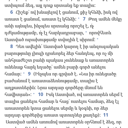
ստիպում ձեզ, այլ դուք սրտանց եք տալիս:
6
Հիշեք՝ ով խնայելով է ցանում, քիչ կհնձի, իսկ ով
+
առատ է ցանում, առատ էլ կհնձի:
7
Թող ամեն մեկը
անի այնպես, ինչպես սրտանց որոշել է, ո՛չ
+
դժկամությամբ, ո՛չ էլ հարկադրաբար,
որովհետև
+
Աստված ուրախությամբ տվողին է սիրում:
8
Դեռ ավելին՝ Աստված կարող է իր անզուգական
բարությունը լիուլի դրսևորել ձեր հանդեպ, որ ոչ մի
անհրաժեշտ բանի պակաս չունենաք և առատորեն
ունենաք հարկ եղածը՝ ամեն բարի գործ անելու
+
համար:
9
(Ինչպես որ գրված է. «Նա իր ունեցածը
բաժանում է առատաձեռնությամբ, տալիս է
աղքատներին: Նրա արդար գործերը մնում են
+
հավիտյան»:
10
Իսկ Աստված, ով առատորեն սերմ է
տալիս ցանելու համար և հաց՝ ուտելու համար, ձեզ էլ
առատորեն կտա ցանելու սերմը և կօգնի, որ ձեր
արդար գործերից առատ պտուղներ քաղեք):
11
Աստված ամեն առումով առատորեն օրհնում է ձեզ, որ