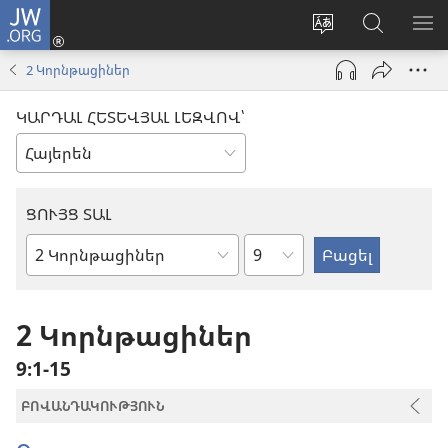
JW.ORG
Մուտքագրվել
(բացվում
Փոխել
Որոնում
ՑՈ
է
կայքի
JW.ORG
ՏԱ
2 Կորնթացիներ
նոր
լեզուն
կայքում
ՄԵ
պատուհան)
ԿԱՐԴԱԼ ՀԵՏԵՎՅԱԼ ԼԵԶՎՈՎ՝
ՑՈՒՅՑ ՏԱԼ
Ըստ
Աստվածաշնչյան
գլուխների
գիրք
2 Կորնթացիներ
9։1-15
ԲՈՎԱՆԴԱԿՈՒԹՅՈՒՆ