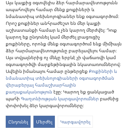
Այս կայքից օգտվելիս ձեր հարմարավետությունն
ապահովելու համար մենք քուքիների և
Նվիրատվություններ
նմանատիպ տեխնոլոգիաներ ենք օգտագործում։
(բացվում
է
Որոշ քուքիներ անհրաժեշտ են մեր կայքի
նոր
աշխատանքի համար և չեն կարող մերժվել։ Դուք
Դիտարանի ՕՆԼԱՅՆ ԳՐԱԴԱՐԱՆ
(բացվում
պատուհան)
կարող եք ընդունել կամ մերժել լրացուցիչ
է
®
JW Hub
քուքիները, որոնք մենք օգտագործում ենք միմիայն
նոր
(բացվում
պատուհան)
ձեր հարմարավետությունը բարելավելու համար։
է
®
JW Library
հավելված
նոր
Այս տվյալներից ոչ մեկը երբևէ չի վաճառվի կամ
պատուհան)
օգտագործվի մարքեթինգային նկատառումներով։
Watchtower Library
Ավելին իմանալու համար ընթերցեք
Քուքիների և
նմանատիպ տեխնոլոգիաների օգտագործման
վերաբերյալ համաշխարհային
քաղաքականություն
էջը։ Կարող եք ցանկացած
պահի
Գաղտնիության կարգավորումներ
բաժնից
Copyright
© 2026 Watch Tower Bible and Tract Society of Pennsylvania.
ՕԳՏԱԳՈՐԾՄԱՆ ՊԱՅՄԱՆՆԵՐ
|
ԳԱՂՏՆԻՈՒԹՅԱՆ
փոփոխել ձեր կարգավորումները։
S
ՔԱՂԱՔԱԿԱՆՈՒԹՅՈՒՆ
|
ԳԱՂՏՆԻՈՒԹՅԱՆ ԿԱՐԳԱՎՈՐՈՒՄՆԵՐ
Ta
Ընդունել
Մերժել
Կարգավորել
of