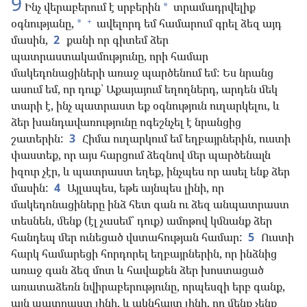
9
Ինչ վերաբերում է սրբերին
տրամադրվելիք
*
+
օգնությանը,
ավելորդ եմ համարում գրել ձեզ այդ
*
մասին,
2
քանի որ գիտեմ ձեր
պատրաստակամությունը, որի համար
մակեդոնացիների առաջ պարծենում եմ: Ես նրանց
ասում եմ, որ դուք՝ Աքայայում եղողներդ, արդեն մեկ
տարի է, ինչ պատրաստ եք օգնություն ուղարկելու, և
ձեր խանդավառությունը ոգեշնչել է նրանցից
շատերին:
3
Հիմա ուղարկում եմ եղբայրներին, ուստի
փաստեք, որ այս հարցում ձեզնով մեր պարծենալն
իզուր չէր, և պատրաստ եղեք, ինչպես որ ասել ենք ձեր
մասին:
4
Այլապես, եթե այնպես լինի, որ
մակեդոնացիները ինձ հետ գան ու ձեզ անպատրաստ
տեսնեն, մենք (էլ չասեմ՝ դուք) ամոթով կմնանք ձեր
հանդեպ մեր ունեցած վստահության համար:
5
Ուստի
հարկ համարեցի հորդորել եղբայրներին, որ ինձնից
առաջ գան ձեզ մոտ և հավաքեն ձեր խոստացած
առատաձեռն նվիրաբերությունը, որպեսզի երբ գանք,
այն պատրաստ լինի, և ակնհայտ լինի, որ մենք չենք