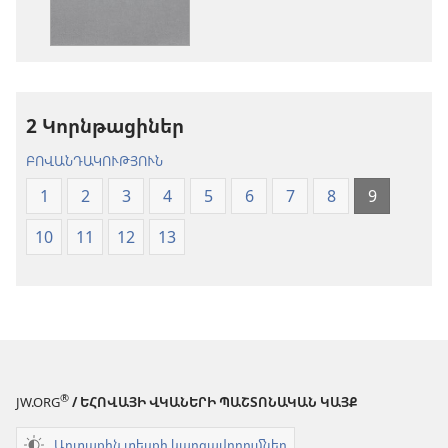
տարբերակներ
Աստվածաշու
Աստվածաշունչ.
«Նոր
«Նոր
աշխարհ»
աշխարհ»
թարգմանութ
թարգմանություն
(2024)
2 Կորնթացիներ
(2024)
ԲՈՎԱՆԴԱԿՈՒԹՅՈՒՆ
1
2
3
4
5
6
7
8
9
10
11
12
13
®
JW.ORG
/ ԵՀՈՎԱՅԻ ՎԿԱՆԵՐԻ ՊԱՇՏՈՆԱԿԱՆ ԿԱՅՔ
Արտաքին տեսքի կարգավորումներ