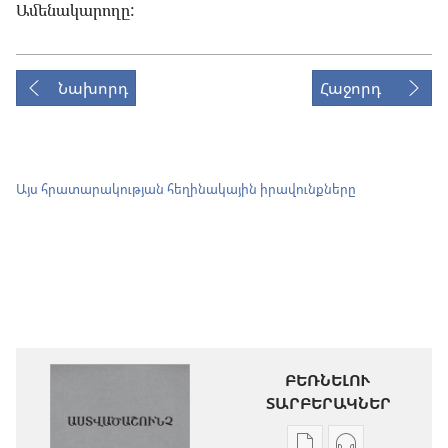
Ամենակարողը:
Նախորդ
Հաջորդ
Այս հրատարակության հեղինակային իրավունքները
ԲԵՌՆԵԼՈՒ
ՏԱՐԲԵՐԱԿՆԵՐ