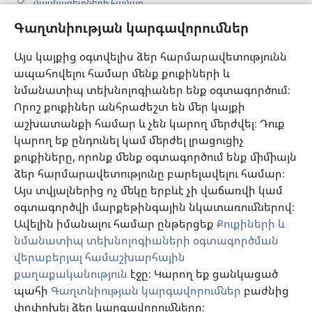
մասնագետների համար
Գաղտնիության կարգավորումներ
Գլոբալ հաղորդակցություն
Օգնություն
Այս կայքից օգտվելիս ձեր հարմարավետությունն
ապահովելու համար մենք քուքիների և
Նվիրատվություններ
նմանատիպ տեխնոլոգիաներ ենք օգտագործում։
(բացվում
է
Որոշ քուքիներ անհրաժեշտ են մեր կայքի
նոր
աշխատանքի համար և չեն կարող մերժվել։ Դուք
Դիտարանի ՕՆԼԱՅՆ ԳՐԱԴԱՐԱՆ
(բացվում
պատուհան)
կարող եք ընդունել կամ մերժել լրացուցիչ
է
®
JW Hub
քուքիները, որոնք մենք օգտագործում ենք միմիայն
նոր
(բացվում
պատուհան)
ձեր հարմարավետությունը բարելավելու համար։
է
®
JW Library
հավելված
նոր
Այս տվյալներից ոչ մեկը երբևէ չի վաճառվի կամ
պատուհան)
օգտագործվի մարքեթինգային նկատառումներով։
Watchtower Library
Ավելին իմանալու համար ընթերցեք
Քուքիների և
նմանատիպ տեխնոլոգիաների օգտագործման
վերաբերյալ համաշխարհային
քաղաքականություն
էջը։ Կարող եք ցանկացած
պահի
Գաղտնիության կարգավորումներ
բաժնից
Copyright
© 2026 Watch Tower Bible and Tract Society of Pennsylvania.
ՕԳՏԱԳՈՐԾՄԱՆ ՊԱՅՄԱՆՆԵՐ
|
ԳԱՂՏՆԻՈՒԹՅԱՆ
փոփոխել ձեր կարգավորումները։