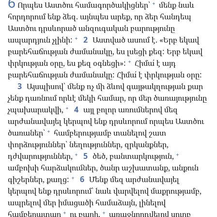
6
+
Որպես Աստծու համագործակիցներ՝
մենք նաև
հորդորում ենք ձեզ. այնպես արեք, որ ձեր հանդեպ
Աստծու դրսևորած անզուգական բարությունը
+
ապարդյուն չլինի:
2
Աստված ասում է. «Երբ եկավ
բարեհաճության ժամանակը, ես լսեցի քեզ: Երբ եկավ
+
փրկության օրը, ես քեզ օգնեցի»:
Հիմա՛ է այդ
բարեհաճության ժամանակը: Հիմա՛ է փրկության օրը:
3
Այսպիսով՝ մենք ոչ մի ձևով գայթակղության քար
չենք դառնում որևէ մեկի համար, որ մեր ծառայությունը
+
չպախարակվի,
4
այլ բոլոր առումներով մեզ
արժանավայել կերպով ենք դրսևորում որպես Աստծու
+
ծառաներ՝
համբերությամբ տանելով շատ
փորձություններ՝ նեղություններ, զրկանքներ,
+
+
դժվարություններ,
5
ծեծ, բանտարկություն,
ամբոխի հարձակումներ, ծանր աշխատանք, անքուն
+
գիշերներ, քաղց:
6
Մենք մեզ արժանավայել
կերպով ենք դրսևորում՝ նաև վարվելով մաքրությամբ,
ապրելով մեր իմացածի համաձայն, լինելով
+
+
համբերատար
ու բարի,
առաջնորդվելով սուրբ