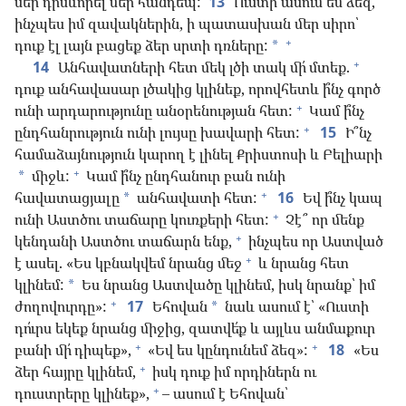
սեր դրսևորել մեր հանդեպ:
13
Ուստի ասում եմ ձեզ,
ինչպես իմ զավակներին, ի պատասխան մեր սիրո՝
+
դուք էլ լայն բացեք ձեր սրտի դռները:
*
+
14
Անհավատների հետ մեկ լծի տակ մի՛ մտեք.
դուք անհավասար լծակից կլինեք, որովհետև ի՞նչ գործ
+
ունի արդարությունը անօրենության հետ:
Կամ ի՞նչ
+
ընդհանրություն ունի լույսը խավարի հետ:
15
Ի՞նչ
համաձայնություն կարող է լինել Քրիստոսի և Բելիարի
+
միջև:
Կամ ի՞նչ ընդհանուր բան ունի
*
+
հավատացյալը
անհավատի հետ:
16
Եվ ի՞նչ կապ
*
+
ունի Աստծու տաճարը կուռքերի հետ:
Չէ՞ որ մենք
+
կենդանի Աստծու տաճարն ենք,
ինչպես որ Աստված
+
է ասել. «Ես կբնակվեմ նրանց մեջ
և նրանց հետ
կլինեմ:
Ես նրանց Աստվածը կլինեմ, իսկ նրանք՝ իմ
*
+
ժողովուրդը»:
17
Եհովան
նաև ասում է՝ «Ուստի
*
դո՛ւրս եկեք նրանց միջից, զատվե՛ք և այլևս անմաքուր
+
+
բանի մի՛ դիպեք»,
«Եվ ես կընդունեմ ձեզ»:
18
«Ես
+
ձեր հայրը կլինեմ,
իսկ դուք իմ որդիներն ու
+
դուստրերը կլինեք»,
– ասում է Եհովան՝