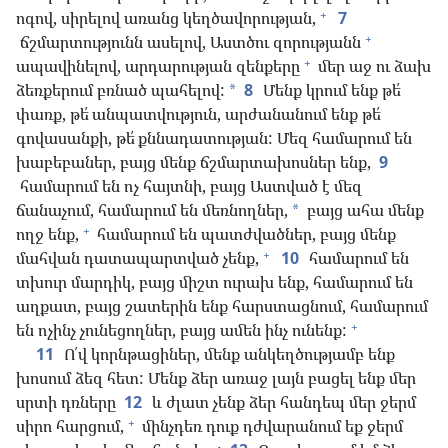
+
ոգով, սիրելով առանց կեղծավորության,
7
+
ճշմարտությունն ասելով, Աստծու զորությանն
+
ապավինելով, արդարության զենքերը
մեր աջ ու ձախ
ձեռքերում բռնած պահելով:
8
Մենք կրում ենք թե՛
*
փառք, թե՛ անպատվություն, արժանանում ենք թե՛
գովասանքի, թե՛ քննադատության: Մեզ համարում են
խաբեբաներ, բայց մենք ճշմարտախոսներ ենք,
9
համարում են ոչ հայտնի, բայց Աստված է մեզ
ճանաչում, համարում են մեռնողներ,
բայց ահա մենք
*
+
ողջ ենք,
համարում են պատժվածներ, բայց մենք
+
մահվան դատապարտված չենք,
10
համարում են
տխուր մարդիկ, բայց միշտ ուրախ ենք, համարում են
աղքատ, բայց շատերին ենք հարստացնում, համարում
+
են ոչինչ չունեցողներ, բայց ամեն ինչ ունենք:
11
Ո՛վ կորնթացիներ, մենք անկեղծությամբ ենք
խոսում ձեզ հետ: Մենք ձեր առաջ լայն բացել ենք մեր
սրտի դռները
12
և ժլատ չենք ձեր հանդեպ մեր ջերմ
+
սիրո հարցում,
մինչդեռ դուք դժվարանում եք ջերմ