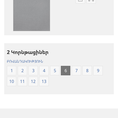
Թվային
Աուդիոձայն
հրատարակությու
բեռնելու
բեռնելու
տարբերակն
տարբերակներ
Աստվածաշու
Աստվածաշունչ.
«Նոր
«Նոր
աշխարհ»
աշխարհ»
թարգմանութ
թարգմանություն
(2024)
2 Կորնթացիներ
(2024)
ԲՈՎԱՆԴԱԿՈՒԹՅՈՒՆ
1
2
3
4
5
6
7
8
9
10
11
12
13