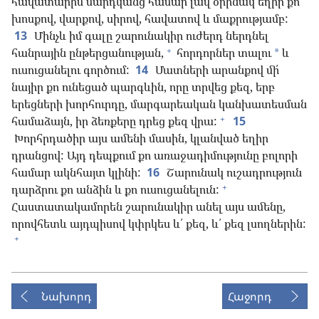
հավատարիմ մարդկանց համար լավ օրինակ եղիր քո
խոսքով, վարքով, սիրով, հավատով և մաքրությամբ:
13
Մինչև իմ գալը շարունակիր ուժերդ ներդնել
+
հանրային ընթերցանության,
հորդորներ տալու
և
*
ուսուցանելու գործում:
14
Մատների արանքով մի՛
նայիր քո ունեցած պարգևին, որը տրվեց քեզ, երբ
երեցների խորհուրդը, մարգարեական կանխատեսման
+
համաձայն, իր ձեռքերը դրեց քեզ վրա:
15
Խորհրդածիր այս ամենի մասին, կլանված եղիր
դրանցով: Այդ դեպքում քո առաջադիմությունը բոլորի
համար ակնհայտ կլինի:
16
Շարունակ ուշադրություն
+
դարձրու քո անձին և քո ուսուցանելուն:
Հաստատակամորեն շարունակիր անել այս ամենը,
որովհետև այդպիսով կփրկես և՛ քեզ, և՛ քեզ լսողներին:
+
Նախորդ
Հաջորդ