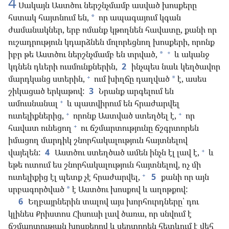
4
Սակայն Աստծու ներշնչմամբ ասված խոսքերը
հստակ հայտնում են,
որ ապագայում կգան
*
ժամանակներ, երբ ոմանք կթողնեն հավատը, քանի որ
ուշադրություն կդարձնեն մոլորեցնող խոսքերի, որոնք
+
իբր թե Աստծու ներշնչմամբ են տրված,
և ականջ
*
կդնեն դևերի ուսմունքներին,
2
ինչպես նաև կեղծավոր
+
մարդկանց ստերին,
ում խիղճը դաղված
է, ասես
*
շիկացած երկաթով:
3
Նրանք արգելում են
+
ամուսնանալ
և պատվիրում են հրաժարվել
+
+
ուտելիքներից,
որոնք Աստված ստեղծել է,
որ
+
հավատ ունեցող
ու ճշմարտությունը ճշգրտորեն
իմացող մարդիկ շնորհակալություն հայտնելով
+
վայելեն:
4
Աստծու ստեղծած ամեն ինչն էլ լավ է,
և
եթե ուտում ես շնորհակալություն հայտնելով, ոչ մի
+
ուտելիքից էլ պետք չէ հրաժարվել,
5
քանի որ այն
սրբագործված
է Աստծու խոսքով և աղոթքով:
*
6
Եղբայրներին տալով այս խորհուրդները՝ դու
կլինես Քրիստոս Հիսուսի լավ ծառա, որ սնվում է
ճշմարտության խոսքերով և սերտորեն հետևում է վեհ