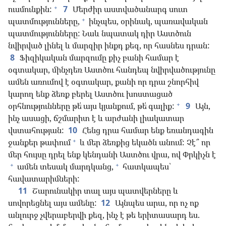
+
ուսմունքին:
7
Մերժիր աստվածանարգ սուտ
+
պատմությունները,
ինչպես, օրինակ, պառավական
պատմությունները: Նաև նպատակ դիր Աստծուն
նվիրված լինել և մարզիր ինքդ քեզ, որ հասնես դրան:
8
Ֆիզիկական մարզումը քիչ բանի համար է
օգտակար, մինչդեռ Աստծու հանդեպ նվիրվածությունը
ամեն առումով է օգտակար, քանի որ դրա շնորհիվ
կարող ենք ձեռք բերել Աստծու խոստացած
+
օրհնությունները թե՛ այս կյանքում, թե՛ գալիք:
9
Այն,
ինչ ասացի, ճշմարիտ է և արժանի լիակատար
վստահության:
10
Հենց դրա համար ենք եռանդագին
+
ջանքեր թափում
և մեր ձեռքից եկածն անում: Չէ՞ որ
մեր հույսը դրել ենք կենդանի Աստծու վրա, ով Փրկիչն է
+
+
ամեն տեսակ մարդկանց,
հատկապես՝
հավատարիմների:
11
Շարունակիր տալ այս պատվերները և
սովորեցնել այս ամենը:
12
Այնպես արա, որ ոչ ոք
անլուրջ չվերաբերվի քեզ, ինչ է թե երիտասարդ ես.