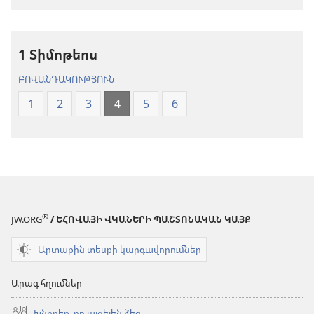
«Նոր
աշխարհ»
աշխարհ»
թարգմանութ
թարգմանություն
(2024)
1 Տիմոթեոս
(2024)
ԲՈՎԱՆԴԱԿՈՒԹՅՈՒՆ
1
2
3
4
5
6
®
JW.ORG
/ ԵՀՈՎԱՅԻ ՎԿԱՆԵՐԻ ՊԱՇՏՈՆԱԿԱՆ ԿԱՅՔ
Արտաքին տեսքի կարգավորումներ
Արագ հղումներ
Խնդրեք, որ այցելեն ձեզ