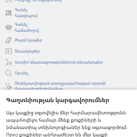
Գտնել
(բացվում
հանդիպում
է
Գտնել
նոր
(բացվում
համաժողով
պատուհան)
է
Թարմ նյութեր
նոր
պատուհան)
Տեսանյութեր
Աուդիո նկարագրություններով տեսանյութեր
Որոնել
Տեղեկատվություն առողջապահության ոլորտի
մասնագետների համար
Գաղտնիության կարգավորումներ
Գլոբալ հաղորդակցություն
Օգնություն
Այս կայքից օգտվելիս ձեր հարմարավետությունն
ապահովելու համար մենք քուքիների և
Նվիրատվություններ
նմանատիպ տեխնոլոգիաներ ենք օգտագործում։
(բացվում
է
Որոշ քուքիներ անհրաժեշտ են մեր կայքի