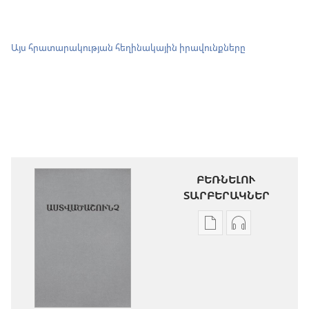
Այս հրատարակության հեղինակային իրավունքները
ԲԵՌՆԵԼՈՒ
ՏԱՐԲԵՐԱԿՆԵՐ
Թվային
Աուդիոձայն
հրատարակությու
բեռնելու
բեռնելու
տարբերակն
տարբերակներ
Աստվածաշու
Աստվածաշունչ.
«Նոր