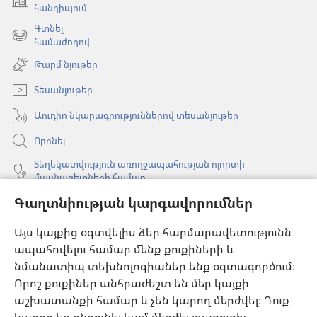
(բացվում
հանդիպում
է
Գտնել
նոր
(բացվում
համաժողով
պատուհան)
է
Թարմ նյութեր
նոր
պատուհան)
Տեսանյութեր
Աուդիո նկարագրություններով տեսանյութեր
Որոնել
Տեղեկատվություն առողջապահության ոլորտի
մասնագետների համար
Գաղտնիության կարգավորումներ
Գլոբալ հաղորդակցություն
Օգնություն
Այս կայքից օգտվելիս ձեր հարմարավետությունն
ապահովելու համար մենք քուքիների և
Նվիրատվություններ
նմանատիպ տեխնոլոգիաներ ենք օգտագործում։
(բացվում
է
Որոշ քուքիներ անհրաժեշտ են մեր կայքի
նոր
աշխատանքի համար և չեն կարող մերժվել։ Դուք
Դիտարանի ՕՆԼԱՅՆ ԳՐԱԴԱՐԱՆ
(բացվում
պատուհան)