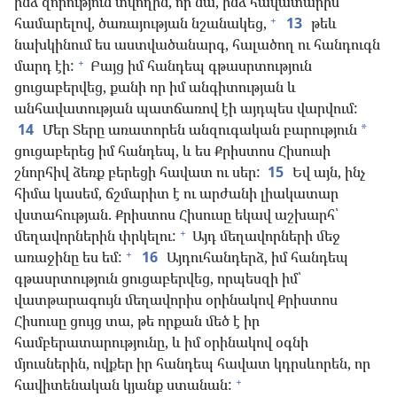
ինձ զորություն տվողին, որ նա, ինձ հավատարիմ
+
համարելով, ծառայության նշանակեց,
13
թեև
նախկինում ես աստվածանարգ, հալածող ու հանդուգն
+
մարդ էի:
Բայց իմ հանդեպ գթասրտություն
ցուցաբերվեց, քանի որ իմ անգիտության և
անհավատության պատճառով էի այդպես վարվում:
14
Մեր Տերը առատորեն անզուգական բարություն
*
ցուցաբերեց իմ հանդեպ, և ես Քրիստոս Հիսուսի
շնորհիվ ձեռք բերեցի հավատ ու սեր:
15
Եվ այն, ինչ
հիմա կասեմ, ճշմարիտ է ու արժանի լիակատար
վստահության. Քրիստոս Հիսուսը եկավ աշխարհ՝
+
մեղավորներին փրկելու:
Այդ մեղավորների մեջ
+
առաջինը ես եմ:
16
Այդուհանդերձ, իմ հանդեպ
գթասրտություն ցուցաբերվեց, որպեսզի իմ՝
վատթարագույն մեղավորիս օրինակով Քրիստոս
Հիսուսը ցույց տա, թե որքան մեծ է իր
համբերատարությունը, և իմ օրինակով օգնի
մյուսներին, ովքեր իր հանդեպ հավատ կդրսևորեն, որ
+
հավիտենական կյանք ստանան: