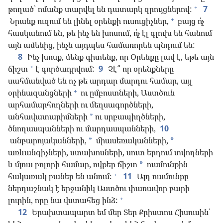
+
թողած՝ ոմանք տարվել են դատարկ զրույցներով:
7
+
Նրանք ուզում են լինել օրենքի ուսուցիչներ,
բայց ո՛չ
հասկանում են, թե ինչ են խոսում, ո՛չ էլ գլուխ են հանում
այն ամենից, ինչն այդպես համառորեն պնդում են:
8
Ինչ խոսք, մենք գիտենք, որ Օրենքը լավ է, եթե այն
ճիշտ
է գործադրվում:
9
Չէ՞ որ օրենքները
*
սահմանված են ոչ թե արդար մարդու համար, այլ
+
օրինազանցների
ու ըմբոստների, Աստծուն
արհամարհողների ու մեղսագործների,
անհավատարիմների
ու սրբապիղծների,
*
ծնողասպանների ու մարդասպանների,
10
անբարոյականների,
միասեռականների,
*
*
առևանգիչների, ստախոսների, սուտ երդում տվողների
և մյուս բոլորի համար, ովքեր ճիշտ
ուսմունքին
*
+
հակառակ բաներ են անում:
11
Այդ ուսմունքը
ներդաշնակ է երջանիկ Աստծու փառավոր բարի
+
լուրին, որը նա վստահեց ինձ:
12
Երախտապարտ եմ մեր Տեր Քրիստոս Հիսուսին՝