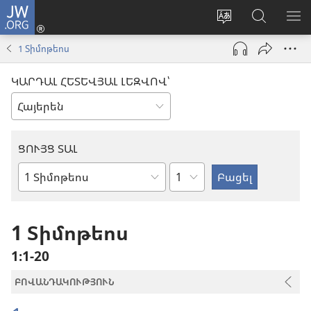
JW.ORG
Մուտքագրվել
(բացվում
Փոխել
Որոնում
ՑՈ
է
կայքի
JW.ORG
ՏԱ
1 Տիմոթեոս
նոր
լեզուն
կայքում
ՄԵ
պատուհան)
ԿԱՐԴԱԼ ՀԵՏԵՎՅԱԼ ԼԵԶՎՈՎ՝
ՑՈՒՅՑ ՏԱԼ
Ըստ
Աստվածաշնչյան
գլուխների
գիրք
1 Տիմոթեոս
1։1-20
ԲՈՎԱՆԴԱԿՈՒԹՅՈՒՆ