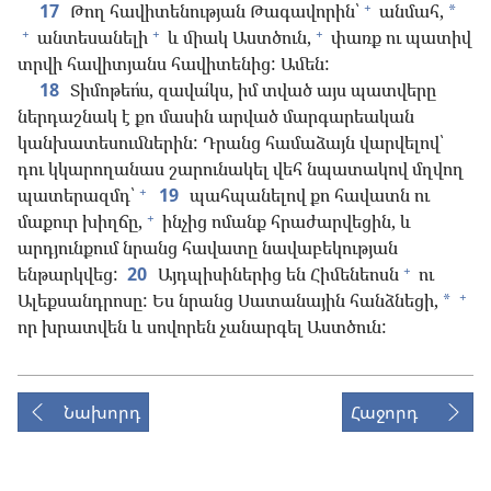
+
17
Թող հավիտենության Թագավորին՝
անմահ,
*
+
+
+
անտեսանելի
և միակ Աստծուն,
փառք ու պատիվ
տրվի հավիտյանս հավիտենից: Ամեն:
18
Տիմոթեո՛ս, զավա՛կս, իմ տված այս պատվերը
ներդաշնակ է քո մասին արված մարգարեական
կանխատեսումներին: Դրանց համաձայն վարվելով՝
դու կկարողանաս շարունակել վեհ նպատակով մղվող
+
պատերազմդ՝
19
պահպանելով քո հավատն ու
+
մաքուր խիղճը,
ինչից ոմանք հրաժարվեցին, և
արդյունքում նրանց հավատը նավաբեկության
+
ենթարկվեց:
20
Այդպիսիներից են Հիմենեոսն
ու
+
Ալեքսանդրոսը: Ես նրանց Սատանային հանձնեցի,
*
որ խրատվեն և սովորեն չանարգել Աստծուն:
Նախորդ
Հաջորդ