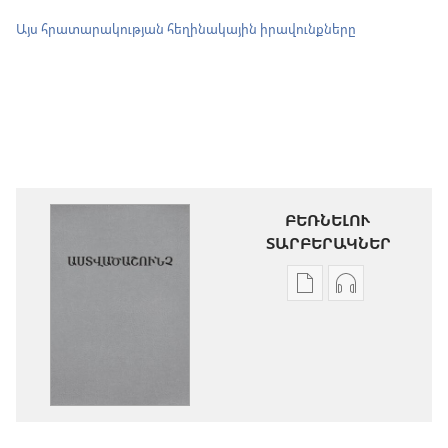
Այս հրատարակության հեղինակային իրավունքները
ԲԵՌՆԵԼՈՒ
ՏԱՐԲԵՐԱԿՆԵՐ
Թվային
Աուդիոձայն
հրատարակությու
բեռնելու
բեռնելու
տարբերակն
տարբերակներ
Աստվածաշու
Աստվածաշունչ.
«Նոր
«Նոր
աշխարհ»
աշխարհ»
թարգմանութ