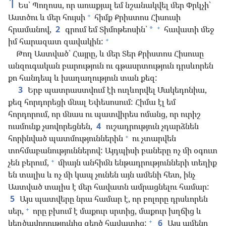
1
Ես՝ Պողոսս, որ առաքյալ եմ նշանակվել մեր Փրկչի՝
+
Աստծու և մեր հույսի
հիմք Քրիստոս Հիսուսի
+
հրամանով,
2
գրում եմ Տիմոթեոսին՝
հավատի մեջ
*
+
իմ հարազատ զավակին:
Թող Աստված՝ Հայրը, և մեր Տեր Քրիստոս Հիսուսը
անզուգական բարություն ու գթասրտություն դրսևորեն
քո հանդեպ և խաղաղություն տան քեզ:
3
Երբ պատրաստվում էի ուղևորվել Մակեդոնիա,
քեզ հորդորեցի մնալ Եփեսոսում: Հիմա էլ եմ
հորդորում, որ մնաս ու պատվիրես ոմանց, որ ուրիշ
ուսմունք չսովորեցնեն,
4
ուշադրություն չդարձնեն
+
հորինված պատմություններին
ու չտարվեն
տոհմաբանություններով: Այդպիսի բաները ոչ մի օգուտ
+
չեն բերում,
միայն անհիմն ենթադրությունների տեղիք
են տալիս և ոչ մի կապ չունեն այն ամենի հետ, ինչ
Աստված տալիս է մեր հավատն ամրացնելու համար:
5
Այս պատվերը նրա համար է, որ բոլորը դրսևորեն
+
սեր,
որը բխում է մաքուր սրտից, մաքուր խղճից և
+
կեղծավորությունից զերծ հավատից:
6
Այս ամենը