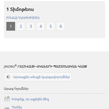
թարգմանություն
(2024)
1 Տիմոթեոս
(2024)
ԲՈՎԱՆԴԱԿՈՒԹՅՈՒՆ
1
2
3
4
5
6
®
JW.ORG
/ ԵՀՈՎԱՅԻ ՎԿԱՆԵՐԻ ՊԱՇՏՈՆԱԿԱՆ ԿԱՅՔ
Արտաքին տեսքի կարգավորումներ
Արագ հղումներ
Խնդրեք, որ այցելեն ձեզ
Գտնել