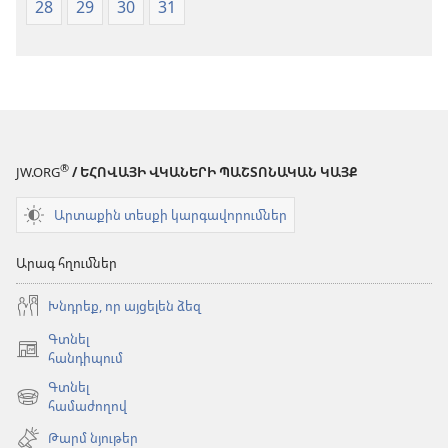
28
29
30
31
®
JW.ORG
/ ԵՀՈՎԱՅԻ ՎԿԱՆԵՐԻ ՊԱՇՏՈՆԱԿԱՆ ԿԱՅՔ
Արտաքին տեսքի կարգավորումներ
Արագ հղումներ
Խնդրեք, որ այցելեն ձեզ
Գտնել
(բացվում
հանդիպում
է
Գտնել
նոր
(բացվում
համաժողով
պատուհան)
է
Թարմ նյութեր
նոր