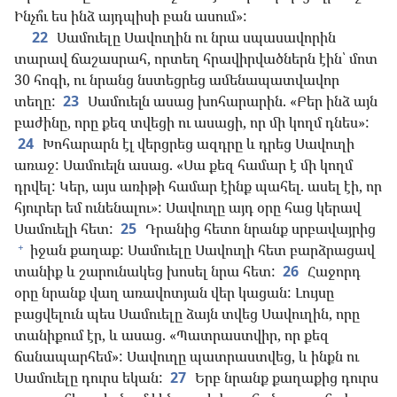
Ինչո՞ւ ես ինձ այդպիսի բան ասում»:
22
Սամուելը Սավուղին ու նրա սպասավորին
տարավ ճաշասրահ, որտեղ հրավիրվածներն էին՝ մոտ
30 հոգի, ու նրանց նստեցրեց ամենապատվավոր
տեղը:
23
Սամուելն ասաց խոհարարին. «Բեր ինձ այն
բաժինը, որը քեզ տվեցի ու ասացի, որ մի կողմ դնես»:
24
Խոհարարն էլ վերցրեց ազդրը և դրեց Սավուղի
առաջ: Սամուելն ասաց. «Սա քեզ համար է մի կողմ
դրվել: Կեր, այս առիթի համար էինք պահել. ասել էի, որ
հյուրեր եմ ունենալու»: Սավուղը այդ օրը հաց կերավ
Սամուելի հետ:
25
Դրանից հետո նրանք սրբավայրից
+
իջան քաղաք: Սամուելը Սավուղի հետ բարձրացավ
տանիք և շարունակեց խոսել նրա հետ:
26
Հաջորդ
օրը նրանք վաղ առավոտյան վեր կացան: Լույսը
բացվելուն պես Սամուելը ձայն տվեց Սավուղին, որը
տանիքում էր, և ասաց. «Պատրաստվիր, որ քեզ
ճանապարհեմ»: Սավուղը պատրաստվեց, և ինքն ու
Սամուելը դուրս եկան:
27
Երբ նրանք քաղաքից դուրս