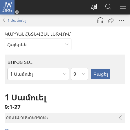
JW.ORG
Մուտքագրվել
(բացվում
Փոխել
Որոնում
ՑՈ
է
կայքի
JW.ORG
ՏԱ
1 Սամուել
նոր
լեզուն
կայքում
ՄԵ
պատուհան)
ԿԱՐԴԱԼ ՀԵՏԵՎՅԱԼ ԼԵԶՎՈՎ՝
ՑՈՒՅՑ ՏԱԼ
Ըստ
Աստվածաշնչյան
գլուխների
գիրք
1 Սամուել
9։1-27
ԲՈՎԱՆԴԱԿՈՒԹՅՈՒՆ