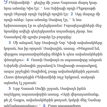
9
+
Բենիամինի
ցեղից մի շատ հարուստ մարդ կար.
+
նրա անունը Կիս էր:
Նա Ափիայի որդի Բեքորաթի
որդի Սերորի որդի Աբիելի որդին էր:
2
Այդ մարդը մի
+
որդի ուներ: Նրա անունը Սավուղ էր,
և նա
երիտասարդ էր ու գեղեցկատես: Իսրայելացիների մեջ
նրանից ավելի գեղեցկատես տղամարդ չկար. նա
հասակով մի գլուխ բարձր էր բոլորից:
3
Մի անգամ, երբ Սավուղի հոր՝ Կիսի ավանակները
կորան, նա իր որդուն՝ Սավուղին, ասաց. «Խնդրում եմ,
վերցրու սպասավորներից մեկին և գնա ավանակներին
փնտրելու»:
4
Ուստի Սավուղն ու սպասավորը անցան
Եփրեմի լեռնային շրջանով և Սալիսայի տարածքով,
ապա շրջեցին Սալիմով, բայց ավանակներին չգտան:
Հետո փնտրեցին Բենիամինի ողջ երկրում, սակայն
այնտեղ էլ չգտան:
5
Երբ հասան Սուֆի շրջան, Սավուղն իրեն
ուղեկցող սպասավորին ասաց. «Արի վերադառնանք,
թե չէ հայրս, ավանակներին թողած, կսկսի մե՛զ համար
+
անհանգստանալ»:
6
Բայց սպասավորը