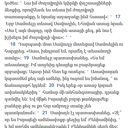
+
կօծես:
Նա իմ ժողովրդին կփրկի փղշտացիների
ձեռքից, որովհետև ես տեսա իմ ժողովրդի
+
տառապանքը, և նրանց աղաղակը ինձ հասավ»:
17
Երբ Սամուելը տեսավ Սավուղին, Եհովան ասաց նրան.
«Սա է այն մարդը, որի մասին ասացի քեզ, թե նա է
+
իշխելու իմ ժողովրդի վրա»:
*
18
Դարպասի մոտ Սավուղը մոտեցավ Սամուելին ու
հարցրեց. «Ասա, խնդրում եմ, որտե՞ղ է տեսանողի
տունը»:
19
Սամուելը պատասխանեց. «Ե՛ս եմ
տեսանողը: Իմ առջևից գնացեք ու բարձրացեք
+
սրբավայր: Այսօր ինձ հետ եք ուտելու:
Առավոտյան
կպատմեմ քեզ այն ամենը, ինչ ուզում ես իմանալ,
ու
*
ճանապարհ կդնեմ:
20
Իսկ երեք օր առաջ կորած
+
ավանակներիդ
համար մի՛ անհանգստացիր. դրանք
գտնվել են: Եվ մի՞թե Իսրայելի բոլոր թանկարժեք
բաները քեզ ու քո հոր ամբողջ տանը չեն
+
պատկանում»:
21
Սավուղն էլ պատասխանեց. «Չէ՞
+
որ ես Իսրայելի ամենափոքր ցեղից եմ՝ Բենիամինից,
և իմ տոհմը ամենաաննշանն է Բենիամինի ցեղի մեջ: