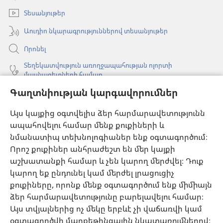
պատուհան)
Տեսանյութեր
Աուդիո նկարագրություններով տեսանյութեր
Որոնել
Տեղեկատվություն առողջապահության ոլորտի
մասնագետների համար
Գաղտնիության կարգավորումներ
Գլոբալ հաղորդակցություն
Օգնություն
Այս կայքից օգտվելիս ձեր հարմարավետությունն
ապահովելու համար մենք քուքիների և
Նվիրատվություններ
նմանատիպ տեխնոլոգիաներ ենք օգտագործում։
(բացվում
է
Որոշ քուքիներ անհրաժեշտ են մեր կայքի
նոր
աշխատանքի համար և չեն կարող մերժվել։ Դուք
Դիտարանի ՕՆԼԱՅՆ ԳՐԱԴԱՐԱՆ
(բացվում
պատուհան)
կարող եք ընդունել կամ մերժել լրացուցիչ
է
®
JW Hub
քուքիները, որոնք մենք օգտագործում ենք միմիայն
նոր
(բացվում
պատուհան)
ձեր հարմարավետությունը բարելավելու համար։
է
®
JW Library
հավելված
նոր
Այս տվյալներից ոչ մեկը երբևէ չի վաճառվի կամ
պատուհան)
օգտագործվի մարքեթինգային նկատառումներով։