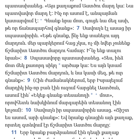
պատասխանեց. «Այս քաղաքում Աստծու մարդ կա: Նա
պատվավոր մարդ է: Ինչ որ ասում է, անպայման
+
կատարվում է:
Գնանք նրա մոտ, գուցե նա մեզ ասի,
թե որ ճանապարհով գնանք»:
7
Սավուղն էլ ասաց իր
սպասավորին. «Եթե գնանք, ի՞նչ ենք տանելու այդ
մարդուն. մեր պարկերում հաց չկա, ոչ մի նվեր չունենք
ճշմարիտ Աստծու մարդու համար: Ի՞նչ ենք տալու
նրան»:
8
Սպասավորը պատասխանեց. «Տես, ինձ
մոտ մեկ քառորդ սիկղ
արծաթ կա: Ես այն կտամ
*
ճշմարիտ Աստծու մարդուն, և նա կասի մեզ, թե ուր
գնանք»:
9
(Հին ժամանակներում, երբ Իսրայելում
մարդիկ ինչ-որ բան էին ուզում հարցնել Աստծուն,
+
ասում էին՝ «Եկեք գնանք տեսանողի
մոտ»,
*
որովհետև նախկինում մարգարեին տեսանող էին
կոչում):
10
Սավուղն իր սպասավորին ասաց. «Ճիշտ
ես ասում, արի գնանք»: Եվ նրանք գնացին այն քաղաք,
որտեղ գտնվում էր ճշմարիտ Աստծու մարդը:
11
Երբ նրանք բարձրանում էին դեպի քաղաք