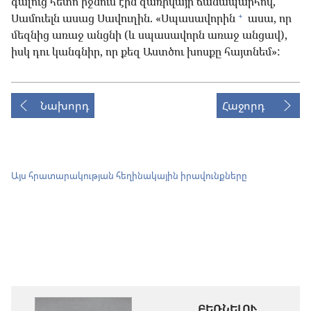
գալուց հետո իջնում էին զառիվայր ճանապարհով,
+
Սամուելն ասաց Սավուղին. «Սպասավորին
ասա, որ
մեզնից առաջ անցնի (և սպասավորն առաջ անցավ),
իսկ դու կանգնիր, որ քեզ Աստծու խոսքը հայտնեմ»:
Նախորդ
Հաջորդ
Այս հրատարակության հեղինակային իրավունքները
ԲԵՌՆԵԼՈՒ