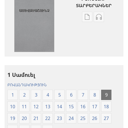
ՏԱՐԲԵՐԱԿՆԵՐ
Թվային
Աուդիոձայն
հրատարակությու
բեռնելու
բեռնելու
տարբերակն
տարբերակներ
Աստվածաշու
Աստվածաշունչ.
«Նոր
«Նոր
աշխարհ»
աշխարհ»
թարգմանութ
թարգմանություն
(2024)
1 Սամուել
(2024)
ԲՈՎԱՆԴԱԿՈՒԹՅՈՒՆ
1
2
3
4
5
6
7
8
9
10
11
12
13
14
15
16
17
18
19
20
21
22
23
24
25
26
27