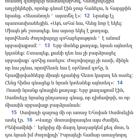
տանող զառիվեր ճանապարհով, հանդիպեցին
աղջիկների, որոնք գնում էին ջուր հանելու, և հարցրին
+
նրանց. «Տեսանողն
այստե՞ղ է»:
12
Նրանք էլ
պատասխանեցին. «Այո՛, ահա՛ նա, հենց նոր է եկել:
Միայն թե շտապեք. նա այսօր եկել է քաղաք,
+
որովհետև ժողովուրդը զոհաբերություն
է անում
+
սրբավայրում:
13
Երբ մտնեք քաղաք, նրան այնտեղ
կգտնեք: Շտապեք, քանի դեռ նա չի բարձրացել
սրբավայր՝ զոհից ուտելու: Ժողովուրդը չի ուտի, մինչև
որ նա չգնա, որովհետև նա է օրհնում զոհը, և
հրավիրվածները միայն դրանից հետո կարող են ուտել:
Հենց հիմա գնացեք և նրան կտեսնեք այնտեղ»:
14
Ուստի նրանք գնացին քաղաք: Երբ քաղաքում էին,
Սամուելը նրանց ընդառաջ գնաց, որ դիմավորի, ու որ
միասին սրբավայր բարձրանան:
15
Սավուղի գալուց մի օր առաջ Եհովան Սամուելին
ասել էր.
16
«Վաղը՝ մոտավորապես այս ժամին,
+
Բենիամինի
երկրից մի մարդ կուղարկեմ քեզ մոտ, և
դու նրան իմ ժողովրդի՝ Իսրայելի համար առաջնորդ